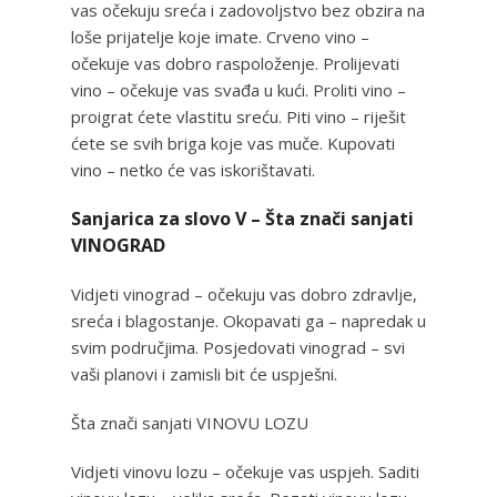
vas očekuju sreća i zadovoljstvo bez obzira na
loše prijatelje koje imate. Crveno vino –
očekuje vas dobro raspoloženje. Prolijevati
vino – očekuje vas svađa u kući. Proliti vino –
proigrat ćete vlastitu sreću. Piti vino – riješit
ćete se svih briga koje vas muče. Kupovati
vino – netko će vas iskorištavati.
Sanjarica za slovo V – Šta znači sanjati
VINOGRAD
Vidjeti vinograd – očekuju vas dobro zdravlje,
sreća i blagostanje. Okopavati ga – napredak u
svim područjima. Posjedovati vinograd – svi
vaši planovi i zamisli bit će uspješni.
Šta znači sanjati VINOVU LOZU
Vidjeti vinovu lozu – očekuje vas uspjeh. Saditi