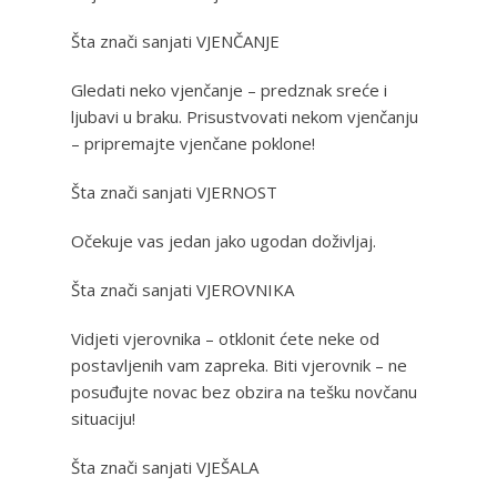
Šta znači sanjati VJENČANJE
Gledati neko vjenčanje – predznak sreće i
ljubavi u braku. Prisustvovati nekom vjenčanju
– pripremajte vjenčane poklone!
Šta znači sanjati VJERNOST
Očekuje vas jedan jako ugodan doživljaj.
Šta znači sanjati VJEROVNIKA
Vidjeti vjerovnika – otklonit ćete neke od
postavljenih vam zapreka. Biti vjerovnik – ne
posuđujte novac bez obzira na tešku novčanu
situaciju!
Šta znači sanjati VJEŠALA