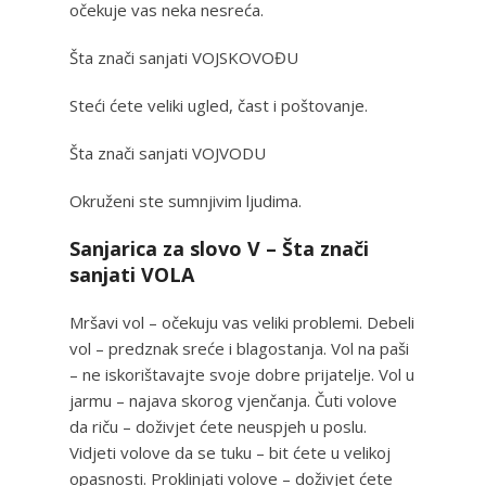
očekuje vas neka nesreća.
Šta znači sanjati VOJSKOVOĐU
Steći ćete veliki ugled, čast i poštovanje.
Šta znači sanjati VOJVODU
Okruženi ste sumnjivim ljudima.
Sanjarica za slovo V – Šta znači
sanjati VOLA
Mršavi vol – očekuju vas veliki problemi. Debeli
vol – predznak sreće i blagostanja. Vol na paši
– ne iskorištavajte svoje dobre prijatelje. Vol u
jarmu – najava skorog vjenčanja. Čuti volove
da riču – doživjet ćete neuspjeh u poslu.
Vidjeti volove da se tuku – bit ćete u velikoj
opasnosti. Proklinjati volove – doživjet ćete