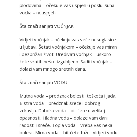
plodovima – očekuje vas uspjeh u poslu. Suha
voćka – neuspjeh.
Šta znači sanjati VOĆNJAK
Vidjeti voćnjak – očekuju vas veće nesuglasice
u ljubavi. Šetati voćnjakom – očekuje vas miran
i bezbrižan život. Uređivati voćnjak – uskoro
ćete vratiti nešto izgubljeno. Saditi voćnjak –
dolazi vam mnogo sretnih dana.
Šta znači sanjati VODU
Mutna voda – predznak bolesti, teškoća i jada.
Bistra voda – predznak sreće i dobrog
zdravlja. Duboka voda – bit ćete u velikoj
opasnosti. Hladna voda – dolaze vam dani
radosti i sreće. Topla voda – vreba vas neka
bolest. Mirna voda – bit ćete tužni. Vidjeti vodu