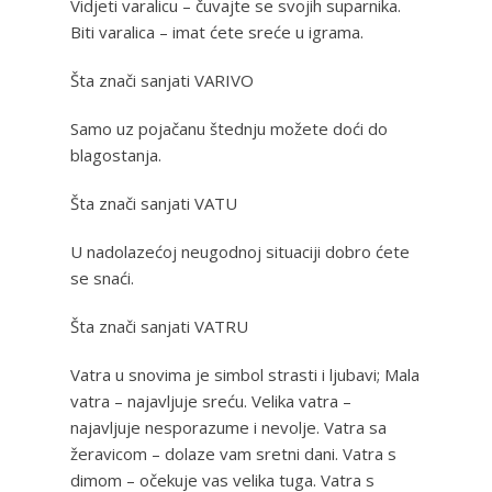
Vidjeti varalicu – čuvajte se svojih suparnika.
Biti varalica – imat ćete sreće u igrama.
Šta znači sanjati VARIVO
Samo uz pojačanu štednju možete doći do
blagostanja.
Šta znači sanjati VATU
U nadolazećoj neugodnoj situaciji dobro ćete
se snaći.
Šta znači sanjati VATRU
Vatra u snovima je simbol strasti i ljubavi; Mala
vatra – najavljuje sreću. Velika vatra –
najavljuje nesporazume i nevolje. Vatra sa
žeravicom – dolaze vam sretni dani. Vatra s
dimom – očekuje vas velika tuga. Vatra s