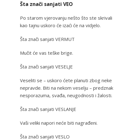
Šta znači sanjati VEO
Po starom vjerovanju nešto što ste skrivali
kao tajnu uskoro će izaći će na vidjelo.
Šta znači sanjati VERMUT
Mučit će vas teške brige.
Šta znači sanjati VESELJE
Veseliti se – uskoro ćete planuti zbog neke
nepravde. Biti na nekom veselju – predznak
nesporazuma, svađa, neugodnosti i žalosti.
Šta znači sanjati VESLANJE
Vaši veliki napori neće biti nagrađeni.
Šta znači sanjati VESLO