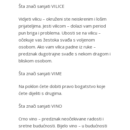
Šta znači sanjati VILICE
Vidjeti vilicu – okruženi ste neiskrenim i lošim
prijateljima. Jesti vilicom – dolazi vam period
pun briga i problema. Ubosti se na vilicu –
očekuje vas žestoka svađa s voljenom
osobom. Ako vam vilica padne iz ruke –
predznak dugotrajne svađe s nekom dragom i
bliskom osobom.
Šta znači sanjati VIME
Na poklon ćete dobiti pravo bogatstvo koje
ćete dijeliti s drugima.
Šta znači sanjati VINO
Crno vino – predznak neočekivane radosti i
sretne budućnosti. Bijelo vino – u budućnosti