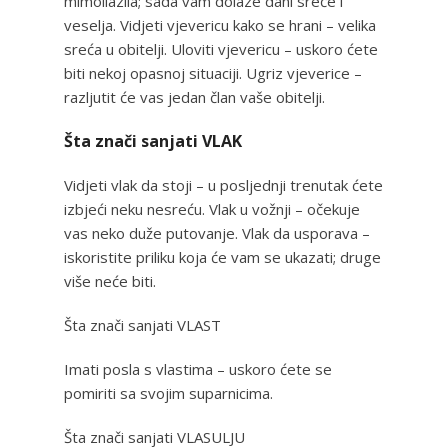
mimoilazila; sada vam dolaze dani sreće i
veselja. Vidjeti vjevericu kako se hrani – velika
sreća u obitelji. Uloviti vjevericu – uskoro ćete
biti nekoj opasnoj situaciji. Ugriz vjeverice –
razljutit će vas jedan član vaše obitelji.
Šta znači sanjati VLAK
Vidjeti vlak da stoji – u posljednji trenutak ćete
izbjeći neku nesreću. Vlak u vožnji – očekuje
vas neko duže putovanje. Vlak da usporava –
iskoristite priliku koja će vam se ukazati; druge
više neće biti.
Šta znači sanjati VLAST
Imati posla s vlastima – uskoro ćete se
pomiriti sa svojim suparnicima.
Šta znači sanjati VLASULJU