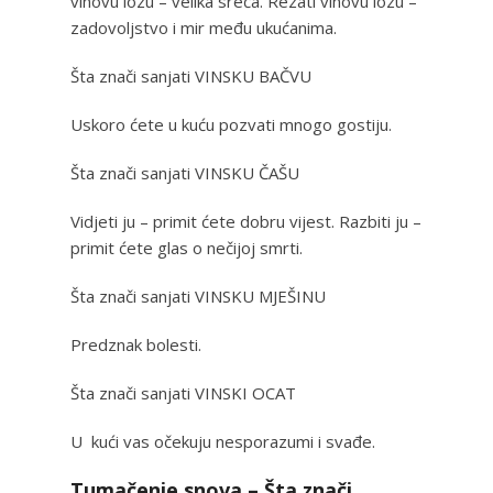
vinovu lozu – velika sreća. Rezati vinovu lozu –
zadovoljstvo i mir među ukućanima.
Šta znači sanjati VINSKU BAČVU
Uskoro ćete u kuću pozvati mnogo gostiju.
Šta znači sanjati VINSKU ČAŠU
Vidjeti ju – primit ćete dobru vijest. Razbiti ju –
primit ćete glas o nečijoj smrti.
Šta znači sanjati VINSKU MJEŠINU
Predznak bolesti.
Šta znači sanjati VINSKI OCAT
U kući vas očekuju nesporazumi i svađe.
Tumačenje snova – Šta znači