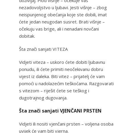
doživljaj. Plod višnje – očekuje vas
nezadovoljstvo u ljubavi. Jesti višnje – zbog
neispunjenog obećanja koje ste dobili, imat
ćete jedan neugodan susret. Brati višnje –
očekuju vas brige, ali i nenadani novčani
dobitak.
Šta znači sanjati VITEZA
Vidjeti viteza – uskoro ćete dobiti ljubavnu
ponudu, ili ćete primiti neočekivanu dobru
vijest iz daleka. Biti vitez – prijatelj će vam
pomoći u nadolazećim teškoćama. Razgovarati
s vitezom – riješit ćete se teškog i
dugotrajnog dugovanja.
Šta znači sanjati VJENČANI PRSTEN
Vidjeti ili nositi vjenčani prsten – voljena osoba
uvijek će vam biti vjerna.