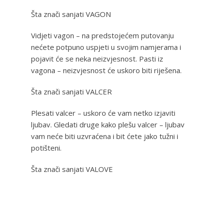
Šta znači sanjati VAGON
Vidjeti vagon – na predstojećem putovanju
nećete potpuno uspjeti u svojim namjerama i
pojavit će se neka neizvjesnost. Pasti iz
vagona – neizvjesnost će uskoro biti riješena.
Šta znači sanjati VALCER
Plesati valcer – uskoro će vam netko izjaviti
ljubav. Gledati druge kako plešu valcer – ljubav
vam neće biti uzvraćena i bit ćete jako tužni i
potišteni.
Šta znači sanjati VALOVE