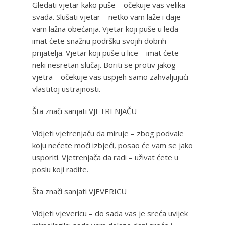
Gledati vjetar kako puše – očekuje vas velika
svađa. Slušati vjetar – netko vam laže i daje
vam lažna obećanja. Vjetar koji puše u leđa –
imat ćete snažnu podršku svojih dobrih
prijatelja. Vjetar koji puše u lice – imat ćete
neki nesretan slučaj. Boriti se protiv jakog
vjetra – očekuje vas uspjeh samo zahvaljujući
vlastitoj ustrajnosti.
Šta znači sanjati VJETRENJAČU
Vidjeti vjetrenjaču da miruje – zbog podvale
koju nećete moći izbjeći, posao će vam se jako
usporiti. Vjetrenjača da radi – uživat ćete u
poslu koji radite.
Šta znači sanjati VJEVERICU
Vidjeti vjevericu – do sada vas je sreća uvijek