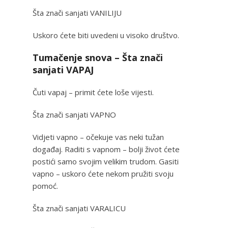
Šta znači sanjati VANILIJU
Uskoro ćete biti uvedeni u visoko društvo.
Tumačenje snova – Šta znači
sanjati VAPAJ
Čuti vapaj – primit ćete loše vijesti.
Šta znači sanjati VAPNO
Vidjeti vapno – očekuje vas neki tužan
događaj. Raditi s vapnom – bolji život ćete
postići samo svojim velikim trudom. Gasiti
vapno – uskoro ćete nekom pružiti svoju
pomoć.
Šta znači sanjati VARALICU