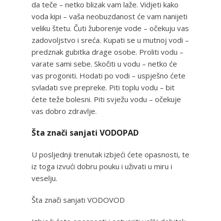
da teče – netko blizak vam laže. Vidjeti kako
voda kipi – vaša neobuzdanost će vam nanijeti
veliku štetu. Čuti žuborenje vode – očekuju vas
zadovoljstvo i sreća. Kupati se u mutnoj vodi –
predznak gubitka drage osobe. Proliti vodu –
varate sami sebe. Skočiti u vodu – netko će
vas progoniti. Hodati po vodi – uspješno ćete
svladati sve prepreke. Piti toplu vodu – bit
ćete teže bolesni. Piti svježu vodu – očekuje
vas dobro zdravlje.
Šta znači sanjati VODOPAD
U posljednji trenutak izbjeći ćete opasnosti, te
iz toga izvući dobru pouku i uživati u miru i
veselju.
Šta znači sanjati VODOVOD