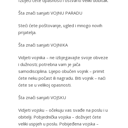
Izbjeći ćete opasnosti i ostvariti veliki dobitak.
Šta znači sanjati VOJNU PARADU
Steći ćete poštovanje, ugled i mnogo novih
prijatelja.
Šta znači sanjati VOJNIKA
Vidjeti vojnika – ne izbjegavajte svoje obveze
i dužnosti; potrebna vam je jača
samodisciplina. Lijepo obučen vojnik – primit
ćete neku počast ili nagradu. Biti vojnik – naći
ćete se u velikoj opasnosti.
Šta znači sanjati VOJSKU
Vidjeti vojsku – očekuju vas svađe na poslu i u
obitelji. Pobjednička vojska – doživjet ćete
veliki uspjeh u poslu. Pobijeđena vojska –