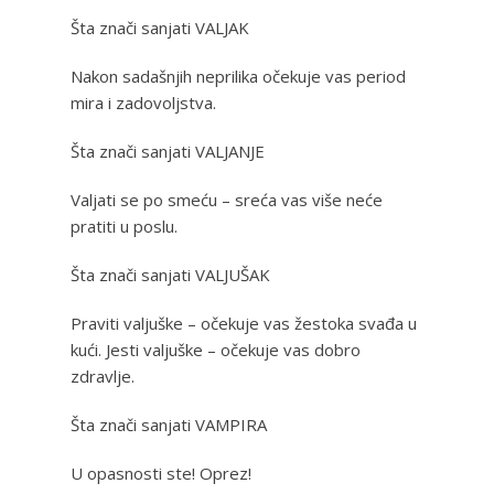
Šta znači sanjati VALJAK
Nakon sadašnjih neprilika očekuje vas period
mira i zadovoljstva.
Šta znači sanjati VALJANJE
Valjati se po smeću – sreća vas više neće
pratiti u poslu.
Šta znači sanjati VALJUŠAK
Praviti valjuške – očekuje vas žestoka svađa u
kući. Jesti valjuške – očekuje vas dobro
zdravlje.
Šta znači sanjati VAMPIRA
U opasnosti ste! Oprez!