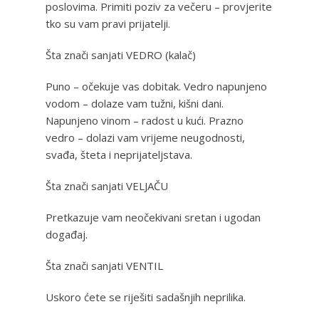
poslovima. Primiti poziv za večeru – provjerite
tko su vam pravi prijatelji.
Šta znači sanjati VEDRO (kalač)
Puno – očekuje vas dobitak. Vedro napunjeno
vodom – dolaze vam tužni, kišni dani.
Napunjeno vinom – radost u kući. Prazno
vedro – dolazi vam vrijeme neugodnosti,
svađa, šteta i neprijateljstava.
Šta znači sanjati VELJAČU
Pretkazuje vam neočekivani sretan i ugodan
događaj.
Šta znači sanjati VENTIL
Uskoro ćete se riješiti sadašnjih neprilika.