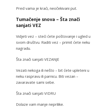
Pred vama je kraći, neočekivani put.
Tumačenje snova – Šta znači
sanjati VEZ
Vidjeti vez – steći ćete poštovanje i ugled u
svom društvu. Raditi vez – primit ćete neku
nagradu.
Šta znači sanjati VEZANJE
Vezati nekoga ili nešto – bit ćete upleteni u
neku raspravu ili parnicu. Biti vezan –
zavaravate sami sebe.
Šta znači sanjati VIDRU
Dolaze vam manje neprilike.