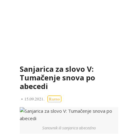
Sanjarica za slovo V:
Tumačenje snova po
abecedi
15.09.2021.
Razno
Sanovnik ili sanjarica abecedno