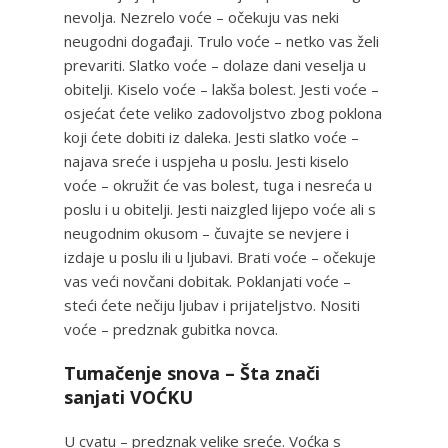
nevolja. Nezrelo voće – očekuju vas neki
neugodni događaji. Trulo voće – netko vas želi
prevariti. Slatko voće – dolaze dani veselja u
obitelji. Kiselo voće – lakša bolest. Jesti voće –
osjećat ćete veliko zadovoljstvo zbog poklona
koji ćete dobiti iz daleka. Jesti slatko voće –
najava sreće i uspjeha u poslu. Jesti kiselo
voće – okružit će vas bolest, tuga i nesreća u
poslu i u obitelji. Jesti naizgled lijepo voće ali s
neugodnim okusom – čuvajte se nevjere i
izdaje u poslu ili u ljubavi. Brati voće – očekuje
vas veći novčani dobitak. Poklanjati voće –
steći ćete nečiju ljubav i prijateljstvo. Nositi
voće – predznak gubitka novca.
Tumačenje snova – Šta znači
sanjati VOĆKU
U cvatu – predznak velike sreće. Voćka s