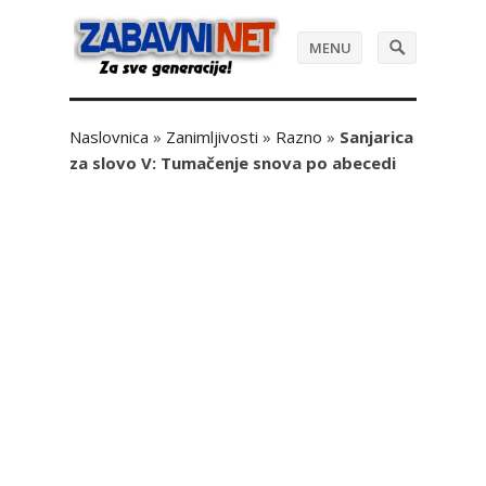
MENU
Naslovnica
»
Zanimljivosti
»
Razno
»
Sanjarica
za slovo V: Tumačenje snova po abecedi