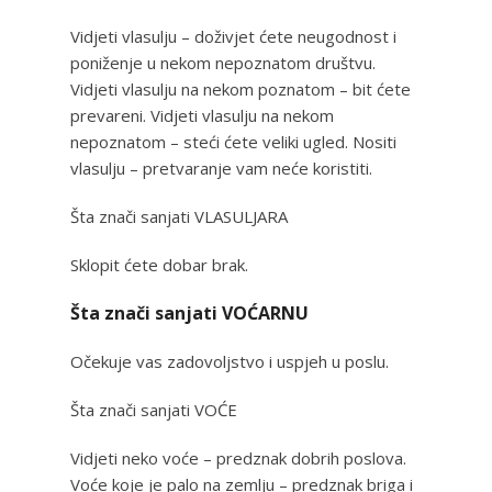
Vidjeti vlasulju – doživjet ćete neugodnost i
poniženje u nekom nepoznatom društvu.
Vidjeti vlasulju na nekom poznatom – bit ćete
prevareni. Vidjeti vlasulju na nekom
nepoznatom – steći ćete veliki ugled. Nositi
vlasulju – pretvaranje vam neće koristiti.
Šta znači sanjati VLASULJARA
Sklopit ćete dobar brak.
Šta znači sanjati VOĆARNU
Očekuje vas zadovoljstvo i uspjeh u poslu.
Šta znači sanjati VOĆE
Vidjeti neko voće – predznak dobrih poslova.
Voće koje je palo na zemlju – predznak briga i