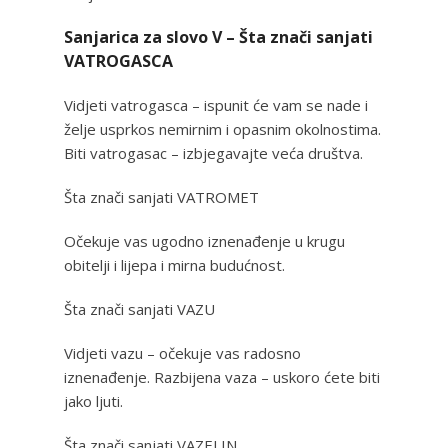
Sanjarica za slovo V – Šta znači sanjati
VATROGASCA
Vidjeti vatrogasca – ispunit će vam se nade i
želje usprkos nemirnim i opasnim okolnostima.
Biti vatrogasac – izbjegavajte veća društva.
Šta znači sanjati VATROMET
Očekuje vas ugodno iznenađenje u krugu
obitelji i lijepa i mirna budućnost.
Šta znači sanjati VAZU
Vidjeti vazu – očekuje vas radosno
iznenađenje. Razbijena vaza – uskoro ćete biti
jako ljuti.
Šta znači sanjati VAZELIN