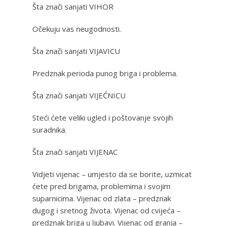
Šta znači sanjati VIHOR
Očekuju vas neugodnosti.
Šta znači sanjati VIJAVICU
Predznak perioda punog briga i problema.
Šta znači sanjati VIJEĆNICU
Steći ćete veliki ugled i poštovanje svojih
suradnika.
Šta znači sanjati VIJENAC
Vidjeti vijenac – umjesto da se borite, uzmicat
ćete pred brigama, problemima i svojim
suparnicima. Vijenac od zlata – predznak
dugog i sretnog života. Vijenac od cvijeća –
predznak briga u ljubavi. Vijenac od granja –