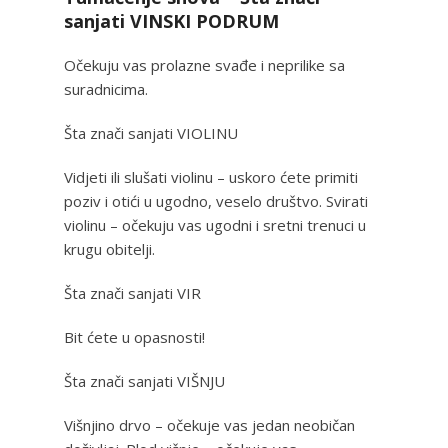
sanjati VINSKI PODRUM
Očekuju vas prolazne svađe i neprilike sa
suradnicima.
Šta znači sanjati VIOLINU
Vidjeti ili slušati violinu – uskoro ćete primiti
poziv i otići u ugodno, veselo društvo. Svirati
violinu – očekuju vas ugodni i sretni trenuci u
krugu obitelji.
Šta znači sanjati VIR
Bit ćete u opasnosti!
Šta znači sanjati VIŠNJU
Višnjino drvo – očekuje vas jedan neobičan