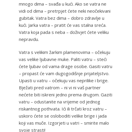
mnogo dima – svađa u kući. Ako se vatra ne
vidi od dima – pretrpjet ćete neki neočekivani
gubitak. Vatra bez dima – dobro zdravlje u
kući. Jarka vatra – pratit će vas stalna sreća.
Vatra koja pada s neba – doživjet ćete veliku
nepravdu.
Vatra s velikim žarkim plamenovima – očekuju
vas velike ljubavne muke. Paliti vatru – steći
ćete ljubav od vama drage osobe. Gasiti vatru
– propast će vam dugogodišnje prijateljstvo.
Upasti u vatru – očekuju vas neprilike i brige.
Bježati pred vatrom – ni vi ni vaš partner
nećete biti iskreni jedno prema drugom. Gaziti
vatru – odustanite na vrijeme od jednog
riskantnog pothvata. Ići ili trčati kroz vatru –
uskoro ćete se osloboditi velike brige i jada
koji vas muče. Izgorjeti u vatri – smirite malo
svoje strasti!