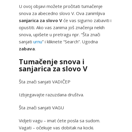
U ovoj objavi možete pročitati tumačenje
snova za abecedno slovo V. Ova zanimljiva
sanjarica za slovo V
će vas sigurno zabaviti i
opustiti. Ako vas zanima još značenja nekih
snova, upišete u pretragu npr. “Šta znači
sanjati
urnu
” i kliknete “Search”. Ugodna
zabava
.
Tumačenje snova i
sanjarica za slovo V
Šta znači sanjati VADIČEP
Izbjegavajte razuzdana društva.
Šta znači sanjati VAGU
Vidjeti vagu – imat ćete posla sa sudom.
Vagati – očekuje vas dobitak na kocki.