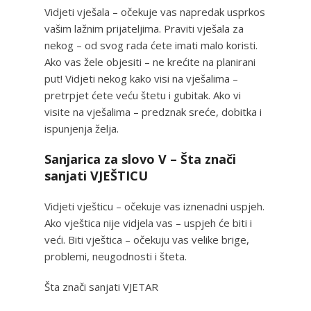
Vidjeti vješala – očekuje vas napredak usprkos
vašim lažnim prijateljima. Praviti vješala za
nekog – od svog rada ćete imati malo koristi.
Ako vas žele objesiti – ne krećite na planirani
put! Vidjeti nekog kako visi na vješalima –
pretrpjet ćete veću štetu i gubitak. Ako vi
visite na vješalima – predznak sreće, dobitka i
ispunjenja želja.
Sanjarica za slovo V – Šta znači
sanjati VJEŠTICU
Vidjeti vješticu – očekuje vas iznenadni uspjeh.
Ako vještica nije vidjela vas – uspjeh će biti i
veći. Biti vještica – očekuju vas velike brige,
problemi, neugodnosti i šteta.
Šta znači sanjati VJETAR