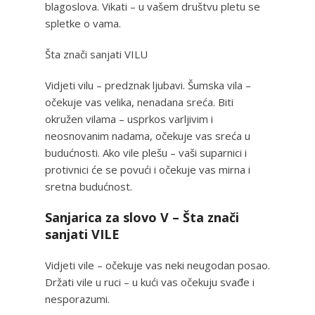
blagoslova. Vikati – u vašem društvu pletu se
spletke o vama.
Šta znači sanjati VILU
Vidjeti vilu – predznak ljubavi. Šumska vila –
očekuje vas velika, nenadana sreća. Biti
okružen vilama – usprkos varljivim i
neosnovanim nadama, očekuje vas sreća u
budućnosti. Ako vile plešu – vaši suparnici i
protivnici će se povući i očekuje vas mirna i
sretna budućnost.
Sanjarica za slovo V – Šta znači
sanjati VILE
Vidjeti vile – očekuje vas neki neugodan posao.
Držati vile u ruci – u kući vas očekuju svađe i
nesporazumi.