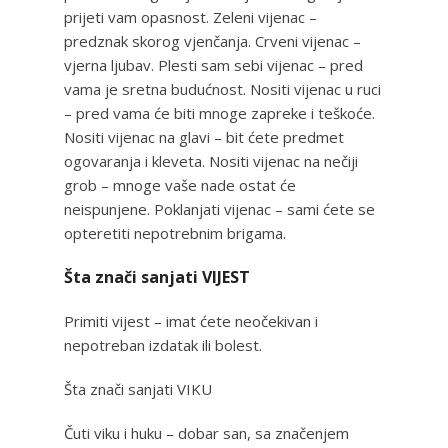
prijeti vam opasnost. Zeleni vijenac –
predznak skorog vjenčanja. Crveni vijenac –
vjerna ljubav. Plesti sam sebi vijenac – pred
vama je sretna budućnost. Nositi vijenac u ruci
– pred vama će biti mnoge zapreke i teškoće.
Nositi vijenac na glavi – bit ćete predmet
ogovaranja i kleveta. Nositi vijenac na nečiji
grob – mnoge vaše nade ostat će
neispunjene. Poklanjati vijenac – sami ćete se
opteretiti nepotrebnim brigama.
Šta znači sanjati VIJEST
Primiti vijest – imat ćete neočekivan i
nepotreban izdatak ili bolest.
Šta znači sanjati VIKU
Čuti viku i huku – dobar san, sa značenjem