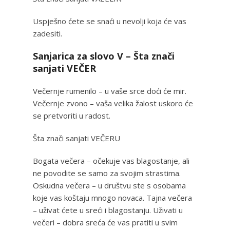
Uspješno ćete se snaći u nevolji koja će vas
zadesiti.
Sanjarica za slovo V – Šta znači
sanjati VEČER
Večernje rumenilo – u vaše srce doći će mir.
Večernje zvono – vaša velika žalost uskoro će
se pretvoriti u radost.
Šta znači sanjati VEČERU
Bogata večera – očekuje vas blagostanje, ali
ne povodite se samo za svojim strastima.
Oskudna večera – u društvu ste s osobama
koje vas koštaju mnogo novaca. Tajna večera
– uživat ćete u sreći i blagostanju. Uživati u
večeri – dobra sreća će vas pratiti u svim