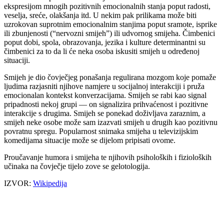
ekspresijom mnogih pozitivnih emocionalnih stanja poput radosti,
veselja, sreće, olakšanja itd. U nekim pak prilikama može biti
uzrokovan suprotnim emocionalnim stanjima poput sramote, isprike
ili zbunjenosti (“nervozni smijeh”) ili udvornog smijeha. Čimbenici
poput dobi, spola, obrazovanja, jezika i kulture determinantni su
čimbenici za to da li će neka osoba iskusiti smijeh u određenoj
situaciji.
Smijeh je dio čovječjeg ponašanja regulirana mozgom koje pomaže
ljudima razjasniti njihove namjere u socijalnoj interakciji i pruža
emocionalan kontekst konverzacijama. Smijeh se rabi kao signal
pripadnosti nekoj grupi — on signalizira prihvaćenost i pozitivne
interakcije s drugima. Smijeh se ponekad doživljava zaraznim, a
smijeh neke osobe može sam izazvati smijeh u drugih kao pozitivnu
povratnu spregu. Popularnost snimaka smijeha u televizijskim
komedijama situacije može se dijelom pripisati ovome.
Proučavanje humora i smijeha te njihovih psiholoških i fizioloških
učinaka na čovječje tijelo zove se gelotologija.
IZVOR:
Wikipedija