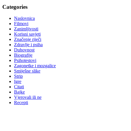
Categories
Naslovnica
Filmovi
Zanimljivosti
Korisni savjeti
Značenje riječi
Zdravlje i psiha
Duhovnost
Biografije
Psihotestovi
Zagonetke i mozgalice
Smiješne slike
Strip
Igre
Citati
Bajke
Vjerovali ili ne
Recepti