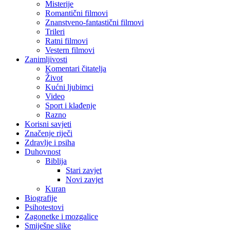
Misterije
Romantični filmovi
Znanstveno-fantastični filmovi
Trileri
Ratni filmovi
Vestern filmovi
Zanimljivosti
Komentari čitatelja
Život
Kućni ljubimci
Video
Sport i klađenje
Razno
Korisni savjeti
Značenje riječi
Zdravlje i psiha
Duhovnost
Biblija
Stari zavjet
Novi zavjet
Kuran
Biografije
Psihotestovi
Zagonetke i mozgalice
Smiješne slike