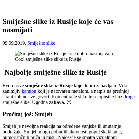
Smiješne slike iz Rusije koje će vas
nasmijati
09.09.2019.
Smiješne slike
Cool smiješne slike slike iz Rusije
Najbolje smiješne slike iz Rusije
Evo i nove
smiješne slike iz Rusije
koje dobro zabavljaju. Vrlo
zanimljiv
kamion
koji je natovaren metalom, a natpis na prednjoj
strani kabine sve govori. Komentirajte sliku te se opustite i uz
druge
smiješne slike. Ugodna
zabava
. 🙂
Pročitaj još: Smijeh
Smijeh je nevoljna reakcija na određene vanjske ili unutarnje
podražaje. Smijeh mogu pobuditi aktivnosti poput škakljanja,
humorističnih priča ili misli. Najčešće se smatra vizualnom