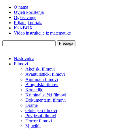
O nama
Uvjeti korištenja
Oglašavanje
Prijatelji portala
KvizBOX
Video instrukcije iz matematike
Pretraga
Naslovnica
Filmovi
Akcijski filmovi
Avanturistički filmovi
Animirani filmovi
Biografski filmovi
Komedije
Kriminalistički filmovi
Dokumentarni filmovi
Drame
Obiteljski filmovi
Povijesni filmovi
Horror filmovi
Mjuzikli