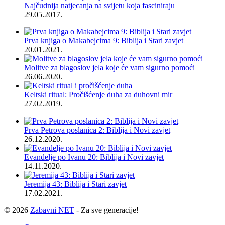
Najčudnija natjecanja na svijetu koja fasciniraju
29.05.2017.
Prva knjiga o Makabejcima 9: Biblija i Stari zavjet
20.01.2021.
Molitve za blagoslov jela koje će vam sigurno pomoći
26.06.2020.
Keltski ritual: Pročišćenje duha za duhovni mir
27.02.2019.
Prva Petrova poslanica 2: Biblija i Novi zavjet
26.12.2020.
Evanđelje po Ivanu 20: Biblija i Novi zavjet
14.11.2020.
Jeremija 43: Biblija i Stari zavjet
17.02.2021.
© 2026
Zabavni NET
- Za sve generacije!