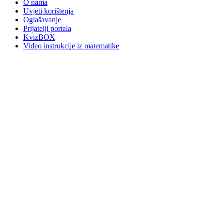
O nama
Uvjeti korištenja
Oglašavanje
Prijatelji portala
KvizBOX
Video instrukcije iz matematike