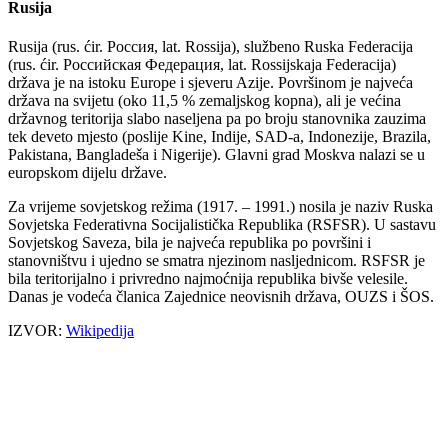
Rusija
Rusija (rus. ćir. Россия, lat. Rossija), službeno Ruska Federacija
(rus. ćir. Российская Федерация, lat. Rossijskaja Federacija)
država je na istoku Europe i sjeveru Azije. Površinom je najveća
država na svijetu (oko 11,5 % zemaljskog kopna), ali je većina
državnog teritorija slabo naseljena pa po broju stanovnika zauzima
tek deveto mjesto (poslije Kine, Indije, SAD-a, Indonezije, Brazila,
Pakistana, Bangladeša i Nigerije). Glavni grad Moskva nalazi se u
europskom dijelu države.
Za vrijeme sovjetskog režima (1917. – 1991.) nosila je naziv Ruska
Sovjetska Federativna Socijalistička Republika (RSFSR). U sastavu
Sovjetskog Saveza, bila je najveća republika po površini i
stanovništvu i ujedno se smatra njezinom nasljednicom. RSFSR je
bila teritorijalno i privredno najmoćnija republika bivše velesile.
Danas je vodeća članica Zajednice neovisnih država, OUZS i ŠOS.
IZVOR:
Wikipedija