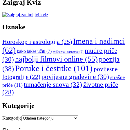
Zaigraj Kviz
Oznake
Imena i nadimci
Horoskop i astrologija
(25)
(62)
mudre priče
kako lakše učiti
(7)
mišljenja i rasprave
(2)
najbolji filmovi online
(55)
poezija
(30)
Poruke i čestitke
(101)
(38)
povijesne
povijesne građevine
(30)
fotografije
(22)
strašne
tumačenje snova
(32)
životne priče
priče
(11)
(28)
Kategorije
Kategorije