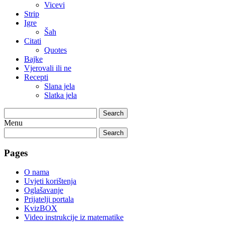
Vicevi
Strip
Igre
Šah
Citati
Quotes
Bajke
Vjerovali ili ne
Recepti
Slana jela
Slatka jela
Search
Menu
Search
Pages
O nama
Uvjeti korištenja
Oglašavanje
Prijatelji portala
KvizBOX
Video instrukcije iz matematike