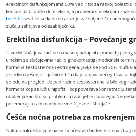
erektilnom disfunkcijom ima 50% veći rizik za razvoj bolesti u 
krvljom da bi došlo do erekcije, a problemi s erekcijom znak su
bolesti
razvit će se kada su arterije začepljene što onemoguću
slučaju zahtijeva odlazak liječniku.
Erektilna disfunkcija – Povećanje g
U većini slučajeva radi se o masnoj nakupini (lipomastiji) zbo
u nekim se slučajevima radi o ginekomastiji (medicinski termi
hormona testosterona i estrogena. Javlja se kod 30% muškaraca,
je jedino rješenje. Liječnici ističu da je pojava većeg tkiva u
se ode na pregled. Uz pad razine testosterona iz bilo kog razlo
hormona koji se luči u hipofizi i koji povećava koncetraciju žen
oboljenja kao što su problemi u radu jetre i bubrega. Nerijetko 
poremećaji u radu nadbubrežne žlijezde i štitnjače.
Češća noćna potreba za mokrenjem
Nokturija ili nikturija je naziv za učestalo buđenje iz sna zbog 