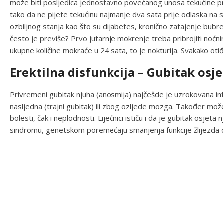
može biti posljedica jednostavno povećanog unosa tekućine pri
tako da ne pijete tekućinu najmanje dva sata prije odlaska na sp
ozbiljnog stanja kao što su dijabetes, kronično zatajenje bubreg
često je previše? Prvo jutarnje mokrenje treba pribrojiti noćni
ukupne količine mokraće u 24 sata, to je nokturija. Svakako otiđ
Erektilna disfunkcija – Gubitak osje
Privremeni gubitak njuha (anosmija) najčešde je uzrokovana in
nasljedna (trajni gubitak) ili zbog ozljede mozga. Također može
bolesti, čak i neplodnosti. Liječnici ističu i da je gubitak osje
sindromu, genetskom poremećaju smanjenja funkcije žlijezda