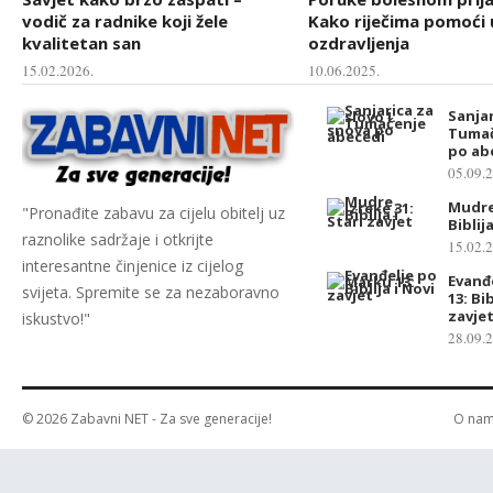
vodič za radnike koji žele
Kako riječima pomoći 
kvalitetan san
ozdravljenja
15.02.2026.
10.06.2025.
Sanjar
Tumač
po ab
05.09.
Mudre
"Pronađite zabavu za cijelu obitelj uz
Biblij
raznolike sadržaje i otkrijte
15.02.
interesantne činjenice iz cijelog
Evanđ
svijeta. Spremite se za nezaboravno
13: Bib
zavje
iskustvo!"
28.09.
© 2026
Zabavni NET
- Za sve generacije!
O na