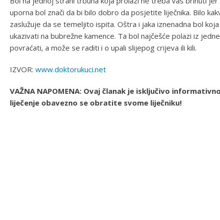
Bol na jednoj strani trbuha koja prolazi ne treba vas brinuti jer
uporna bol znači da bi bilo dobro da posjetite liječnika. Bilo kak
zaslužuje da se temeljito ispita. Oštra i jaka iznenadna bol k
ukazivati na bubrežne kamence. Ta bol najčešće polazi iz jedne 
povraćati, a može se raditi i o upali slijepog crijeva ili kili.
IZVOR:
www.doktorukuci.net
VAŽNA NAPOMENA: Ovaj članak je isključivo informativnog
liječenje obavezno se obratite svome liječniku!