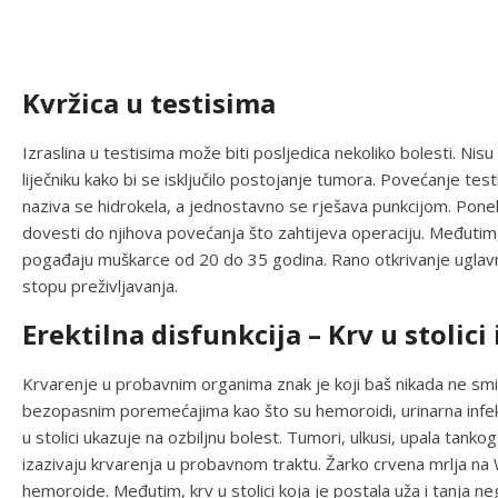
Kvržica u testisima
Izraslina u testisima može biti posljedica nekoliko bolesti. Nis
liječniku kako bi se isključilo postojanje tumora. Povećanje test
naziva se hidrokela, a jednostavno se rješava punkcijom. Ponek
dovesti do njihova povećanja što zahtijeva operaciju. Međutim, 
pogađaju muškarce od 20 do 35 godina. Rano otkrivanje uglavnom
stopu preživljavanja.
Erektilna disfunkcija – Krv u stolici 
Krvarenje u probavnim organima znak je koji baš nikada ne smi
bezopasnim poremećajima kao što su hemoroidi, urinarna infekcija
u stolici ukazuje na ozbiljnu bolest. Tumori, ulkusi, upala tankog 
izazivaju krvarenja u probavnom traktu. Žarko crvena mrlja na 
hemoroide. Međutim, krv u stolici koja je postala uža i tanja ne