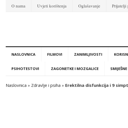
O nama
Uvjeti korištenja
Oglašavanje
Prijatelji
NASLOVNICA
FILMOVI
ZANIMLJIVOSTI
KORISNI
PSIHOTESTOVI
ZAGONETKE I MOZGALICE
SMIJEŠNE 
Naslovnica
»
Zdravlje i psiha
»
Erektilna disfunkcija i 9 sim