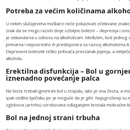
Potreba za većim količinama alkoh
U nekim slučajevima muškarci neće pokazivati očekivane znakove
znak da se mogu razviti dvije ozbiljne bolesti – depresija i ov
je sekundarna u odnosu na alkoholizam. Međutim, kod jednog dij
primarna i neposredno ih predisponira za razvoj alkoholizma il
Depresivni bolesnik teško prihvaća prestanak pijenja, a nelije
alkoholu.
Erektilna disfunkcija – Bol u gornjem
iznenadno povećanje palca
Ne biste trebali ignorirati bol u stopalu, iako je ona česta, a 
Ipak otiđite liječniku jer je moguće da je giht. Najugroženiji su
zglobova (artritis) uzrokovana odlaganjem kristala mokraćne ki
Bol na jednoj strani trbuha