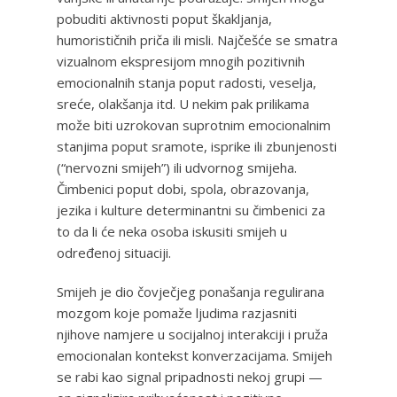
pobuditi aktivnosti poput škakljanja,
humorističnih priča ili misli. Najčešće se smatra
vizualnom ekspresijom mnogih pozitivnih
emocionalnih stanja poput radosti, veselja,
sreće, olakšanja itd. U nekim pak prilikama
može biti uzrokovan suprotnim emocionalnim
stanjima poput sramote, isprike ili zbunjenosti
(“nervozni smijeh”) ili udvornog smijeha.
Čimbenici poput dobi, spola, obrazovanja,
jezika i kulture determinantni su čimbenici za
to da li će neka osoba iskusiti smijeh u
određenoj situaciji.
Smijeh je dio čovječjeg ponašanja regulirana
mozgom koje pomaže ljudima razjasniti
njihove namjere u socijalnoj interakciji i pruža
emocionalan kontekst konverzacijama. Smijeh
se rabi kao signal pripadnosti nekoj grupi —