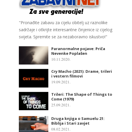
"Pronađite zabavu za cijelu obitelj uz raznolike
sadržaje i otkrijte interesantne činjenice iz cijelog
svijeta. Spremite se za nezaboravno iskustvo!"
Paranormalne pojave: Priča
Nevenke Poplašen
10.11.2020.
Cry Macho (2021): Drame, trileri
i vestern filmovi
19.09.2021.
Trileri: The Shape of Things to
Come (1979)
25.09.2021.
Druga knjiga o Samuelu 21:
Biblija i Stari zavjet
08.02.2021.