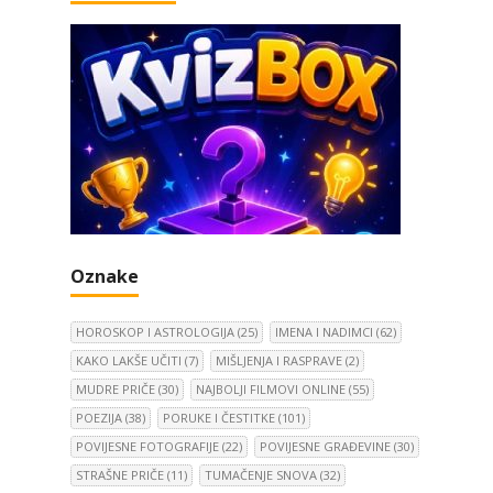
Oznake
HOROSKOP I ASTROLOGIJA
(25)
IMENA I NADIMCI
(62)
KAKO LAKŠE UČITI
(7)
MIŠLJENJA I RASPRAVE
(2)
MUDRE PRIČE
(30)
NAJBOLJI FILMOVI ONLINE
(55)
POEZIJA
(38)
PORUKE I ČESTITKE
(101)
POVIJESNE FOTOGRAFIJE
(22)
POVIJESNE GRAĐEVINE
(30)
STRAŠNE PRIČE
(11)
TUMAČENJE SNOVA
(32)