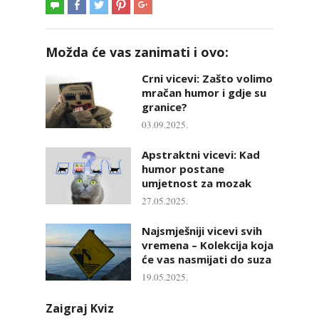
Možda će vas zanimati i ovo:
Crni vicevi: Zašto volimo
mračan humor i gdje su
granice?
03.09.2025.
Apstraktni vicevi: Kad
humor postane
umjetnost za mozak
27.05.2025.
Najsmješniji vicevi svih
vremena – Kolekcija koja
će vas nasmijati do suza
19.05.2025.
Zaigraj Kviz