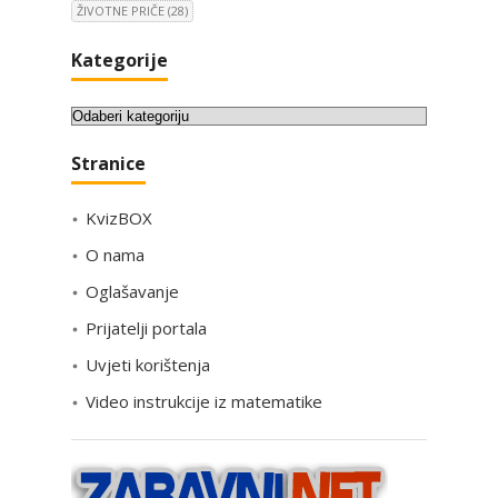
ŽIVOTNE PRIČE
(28)
Kategorije
K
a
Stranice
t
e
KvizBOX
g
o
O nama
r
Oglašavanje
i
Prijatelji portala
j
e
Uvjeti korištenja
Video instrukcije iz matematike