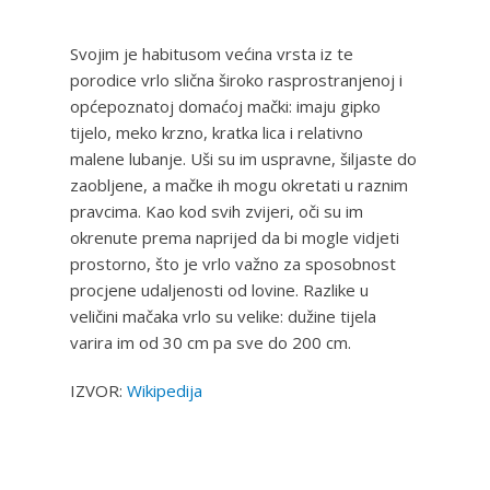
Svojim je habitusom većina vrsta iz te
porodice vrlo slična široko rasprostranjenoj i
općepoznatoj domaćoj mački: imaju gipko
tijelo, meko krzno, kratka lica i relativno
malene lubanje. Uši su im uspravne, šiljaste do
zaobljene, a mačke ih mogu okretati u raznim
pravcima. Kao kod svih zvijeri, oči su im
okrenute prema naprijed da bi mogle vidjeti
prostorno, što je vrlo važno za sposobnost
procjene udaljenosti od lovine. Razlike u
veličini mačaka vrlo su velike: dužine tijela
varira im od 30 cm pa sve do 200 cm.
IZVOR:
Wikipedija