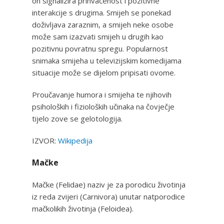
on signalizira prihvaćenost i pozitivne
interakcije s drugima. Smijeh se ponekad
doživljava zaraznim, a smijeh neke osobe
može sam izazvati smijeh u drugih kao
pozitivnu povratnu spregu. Popularnost
snimaka smijeha u televizijskim komedijama
situacije može se dijelom pripisati ovome.
Proučavanje humora i smijeha te njihovih
psiholoških i fizioloških učinaka na čovječje
tijelo zove se gelotologija.
IZVOR:
Wikipedija
Mačke
Mačke (Felidae) naziv je za porodicu životinja
iz reda zvijeri (Carnivora) unutar natporodice
mačkolikih životinja (Feloidea).