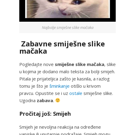
Najbolje smiješne slike mačaka
Zabavne smiješne slike
mačaka
Pogledajte nove
smiješne slike mačaka
, slike
u kojima je dodano malo teksta za bolji smijeh.
Pitala je prijateljica zašto je kasnila, a razlog
tomu je što je
šminkanje
otišlo u krivom
pravcu. Opustite se i uz
ostale
smiješne slike.
Ugodna
zabava
.
Pročitaj još: Smijeh
Smijeh je nevoljna reakcija na određene
vanjske ili unutarnje podražaje. Smijeh mogu