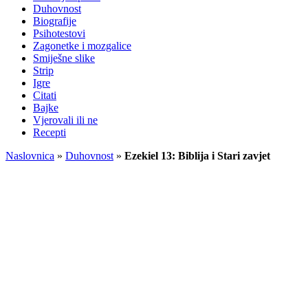
Duhovnost
Biografije
Psihotestovi
Zagonetke i mozgalice
Smiješne slike
Strip
Igre
Citati
Bajke
Vjerovali ili ne
Recepti
Naslovnica
»
Duhovnost
»
Ezekiel 13: Biblija i Stari zavjet