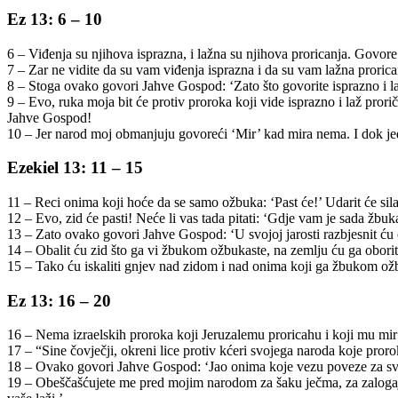
Ez 13: 6 – 10
6 – Viđenja su njihova isprazna, i lažna su njihova proricanja. Govore ‘
7 – Zar ne vidite da su vam viđenja isprazna i da su vam lažna prorica
8 – Stoga ovako govori Jahve Gospod: ‘Zato što govorite isprazno i la
9 – Evo, ruka moja bit će protiv proroka koji vide isprazno i laž prori
Jahve Gospod!
10 – Jer narod moj obmanjuju govoreći ‘Mir’ kad mira nema. I dok jed
Ezekiel 13: 11 – 15
11 – Reci onima koji hoće da se samo ožbuka: ‘Past će!’ Udarit će silan
12 – Evo, zid će pasti! Neće li vas tada pitati: ‘Gdje vam je sada žbu
13 – Zato ovako govori Jahve Gospod: ‘U svojoj jarosti razbjesnit ću o
14 – Obalit ću zid što ga vi žbukom ožbukaste, na zemlju ću ga oboriti 
15 – Tako ću iskaliti gnjev nad zidom i nad onima koji ga žbukom o
Ez 13: 16 – 20
16 – Nema izraelskih proroka koji Jeruzalemu proricahu i koji mu mir
17 – “Sine čovječji, okreni lice protiv kćeri svojega naroda koje proro
18 – Ovako govori Jahve Gospod: ‘Jao onima koje vezu poveze za svačij
19 – Obeščašćujete me pred mojim narodom za šaku ječma, za zalogaj kr