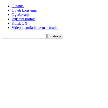
O nama
Uvjeti korištenja
Oglašavanje
Prijatelji portala
KvizBOX
Video instrukcije iz matematike
Pretraga