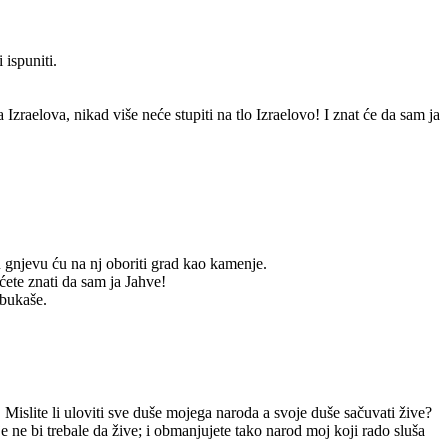
 ispuniti.
Izraelova, nikad više neće stupiti na tlo Izraelovo! I znat će da sam ja
u gnjevu ću na nj oboriti grad kao kamenje.
ćete znati da sam ja Jahve!
žbukaše.
Mislite li uloviti sve duše mojega naroda a svoje duše sačuvati žive?
 ne bi trebale da žive; i obmanjujete tako narod moj koji rado sluša