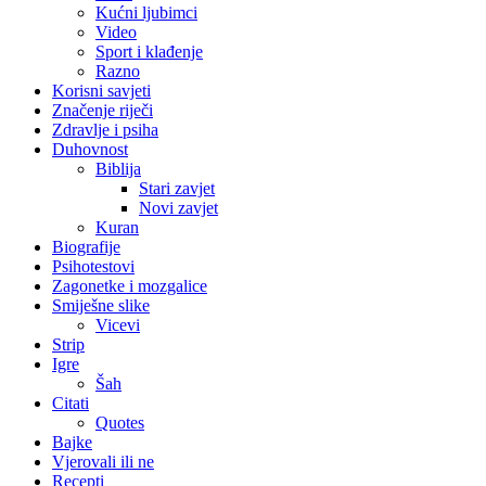
Kućni ljubimci
Video
Sport i klađenje
Razno
Korisni savjeti
Značenje riječi
Zdravlje i psiha
Duhovnost
Biblija
Stari zavjet
Novi zavjet
Kuran
Biografije
Psihotestovi
Zagonetke i mozgalice
Smiješne slike
Vicevi
Strip
Igre
Šah
Citati
Quotes
Bajke
Vjerovali ili ne
Recepti