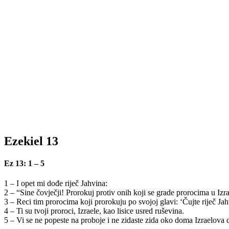
Ezekiel 13
Ez 13: 1 – 5
1 – I opet mi dođe riječ Jahvina:
2 – “Sine čovječji! Prorokuj protiv onih koji se grade prorocima u Izr
3 – Reci tim prorocima koji prorokuju po svojoj glavi: ‘Čujte riječ 
4 – Ti su tvoji proroci, Izraele, kao lisice usred ruševina.
5 – Vi se ne popeste na proboje i ne zidaste zida oko doma Izraelova 