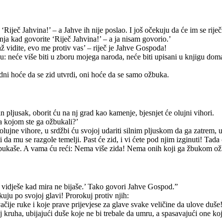
Riječ Jahvina!’ – a Jahve ih nije poslao. I još očekuju da će im se riječi
nja kad govorite ‘Riječ Jahvina!’ – a ja nisam govorio.’
ž vidite, evo me protiv vas’ – riječ je Jahve Gospoda!
ču: neće više biti u zboru mojega naroda, neće biti upisani u knjigu doma 
ni hoće da se zid utvrdi, oni hoće da se samo ožbuka.
 pljusak, oborit ću na nj grad kao kamenje, bjesnjet će olujni vihori.
ka kojom ste ga ožbukali?’
lujne vihore, u srdžbi ću svojoj udariti silnim pljuskom da ga zatrem, 
da mu se razgole temelji. Past će zid, i vi ćete pod njim izginuti! Tada 
žbukaše. A vama ću reći: Nema više zida! Nema onih koji ga žbukom o
 vidješe kad mira ne bijaše.’ Tako govori Jahve Gospod.”
kuju po svojoj glavi! Prorokuj protiv njih:
e ruke i koje prave prijevjese za glave svake veličine da ulove duše! 
uha, ubijajući duše koje ne bi trebale da umru, a spasavajući one koje