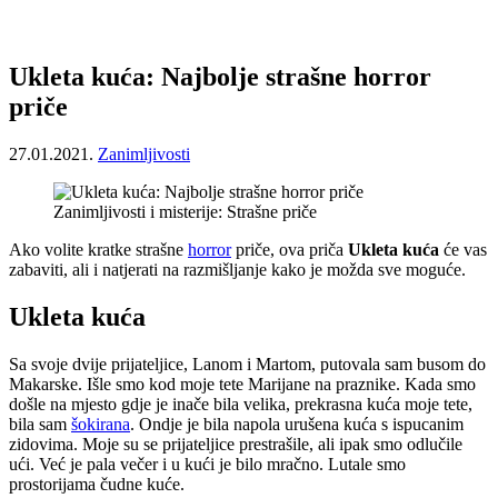
Ukleta kuća: Najbolje strašne horror
priče
27.01.2021.
Zanimljivosti
Zanimljivosti i misterije: Strašne priče
Ako volite kratke strašne
horror
priče, ova priča
Ukleta kuća
će vas
zabaviti, ali i natjerati na razmišljanje kako je možda sve moguće.
Ukleta kuća
Sa svoje dvije prijateljice, Lanom i Martom, putovala sam busom do
Makarske. Išle smo kod moje tete Marijane na praznike. Kada smo
došle na mjesto gdje je inače bila velika, prekrasna kuća moje tete,
bila sam
šokirana
. Ondje je bila napola urušena kuća s ispucanim
zidovima. Moje su se prijateljice prestrašile, ali ipak smo odlučile
ući. Već je pala večer i u kući je bilo mračno. Lutale smo
prostorijama čudne kuće.