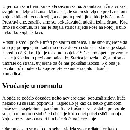
U jednom sam trenutku ostala sasvim sama. A onda sam čula vrisak
svojih prijateljica! Lana i Marta stajale su prestravljene pred zrcalom
koje je bilo obliveno krvlju, a na podu pred njima bio je bačen nož.
Prestravljene, zagrlile smo se, pokušavajući utješiti jedna drugu. Kad
smo se okrenule, iza nas je stajala starica sijede kose na kojoj je bilo
nekoliko kapljica krvi.
Vrisnule smo i počele trčati po starim stubama. Bile smo uvjerene da
smo joj pobjegle, no kad smo došle do vrha stubišta, starica je stajala
ispred nas! Kako li joj je to samo uspjelo? Sišle smo opet u prizemlje
i stale još jednom pred ono ogledalo. Starica je uzela nož, a mi smo
umirale od straha, uvjerene da će nas pokušati izbosti. No ona je
bacila nož u ogledalo koje se iste sekunde razbilo u tisuću
komadića!
Vraćanje u normalu
A onda se počelo događati nešto nevjerojatno: popucali zidovi kuće
nekako su se sami popravili – izgledalo je kao da netko gumicom
briše sve posjekotine i paučinu. Stare trošne drvene stube pretvorile
su se u mramorno stubište i cijela je kuća opet počela sličiti onoj u
koju smo zapravo nas tri i trebale doći na ljetovanje.
Okrenula sam se malo oko sebe i vidjela svoje prijateljice kako