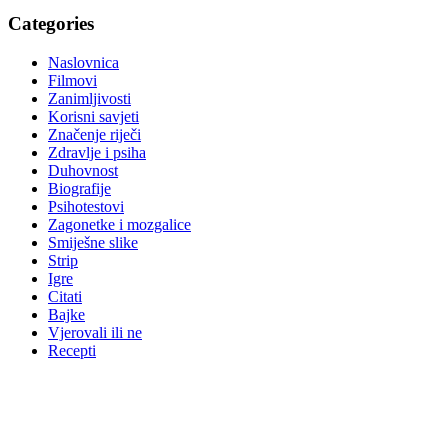
Categories
Naslovnica
Filmovi
Zanimljivosti
Korisni savjeti
Značenje riječi
Zdravlje i psiha
Duhovnost
Biografije
Psihotestovi
Zagonetke i mozgalice
Smiješne slike
Strip
Igre
Citati
Bajke
Vjerovali ili ne
Recepti