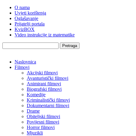
O nama
Uvjeti korištenja
Oglašavanje
Prijatelji portala
KvizBOX
Video instrukcije iz matematike
Pretraga
Naslovnica
Filmovi
Akcijski filmovi
Avanturistički filmovi
Animirani filmovi
Biografski filmovi
Komedije
Kriminalistički filmovi
Dokumentarni filmovi
Drame
Obiteljski filmovi
Povijesni filmovi
Horror filmovi
Mjuzikli