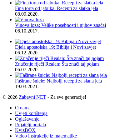
Fina torta od jabuka: Recepti za slatka jela
08.09.2020.
Vinova loza: Velike posebnosti i njihov značaj
06.10.2017.
Djela apostolska 19: Biblija i Novi zavjet
06.12.2020.
Značenje riječi Realan: Šta znači taj pojam
06.07.2020.
Faširane šnicle: Najbolji recepti za slana jela
19.03.2021.
© 2026
Zabavni NET
- Za sve generacije!
O nama
Uvjeti korištenja
Oglašavanje
Prijatelji portala
KvizBOX
Video instrukcije iz matematike