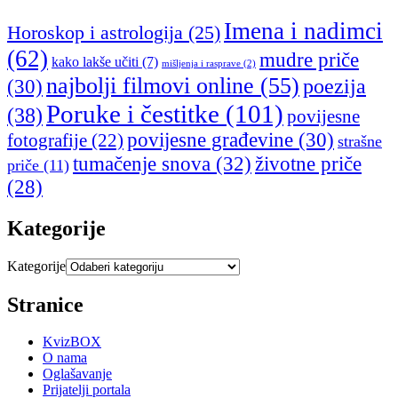
Imena i nadimci
Horoskop i astrologija
(25)
(62)
mudre priče
kako lakše učiti
(7)
mišljenja i rasprave
(2)
najbolji filmovi online
(55)
poezija
(30)
Poruke i čestitke
(101)
(38)
povijesne
povijesne građevine
(30)
fotografije
(22)
strašne
tumačenje snova
(32)
životne priče
priče
(11)
(28)
Kategorije
Kategorije
Stranice
KvizBOX
O nama
Oglašavanje
Prijatelji portala