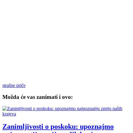
strašne priče
Možda će vas zanimati i ovo:
Zanimljivosti o poskoku: upoznajmo