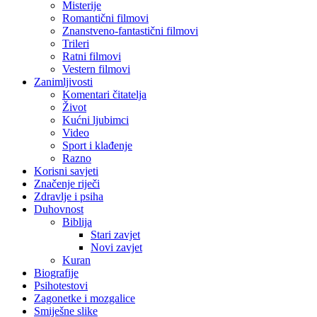
Misterije
Romantični filmovi
Znanstveno-fantastični filmovi
Trileri
Ratni filmovi
Vestern filmovi
Zanimljivosti
Komentari čitatelja
Život
Kućni ljubimci
Video
Sport i klađenje
Razno
Korisni savjeti
Značenje riječi
Zdravlje i psiha
Duhovnost
Biblija
Stari zavjet
Novi zavjet
Kuran
Biografije
Psihotestovi
Zagonetke i mozgalice
Smiješne slike