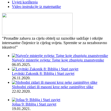
Uvjeti korištenja
Video instrukcije iz matematike
"Pronađite zabavu za cijelu obitelj uz raznolike sadržaje i otkrijte
interesantne činjenice iz cijelog svijeta. Spremite se za nezaboravno
iskustvo!"
Najveće misterije svijeta: Tajne koje zbunjuju znanstvenike
06.05.2025.
Levitski Zakonik 8: Biblija i Stari zavjet
26.11.2020.
Slobodni zidari ili masoni kroz neke zanimljive slike
22.02.2020.
Jošua 9: Biblija i Stari zavjet
19.01.2021.