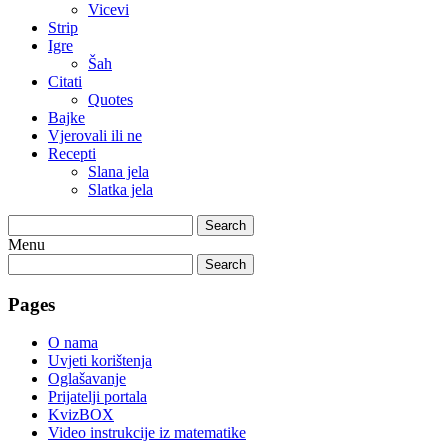
Vicevi
Strip
Igre
Šah
Citati
Quotes
Bajke
Vjerovali ili ne
Recepti
Slana jela
Slatka jela
Search
Menu
Search
Pages
O nama
Uvjeti korištenja
Oglašavanje
Prijatelji portala
KvizBOX
Video instrukcije iz matematike