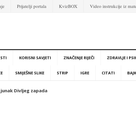
nje
Prijatelji portala
KvizBOX
Video instrukcije iz ma
STI
KORISNI SAVJETI
ZNAČENJE RIJEČI
ZDRAVLJE I PS
CE
SMIJEŠNE SLIKE
STRIP
IGRE
CITATI
BAJ
i junak Divljeg zapada