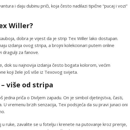
tura i daju dubinu priči, koja često nadilazi tipične “pucaj i vozi”
ex Willer?
auboja, dobra je vijest da je strip Tex Willer lako dostupan.
maju izdanja ovog stripa, a brojni kolekcionari putem online
 dragulji za fanove.
je, dok su najnovija izdanja često bogata kolorom, većim
e koji žele još više iz Texovog svijeta.
 – više od stripa
š jedna priča o Divljem zapadu. On je simbol djetinjstva, časti,
ma. U vremenu brzih senzacija, Tex podsjeća da su pravi junaci oni
no.
u ruke, zavalite se u fotelju i krenete na putovanje kroz prerije,