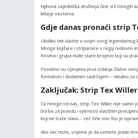
Njihova zajednička druženja čine srž mnogih avan
klišeje vesterna.
Gdje danas pronaći strip T
Ukoliko tek ulazite u svijet ovog legendarnog k
Mnoge knjižare i striparnice u regiji redovno i
foruma i grupa nude stare brojeve koji su pravi
Posebno su cijenjena prva izdanja Zlatne seri
formatom i dodatnim sadržajem – idealno za on
Zaključak: Strip Tex Willer
Za mnoge od nas, strip Tex Willer nije samo jo
borbe za pravdu i vjernosti vlastitim principi
koji ne traže slavu – već čine ono što je isprav
Ako već niste, vrijeme je da uzmete jedan broj 