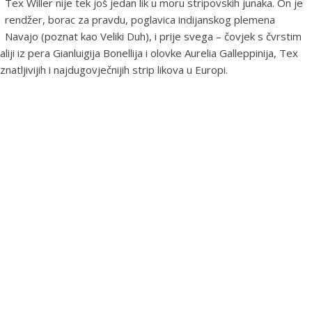
Tex Willer nije tek još jedan lik u moru stripovskih junaka. On je
rendžer, borac za pravdu, poglavica indijanskog plemena
Navajo (poznat kao Veliki Duh), i prije svega – čovjek s čvrstim
i iz pera Gianluigija Bonellija i olovke Aurelia Galleppinija, Tex
ljivijih i najdugovječnijih strip likova u Europi.