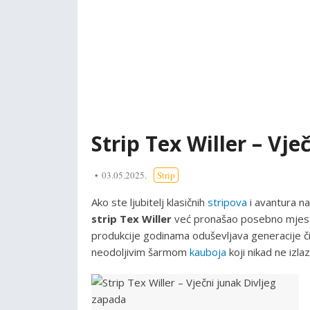
Strip Tex Willer – Vj
03.05.2025.
Strip
Ako ste ljubitelj klasičnih
stripova
i avantura na
strip Tex Willer
već pronašao posebno mjesto 
produkcije godinama oduševljava generacije 
neodoljivim šarmom
kauboja
koji nikad ne izla