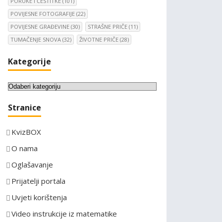
PORUKE I ČESTITKE
(101)
POVIJESNE FOTOGRAFIJE
(22)
POVIJESNE GRAĐEVINE
(30)
STRAŠNE PRIČE
(11)
TUMAČENJE SNOVA
(32)
ŽIVOTNE PRIČE
(28)
Kategorije
K
a
Stranice
t
e
KvizBOX
g
o
O nama
r
Oglašavanje
i
Prijatelji portala
j
e
Uvjeti korištenja
Video instrukcije iz matematike