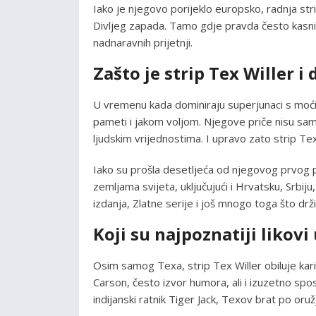
Iako je njegovo porijeklo europsko, radnja stri
Divljeg zapada. Tamo gdje pravda često kasni, 
nadnaravnih prijetnji.
Zašto je strip Tex Willer i
U vremenu kada dominiraju superjunaci s moćim
pameti i jakom voljom. Njegove priče nisu samo o
ljudskim vrijednostima. I upravo zato strip Tex 
Iako su prošla desetljeća od njegovog prvog pojav
zemljama svijeta, uključujući i Hrvatsku, Srbiju
izdanja, Zlatne serije i još mnogo toga što drž
Koji su najpoznatiji likovi
Osim samog Texa, strip Tex Willer obiluje kariz
Carson, često izvor humora, ali i izuzetno spo
indijanski ratnik Tiger Jack, Texov brat po oruž