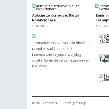
Aukcije za stripove: Raj za
Zanimlj
kolekcionare
Saznajt
30.05.2025.
27.01.202
"Pronađite zabavu za cijelu obitelj uz
raznolike sadržaje i otkrijte
interesantne činjenice iz cijelog
svijeta. Spremite se za nezaboravno
iskustvo!"
© 2026
Zabavni NET
- Za sve generacije!