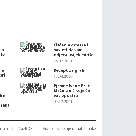
Čišćenje ormara i
ala
savjeti da vam
aka
odjeća uvijek miriše
28.07.2021.
he
Recept za grah
bri
17.04.2020.
Pjesme Ivane Brlić
Mažuranić koje će
dre
vas opustiti
05.12.2021.
zreka
ortala
KvizBOX
Video instrukcije iz matematike