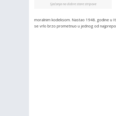
Sjećanja na dobre stare stripove
moralnim kodeksom. Nastao 1948. godine u Italij
se vrlo brzo prometnuo u jednog od najprepoznat