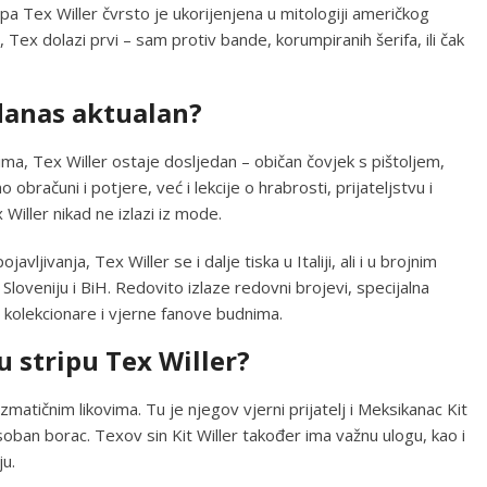
pa Tex Willer čvrsto je ukorijenjena u mitologiji američkog
Tex dolazi prvi – sam protiv bande, korumpiranih šerifa, ili čak
 danas aktualan?
a, Tex Willer ostaje dosljedan – običan čovjek s pištoljem,
bračuni i potjere, već i lekcije o hrabrosti, prijateljstvu i
Willer nikad ne izlazi iz mode.
ljivanja, Tex Willer se i dalje tiska u Italiji, ali i u brojnim
, Sloveniju i BiH. Redovito izlaze redovni brojevi, specijalna
i kolekcionare i vjerne fanove budnima.
 u stripu Tex Willer?
matičnim likovima. Tu je njegov vjerni prijatelj i Meksikanac Kit
soban borac. Texov sin Kit Willer također ima važnu ulogu, kao i
ju.