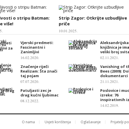
ivosti o stripu Batman:
Strip Zagor: Otkrijte uzbudljive
e više!
priče
5.
10.01.2025.
Vjerski predmeti:
Aleksandrijska
Fascinantni i
knjižnica je im
Zanimljivi
veliki broj svit
16.02.2020.
02.11.2021.
Značenje riječi
Vanishing of t
Realizam: Šta znači
Bees (2009): Do
taj pojam
dokumentarci
07.07.2020.
21.11.2021.
Patuljasti zec je
Poslovice i mu
drag kućni ljubimac
izreke: 76
inspirativnih i
08.12.2022.
14.02.2019.
O nama
Uvjeti korištenja
Oglašavanje
Prijatelji p