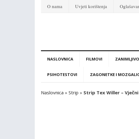
O nama
Uvjeti korištenja
Oglašava
NASLOVNICA
FILMOVI
ZANIMLJIVO
PSIHOTESTOVI
ZAGONETKE I MOZGALI
Naslovnica
»
Strip
»
Strip Tex Willer – Vječn