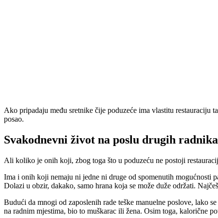
Ako pripadaju među sretnike čije poduzeće ima vlastitu restauraciju
posao.
Svakodnevni život na poslu drugih radnika
Ali koliko je onih koji, zbog toga što u poduzeću ne postoji restauraci
Ima i onih koji nemaju ni jedne ni druge od spomenutih mogućnosti pa 
Dolazi u obzir, dakako, samo hrana koja se može duže održati. Najčešć
Budući da mnogi od zaposlenih rade teške manuelne poslove, lako se m
na radnim mjestima, bio to muškarac ili žena. Osim toga, kalorične pot