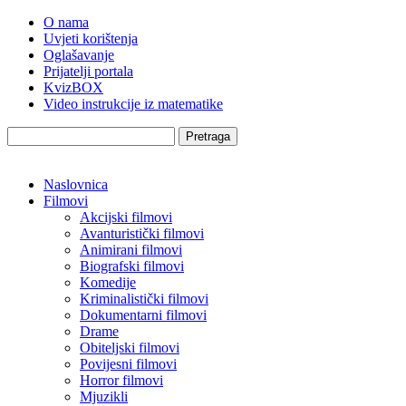
O nama
Uvjeti korištenja
Oglašavanje
Prijatelji portala
KvizBOX
Video instrukcije iz matematike
Pretraga
Naslovnica
Filmovi
Akcijski filmovi
Avanturistički filmovi
Animirani filmovi
Biografski filmovi
Komedije
Kriminalistički filmovi
Dokumentarni filmovi
Drame
Obiteljski filmovi
Povijesni filmovi
Horror filmovi
Mjuzikli