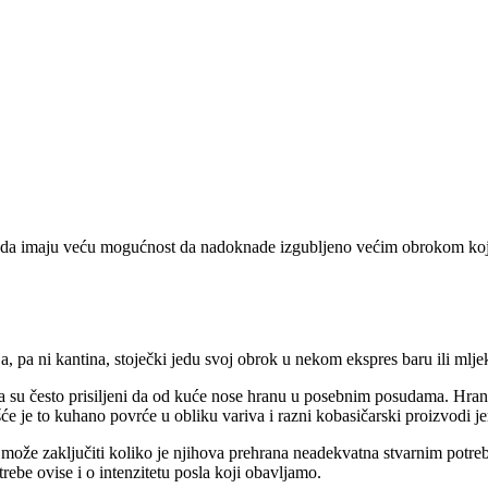
 tada imaju veću mogućnost da nadoknade izgubljeno većim obrokom koji 
ja, pa ni kantina, stoječki jedu svoj obrok u nekom ekspres baru ili mlje
su često prisiljeni da od kuće nose hranu u posebnim posudama. Hrana s
e je to kuhano povrće u obliku variva i razni kobasičarski proizvodi je
ože zaključiti koliko je njihova prehrana neadekvatna stvarnim potreba
rebe ovise i o intenzitetu posla koji obavljamo.