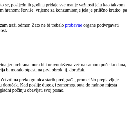
o se, posljednjih godina pridaje sve manje važnosti jelu kao takvom.
 hranom; štoviše, vrijeme za konzumiranje jela je prilično kratko, pa
zam traži odmor. Zato ne bi trebalo
probavne
organe podvrgavati
ost.
čevina jer prehrana mora biti uravnotežena već na samom početku dana,
ja bi moralo otpasti na prvi obrok, tj. doručak.
četvrtima preko granica starih predgrađa, promet što preplavljuje
edu doručak. Kad poslije dugog i zamornog puta do radnog mjesta
gladni počinju obavljati svoj posao.