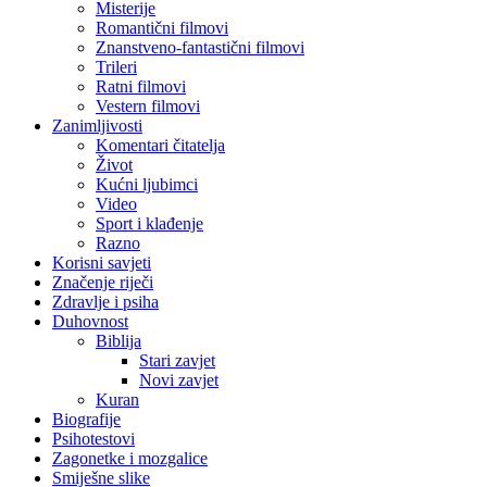
Misterije
Romantični filmovi
Znanstveno-fantastični filmovi
Trileri
Ratni filmovi
Vestern filmovi
Zanimljivosti
Komentari čitatelja
Život
Kućni ljubimci
Video
Sport i klađenje
Razno
Korisni savjeti
Značenje riječi
Zdravlje i psiha
Duhovnost
Biblija
Stari zavjet
Novi zavjet
Kuran
Biografije
Psihotestovi
Zagonetke i mozgalice
Smiješne slike