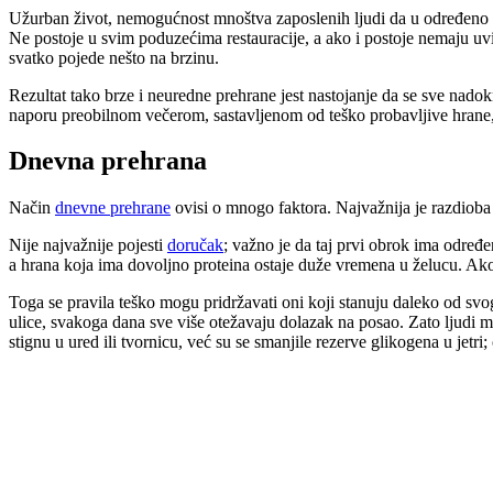
Užurban život, nemogućnost mnoštva zaposlenih ljudi da u određeno vr
Ne postoje u svim poduzećima restauracije, a ako i postoje nemaju uv
svatko pojede nešto na brzinu.
Rezultat tako brze i neuredne prehrane jest nastojanje da se sve nad
naporu preobilnom večerom, sastavljenom od teško probavljive hrane, 
Dnevna prehrana
Način
dnevne prehrane
ovisi o mnogo faktora. Najvažnija je razdiob
Nije najvažnije pojesti
doručak
; važno je da taj prvi obrok ima određ
a hrana koja ima dovoljno proteina ostaje duže vremena u želucu. Ako s
Toga se pravila teško mogu pridržavati oni koji stanuju daleko od svo
ulice, svakoga dana sve više otežavaju dolazak na posao. Zato ljudi 
stignu u ured ili tvornicu, već su se smanjile rezerve glikogena u jetr