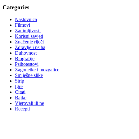
Categories
Naslovnica
Filmovi
Zanimljivosti
Korisni savjeti
Značenje riječi
Zdravlje i psiha
Duhovnost
Biografije
Psihotestovi
Zagonetke i mozgalice
Smiješne slike
Strip
Igre
Citati
Bajke
Vjerovali ili ne
Recepti