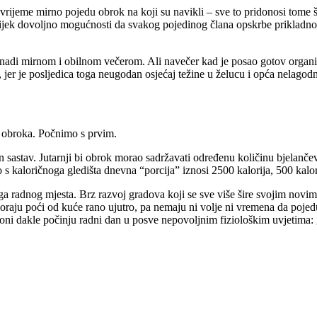
ijeme mirno pojedu obrok na koji su navikli – sve to pridonosi tome št
ijek dovoljno mogućnosti da svakog pojedinog člana opskrbe prikladnom
oknadi mirnom i obilnom večerom. Ali navečer kad je posao gotov organi
jer je posljedica toga neugodan osjećaj težine u želucu i opća nelagodn
a obroka. Počnimo s prvim.
en sastav. Jutarnji bi obrok morao sadržavati određenu količinu bjelan
 kaloričnoga gledišta dnevna “porcija” iznosi 2500 kalorija, 500 kalori
ga radnog mjesta. Brz razvoj gradova koji se sve više šire svojim novim 
moraju poći od kuće rano ujutro, pa nemaju ni volje ni vremena da poj
i; oni dakle počinju radni dan u posve nepovoljnim fiziološkim uvjetima: 