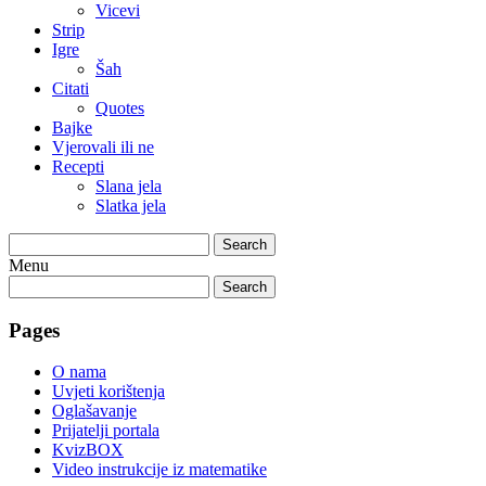
Vicevi
Strip
Igre
Šah
Citati
Quotes
Bajke
Vjerovali ili ne
Recepti
Slana jela
Slatka jela
Search
Menu
Search
Pages
O nama
Uvjeti korištenja
Oglašavanje
Prijatelji portala
KvizBOX
Video instrukcije iz matematike