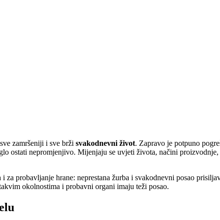
sve zamršeniji i sve brži
svakodnevni život
. Zapravo je potpuno pogreš
glo ostati nepromjenjivo. Mijenjaju se uvjeti života, načini proizvodnje, 
i za probavljanje hrane: neprestana žurba i svakodnevni posao prisilj
takvim okolnostima i probavni organi imaju teži posao.
elu