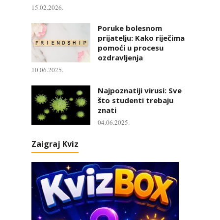
15.02.2026.
Poruke bolesnom
prijatelju: Kako riječima
pomoći u procesu
ozdravljenja
10.06.2025.
Najpoznatiji virusi: Sve
što studenti trebaju
znati
04.06.2025.
Zaigraj Kviz