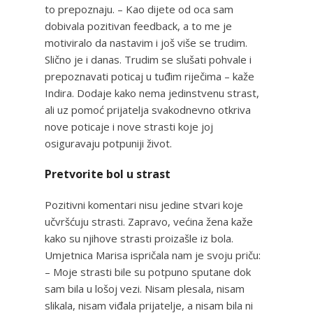
to prepoznaju. – Kao dijete od oca sam
dobivala pozitivan feedback, a to me je
motiviralo da nastavim i još više se trudim.
Slično je i danas. Trudim se slušati pohvale i
prepoznavati poticaj u tuđim riječima – kaže
Indira. Dodaje kako nema jedinstvenu strast,
ali uz pomoć prijatelja svakodnevno otkriva
nove poticaje i nove strasti koje joj
osiguravaju potpuniji život.
Pretvorite bol u strast
Pozitivni komentari nisu jedine stvari koje
učvršćuju strasti. Zapravo, većina žena kaže
kako su njihove strasti proizašle iz bola.
Umjetnica Marisa ispričala nam je svoju priču:
– Moje strasti bile su potpuno sputane dok
sam bila u lošoj vezi. Nisam plesala, nisam
slikala, nisam viđala prijatelje, a nisam bila ni