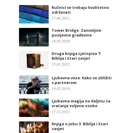
Ručnici se trebaju kvalitetno
održavati
17.08.2021.
Tower Bridge: Zanimljive
povijesne građevine
18.05.2020.
Druga knjiga Ljetopisa 7:
Biblija i Stari zavjet
15.01.2021.
Ljubavna veza: Kako se zbližiti
s partnerom
19.02.2019.
Ljubavna magija na daljinu za
vraćanje voljene osobe
17.12.2021.
Knjiga o Jobu 3: Biblija i Stari
zavjet