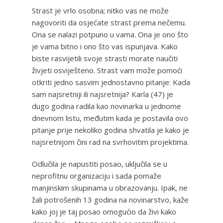
Strast je vrlo osobna; nitko vas ne može
nagovoriti da osjećate strast prema nečemu.
Ona se nalazi potpuno u vama. Ona je ono što
je vama bitno i ono što vas ispunjava. Kako
biste rasvijetili svoje strasti morate naučiti
živjeti osviješteno. Strast vam može pomoći
otkriti jedno sasvim jednostavno pitanje: Kada
sam najsretniji ili najsretnija? Karla (47) je
dugo godina radila kao novinarka u jednome
dnevnom listu, međutim kada je postavila ovo
pitanje prije nekoliko godina shvatila je kako je
najsretnijom čini rad na svrhovitim projektima.
Odlučila je napustiti posao, uključila se u
neprofitnu organizaciju i sada pomaže
manjinskim skupinama u obrazovanju. Ipak, ne
žali potrošenih 13 godina na novinarstvo, kaže
kako joj je taj posao omogućio da živi kako