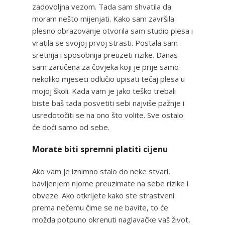
zadovoljna vezom. Tada sam shvatila da
moram nešto mijenjati. Kako sam završila
plesno obrazovanje otvorila sam studio plesa i
vratila se svojoj prvoj strasti. Postala sam
sretnija i sposobnija preuzeti rizike. Danas
sam zaručena za čovjeka koji je prije samo
nekoliko mjeseci odlučio upisati tečaj plesa u
mojoj školi. Kada vam je jako teško trebali
biste baš tada posvetiti sebi najviše pažnje i
usredotočiti se na ono što volite. Sve ostalo
će doći samo od sebe.
Morate biti spremni platiti cijenu
Ako vam je iznimno stalo do neke stvari,
bavljenjem njome preuzimate na sebe rizike i
obveze. Ako otkrijete kako ste strastveni
prema nečemu čime se ne bavite, to će
možda potpuno okrenuti naglavačke vaš život,