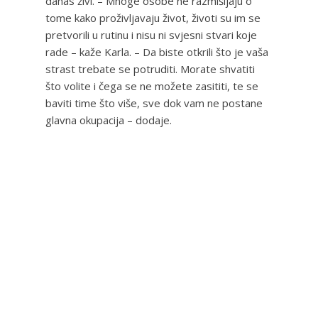
danas živi. – Mnoge osobe ne razmišljaju o
tome kako proživljavaju život, životi su im se
pretvorili u rutinu i nisu ni svjesni stvari koje
rade – kaže Karla. – Da biste otkrili što je vaša
strast trebate se potruditi. Morate shvatiti
što volite i čega se ne možete zasititi, te se
baviti time što više, sve dok vam ne postane
glavna okupacija – dodaje.