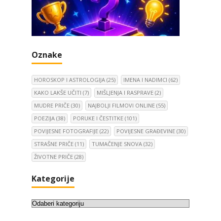
Oznake
HOROSKOP I ASTROLOGIJA
(25)
IMENA I NADIMCI
(62)
KAKO LAKŠE UČITI
(7)
MIŠLJENJA I RASPRAVE
(2)
MUDRE PRIČE
(30)
NAJBOLJI FILMOVI ONLINE
(55)
POEZIJA
(38)
PORUKE I ČESTITKE
(101)
POVIJESNE FOTOGRAFIJE
(22)
POVIJESNE GRAĐEVINE
(30)
STRAŠNE PRIČE
(11)
TUMAČENJE SNOVA
(32)
ŽIVOTNE PRIČE
(28)
Kategorije
K
a