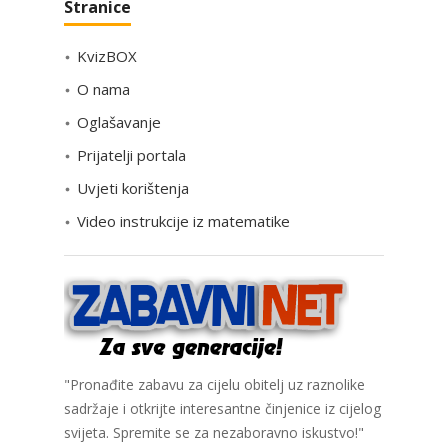
Stranice
t
e
KvizBOX
g
o
O nama
r
Oglašavanje
i
Prijatelji portala
j
e
Uvjeti korištenja
Video instrukcije iz matematike
"Pronađite zabavu za cijelu obitelj uz raznolike
sadržaje i otkrijte interesantne činjenice iz cijelog
svijeta. Spremite se za nezaboravno iskustvo!"