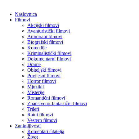
Naslovnica
Filmovi
Akcijski filmovi
Avanturistički filmovi
Animirani filmovi
Biografski filmovi
Komedije
Kriminalistički filmovi
Dokumentarni filmovi
Drame
Obiteljski filmovi
Povijesni filmovi
Horror filmovi
Mjuzikli
Misterije
Romantični filmovi
Znanstveno-fantastični filmovi
Trileri
Ratni filmovi
Vestern filmovi
Zanimljivosti
Komentari čitatelja
Život