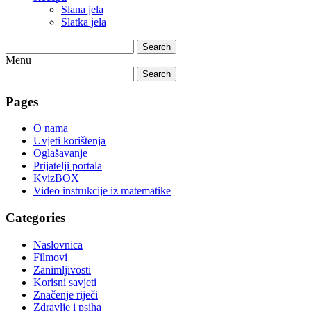
Slana jela
Slatka jela
Search
Menu
Search
Pages
O nama
Uvjeti korištenja
Oglašavanje
Prijatelji portala
KvizBOX
Video instrukcije iz matematike
Categories
Naslovnica
Filmovi
Zanimljivosti
Korisni savjeti
Značenje riječi
Zdravlje i psiha