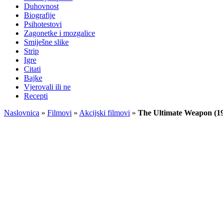
Duhovnost
Biografije
Psihotestovi
Zagonetke i mozgalice
Smiješne slike
Strip
Igre
Citati
Bajke
Vjerovali ili ne
Recepti
Naslovnica
»
Filmovi
»
Akcijski filmovi
»
The Ultimate Weapon (199