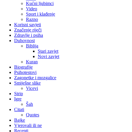
Kućni ljubimci
Video
Sport i klađenje
Razno
Korisni savjeti
Značenje riječi
Zdravlje i psiha
Duhovnost
Biblija
Stari zavjet
Novi zavjet
Kuran
Biografije
Psihotestovi
Zagonetke i mozgalice
Smiješne slike
Vicevi
Strip
Igre
Šah
Citati
Quotes
Bajke
Vjerovali ili ne
Recepti