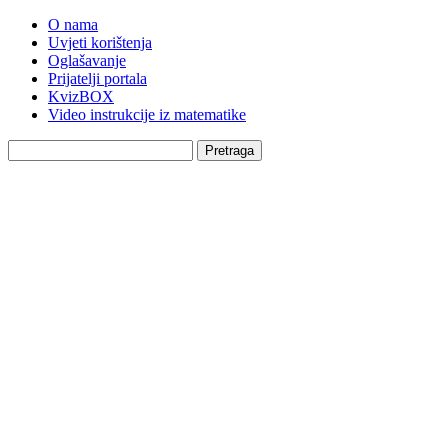
O nama
Uvjeti korištenja
Oglašavanje
Prijatelji portala
KvizBOX
Video instrukcije iz matematike
Pretraga