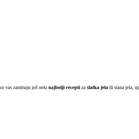
ko vas zanimaju još neki
najbolji recepti
za
slatka jela
ili slana jela, u