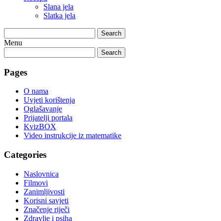
Slana jela
Slatka jela
Search
Menu
Search
Pages
O nama
Uvjeti korištenja
Oglašavanje
Prijatelji portala
KvizBOX
Video instrukcije iz matematike
Categories
Naslovnica
Filmovi
Zanimljivosti
Korisni savjeti
Značenje riječi
Zdravlje i psiha