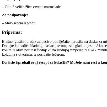
– Oko 3 velike žlice crvene marmelade
Za posipavanje:
– Malo šećera u prahu
Priprema:
Brašno, gustin i prašak za pecivo pomiješajte i prosijte na dasku za mij
Dodajte komadiće hladnog maslaca, te umijesite glatko tijesto. Ako se ti
koluta. Kolute pecite u štednjaku na srednjoj temperaturi 10-12 minu
kolutima s otvorima, te posipajte šećerom.
Da li ste isprobali ovaj recept za kolačiće? Možete nam reći u k