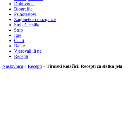
Duhovnost
Biografije
Psihotestovi
Zagonetke i mozgalice
Smiješne slike
Strip
Igre
Citati
Bajke
Vjerovali ili ne
Recepti
Naslovnica
»
Recepti
»
Tirolski kolačići: Recepti za slatka jela