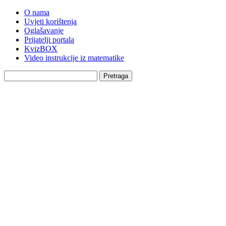
O nama
Uvjeti korištenja
Oglašavanje
Prijatelji portala
KvizBOX
Video instrukcije iz matematike
Pretraga