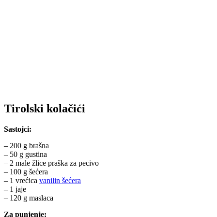
Tirolski kolačići
Sastojci:
– 200 g brašna
– 50 g gustina
– 2 male žlice praška za pecivo
– 100 g šećera
– 1 vrećica
vanilin šećera
– 1 jaje
– 120 g maslaca
Za punjenje: