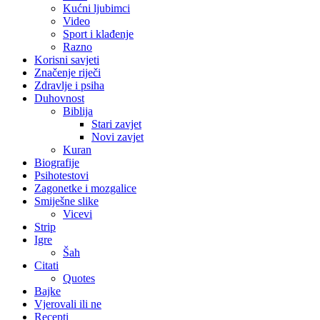
Kućni ljubimci
Video
Sport i klađenje
Razno
Korisni savjeti
Značenje riječi
Zdravlje i psiha
Duhovnost
Biblija
Stari zavjet
Novi zavjet
Kuran
Biografije
Psihotestovi
Zagonetke i mozgalice
Smiješne slike
Vicevi
Strip
Igre
Šah
Citati
Quotes
Bajke
Vjerovali ili ne
Recepti