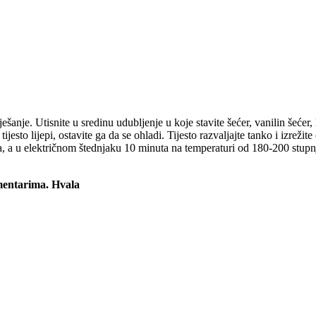
ešanje. Utisnite u sredinu udubljenje u koje stavite šećer, vanilin šećer
jesto lijepi, ostavite ga da se ohladi. Tijesto razvaljajte tanko i izreži
ta, a u električnom štednjaku 10 minuta na temperaturi od 180-200 stup
omentarima. Hvala