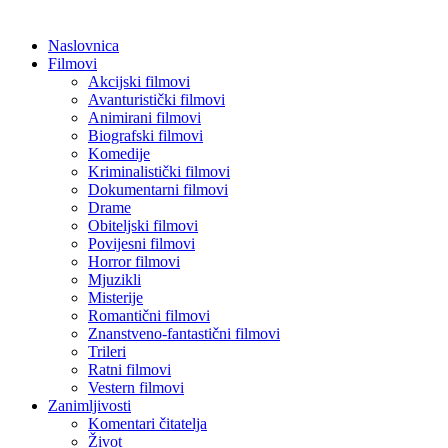
Naslovnica
Filmovi
Akcijski filmovi
Avanturistički filmovi
Animirani filmovi
Biografski filmovi
Komedije
Kriminalistički filmovi
Dokumentarni filmovi
Drame
Obiteljski filmovi
Povijesni filmovi
Horror filmovi
Mjuzikli
Misterije
Romantični filmovi
Znanstveno-fantastični filmovi
Trileri
Ratni filmovi
Vestern filmovi
Zanimljivosti
Komentari čitatelja
Život