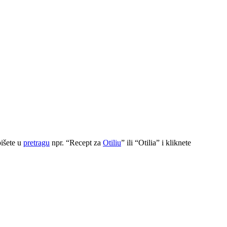
pišete u
pretragu
npr. “Recept za
Otiliu
” ili “Otilia” i kliknete