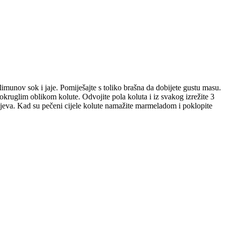
, limunov sok i jaje. Pomiješajte s toliko brašna da dobijete gustu masu.
te okruglim oblikom kolute. Odvojite pola koluta i iz svakog izrežite 3
njeva. Kad su pečeni cijele kolute namažite marmeladom i poklopite