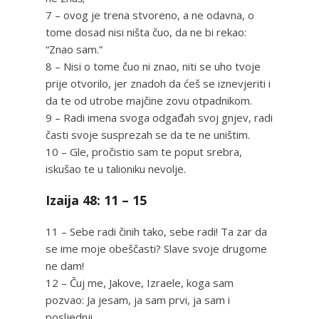
7 – ovog je trena stvoreno, a ne odavna, o
tome dosad nisi ništa čuo, da ne bi rekao:
“Znao sam.”
8 – Nisi o tome čuo ni znao, niti se uho tvoje
prije otvorilo, jer znadoh da ćeš se iznevjeriti i
da te od utrobe majčine zovu otpadnikom.
9 – Radi imena svoga odgađah svoj gnjev, radi
časti svoje susprezah se da te ne uništim.
10 – Gle, pročistio sam te poput srebra,
iskušao te u talioniku nevolje.
Izaija 48: 11 – 15
11 – Sebe radi činih tako, sebe radi! Ta zar da
se ime moje obeščasti? Slave svoje drugome
ne dam!
12 – Čuj me, Jakove, Izraele, koga sam
pozvao: Ja jesam, ja sam prvi, ja sam i
posljednji.