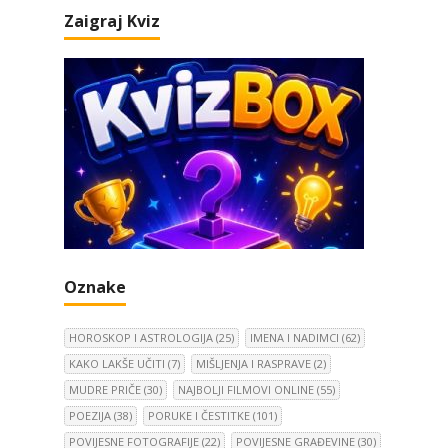
Zaigraj Kviz
Oznake
HOROSKOP I ASTROLOGIJA
(25)
IMENA I NADIMCI
(62)
KAKO LAKŠE UČITI
(7)
MIŠLJENJA I RASPRAVE
(2)
MUDRE PRIČE
(30)
NAJBOLJI FILMOVI ONLINE
(55)
POEZIJA
(38)
PORUKE I ČESTITKE
(101)
POVIJESNE FOTOGRAFIJE
(22)
POVIJESNE GRAĐEVINE
(30)