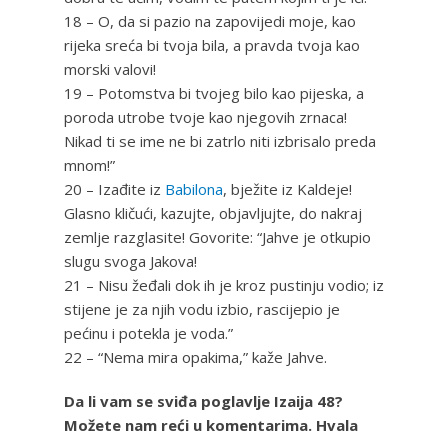
18 – O, da si pazio na zapovijedi moje, kao
rijeka sreća bi tvoja bila, a pravda tvoja kao
morski valovi!
19 – Potomstva bi tvojeg bilo kao pijeska, a
poroda utrobe tvoje kao njegovih zrnaca!
Nikad ti se ime ne bi zatrlo niti izbrisalo preda
mnom!”
20 – Izađite iz
Babilona
, bježite iz Kaldeje!
Glasno kličući, kazujte, objavljujte, do nakraj
zemlje razglasite! Govorite: “Jahve je otkupio
slugu svoga Jakova!
21 – Nisu žeđali dok ih je kroz pustinju vodio; iz
stijene je za njih vodu izbio, rascijepio je
pećinu i potekla je voda.”
22 – “Nema mira opakima,” kaže Jahve.
Da li vam se sviđa poglavlje Izaija 48?
Možete nam reći u komentarima. Hvala