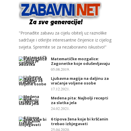
"Pronađite zabavu za cijelu obitelj uz raznolike
sadržaje i otkrijte interesantne činjenice iz cijelog
svijeta. Spremite se za nezaboravno iskustvo!"
Matematičke mozgalice:
Zagonetke koje oduševljavaju
05.08.2019.
Ljubavna magija na daljinu za
vraćanje voljene osobe
17.12.2021.
Medena pita: Najbolji recepti
za slatka jela
24.02.2021.
6 tipova žena koje bi kršćanin
trebao izbjegavati
25.04.2020.