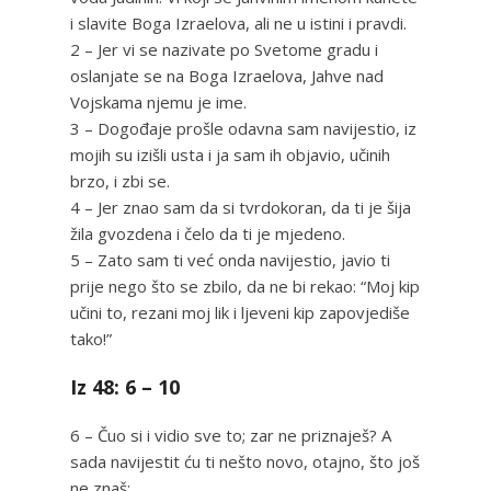
i slavite Boga Izraelova, ali ne u istini i pravdi.
2 – Jer vi se nazivate po Svetome gradu i
oslanjate se na Boga Izraelova, Jahve nad
Vojskama njemu je ime.
3 – Dogođaje prošle odavna sam navijestio, iz
mojih su izišli usta i ja sam ih objavio, učinih
brzo, i zbi se.
4 – Jer znao sam da si tvrdokoran, da ti je šija
žila gvozdena i čelo da ti je mjedeno.
5 – Zato sam ti već onda navijestio, javio ti
prije nego što se zbilo, da ne bi rekao: “Moj kip
učini to, rezani moj lik i ljeveni kip zapovjediše
tako!”
Iz 48: 6 – 10
6 – Čuo si i vidio sve to; zar ne priznaješ? A
sada navijestit ću ti nešto novo, otajno, što još
ne znaš;