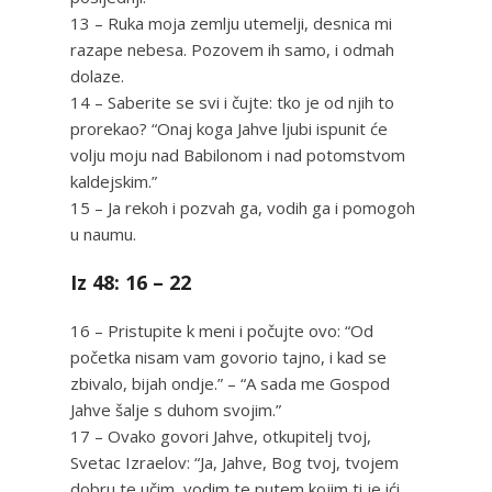
13 – Ruka moja zemlju utemelji, desnica mi
razape nebesa. Pozovem ih samo, i odmah
dolaze.
14 – Saberite se svi i čujte: tko je od njih to
prorekao? “Onaj koga Jahve ljubi ispunit će
volju moju nad Babilonom i nad potomstvom
kaldejskim.”
15 – Ja rekoh i pozvah ga, vodih ga i pomogoh
u naumu.
Iz 48: 16 – 22
16 – Pristupite k meni i počujte ovo: “Od
početka nisam vam govorio tajno, i kad se
zbivalo, bijah ondje.” – “A sada me Gospod
Jahve šalje s duhom svojim.”
17 – Ovako govori Jahve, otkupitelj tvoj,
Svetac Izraelov: “Ja, Jahve, Bog tvoj, tvojem
dobru te učim, vodim te putem kojim ti je ići.