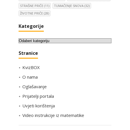
STRAŠNE PRIČE
(11)
TUMAČENJE SNOVA
(32)
ŽIVOTNE PRIČE
(28)
Kategorije
K
a
Stranice
t
e
KvizBOX
g
o
O nama
r
Oglašavanje
i
Prijatelji portala
j
e
Uvjeti korištenja
Video instrukcije iz matematike