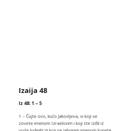
Izaija 48
Iz 48: 1 – 5
1 – Čujte ovo, kućo Jakovljeva, vi koji se
zovete imenom Izraelovim i koji ste izišli iz
voda Judinih! Vi koji se Jahvinim imenom kunete