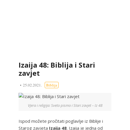
Izaija 48: Biblija i Stari
zavjet
25.02.2021.
Biblija
Vjera i religija: Sveto pismo i Stari zavjet – Iz 48
Ispod možete pročitati poglavlje iz Biblije i
Starog zavjeta
Izaija 48
. Izaija je jedna od