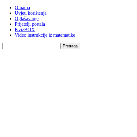
O nama
Uvjeti korištenja
Oglašavanje
Prijatelji portala
KvizBOX
Video instrukcije iz matematike
Pretraga