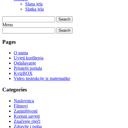
Slana jela
Slatka jela
Search
Menu
Search
Pages
O nama
Uvjeti korištenja
Oglašavanje
Prijatelji portala
KvizBOX
Video instrukcije iz matematike
Categories
Naslovnica
Filmovi
Zanimljivosti
Korisni savjeti
Značenje riječi
Zdravlje i psiha