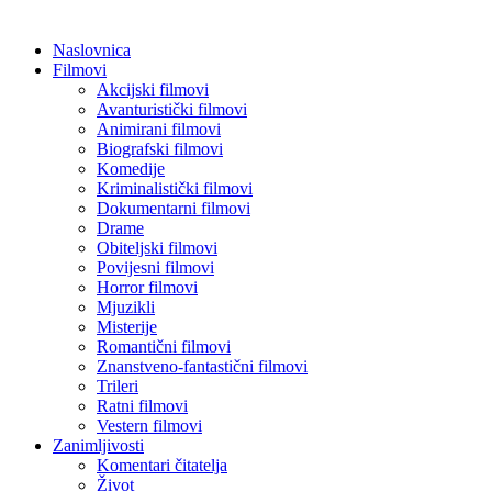
Naslovnica
Filmovi
Akcijski filmovi
Avanturistički filmovi
Animirani filmovi
Biografski filmovi
Komedije
Kriminalistički filmovi
Dokumentarni filmovi
Drame
Obiteljski filmovi
Povijesni filmovi
Horror filmovi
Mjuzikli
Misterije
Romantični filmovi
Znanstveno-fantastični filmovi
Trileri
Ratni filmovi
Vestern filmovi
Zanimljivosti
Komentari čitatelja
Život