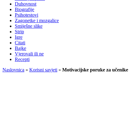
Duhovnost
Biografije
Psihotestovi
Zagonetke i mozgalice
Smiješne slike
Strip
Igre
Citati
Bajke
Vjerovali ili ne
Recepti
Naslovnica
»
Korisni savjeti
»
Motivacijske poruke za učenike