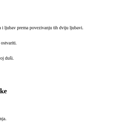
 i ljubav prema povezivanju tih dviju ljubavi.
ostvariti.
oj duši.
ike
nja.