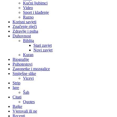
Kućni ljubimci
Video
Sport i klađenje
Razno
Korisni savjeti
Značenje riječi
Zdravlje i psiha
Duhovnost
Biblija
Stari zavjet
Novi zavjet
Kuran
Biografije
Psihotestovi
Zagonetke i mozgalice
Smiješne slike
Vicevi
Strip
Igre
Šah
Citati
Quotes
Bajke
Vjerovali ili ne
Recepti