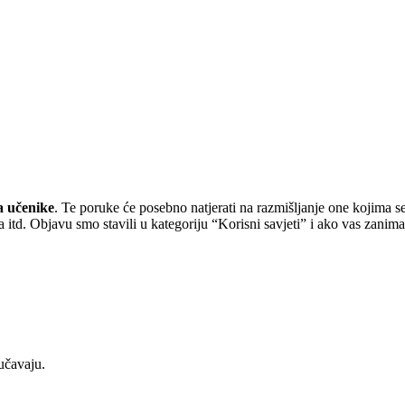
a učenike
. Te poruke će posebno natjerati na razmišljanje one kojima 
a itd. Objavu smo stavili u kategoriju “Korisni savjeti” i ako vas zanim
učavaju.