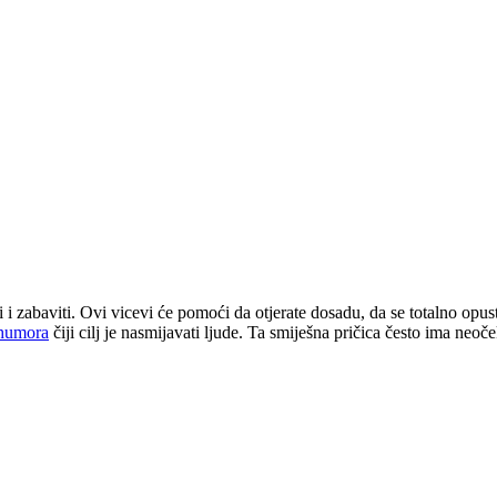
i i zabaviti. Ovi vicevi će pomoći da otjerate dosadu, da se totalno opu
humora
čiji cilj je nasmijavati ljude. Ta smiješna pričica često ima neo