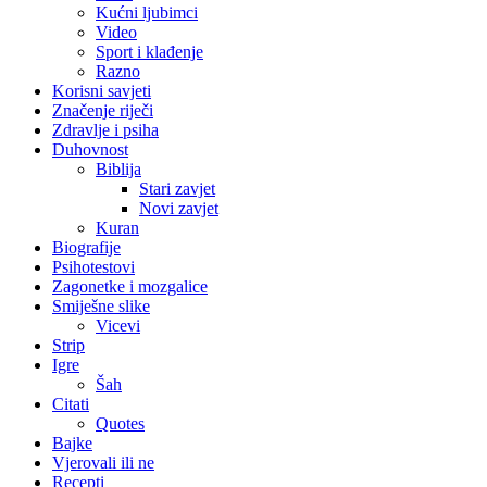
Kućni ljubimci
Video
Sport i klađenje
Razno
Korisni savjeti
Značenje riječi
Zdravlje i psiha
Duhovnost
Biblija
Stari zavjet
Novi zavjet
Kuran
Biografije
Psihotestovi
Zagonetke i mozgalice
Smiješne slike
Vicevi
Strip
Igre
Šah
Citati
Quotes
Bajke
Vjerovali ili ne
Recepti