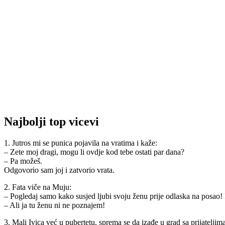
Najbolji top vicevi
1. Jutros mi se punica pojavila na vratima i kaže:
– Zete moj dragi, mogu li ovdje kod tebe ostati par dana?
– Pa možeš.
Odgovorio sam joj i zatvorio vrata.
2. Fata viče na Muju:
– Pogledaj samo kako susjed ljubi svoju ženu prije odlaska na posao! I 
– Ali ja tu ženu ni ne poznajem!
3. Mali Ivica već u pubertetu, sprema se da izađe u grad sa prijateljima