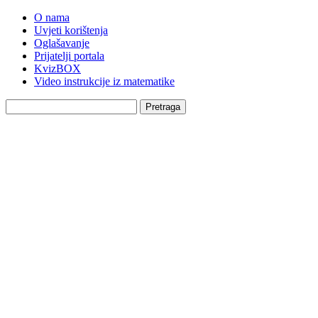
O nama
Uvjeti korištenja
Oglašavanje
Prijatelji portala
KvizBOX
Video instrukcije iz matematike
Pretraga