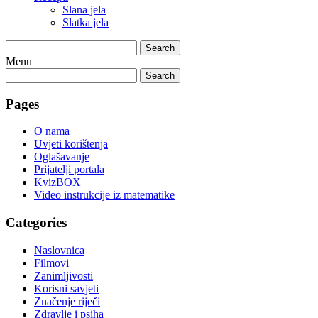
Slana jela
Slatka jela
Search
Menu
Search
Pages
O nama
Uvjeti korištenja
Oglašavanje
Prijatelji portala
KvizBOX
Video instrukcije iz matematike
Categories
Naslovnica
Filmovi
Zanimljivosti
Korisni savjeti
Značenje riječi
Zdravlje i psiha