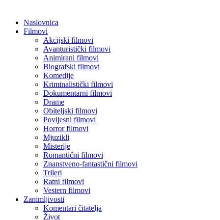
Naslovnica
Filmovi
Akcijski filmovi
Avanturistički filmovi
Animirani filmovi
Biografski filmovi
Komedije
Kriminalistički filmovi
Dokumentarni filmovi
Drame
Obiteljski filmovi
Povijesni filmovi
Horror filmovi
Mjuzikli
Misterije
Romantični filmovi
Znanstveno-fantastični filmovi
Trileri
Ratni filmovi
Vestern filmovi
Zanimljivosti
Komentari čitatelja
Život