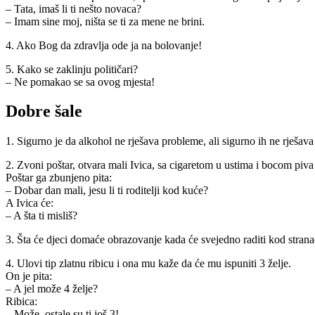
– Tata, imaš li ti nešto novaca?
– Imam sine moj, ništa se ti za mene ne brini.
4. Ako Bog da zdravlja ode ja na bolovanje!
5. Kako se zaklinju političari?
– Ne pomakao se sa ovog mjesta!
Dobre šale
1. Sigurno je da alkohol ne rješava probleme, ali sigurno ih ne rješava
2. Zvoni poštar, otvara mali Ivica, sa cigaretom u ustima i bocom piva 
Poštar ga zbunjeno pita:
– Dobar dan mali, jesu li ti roditelji kod kuće?
A Ivica će:
– A šta ti misliš?
3. Šta će djeci domaće obrazovanje kada će svejedno raditi kod strana
4. Ulovi tip zlatnu ribicu i ona mu kaže da će mu ispuniti 3 želje.
On je pita:
– A jel može 4 želje?
Ribica:
– Može, ostale su ti još 3!