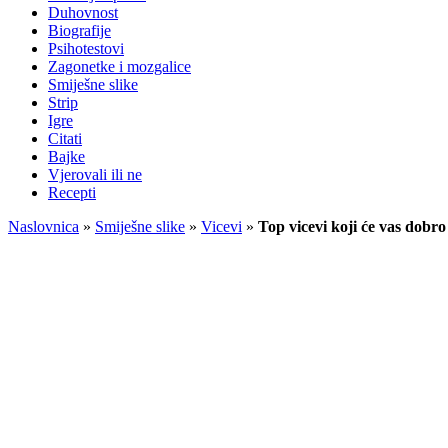
Duhovnost
Biografije
Psihotestovi
Zagonetke i mozgalice
Smiješne slike
Strip
Igre
Citati
Bajke
Vjerovali ili ne
Recepti
Naslovnica
»
Smiješne slike
»
Vicevi
»
Top vicevi koji će vas dobro