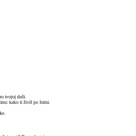
o tvojoj duši.
u: kako ti živiš po Istini.
ake.