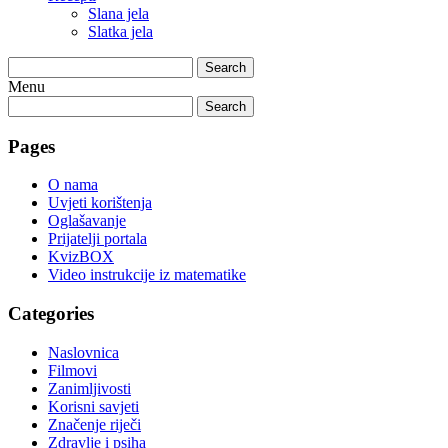
Slana jela
Slatka jela
Search
Menu
Search
Pages
O nama
Uvjeti korištenja
Oglašavanje
Prijatelji portala
KvizBOX
Video instrukcije iz matematike
Categories
Naslovnica
Filmovi
Zanimljivosti
Korisni savjeti
Značenje riječi
Zdravlje i psiha