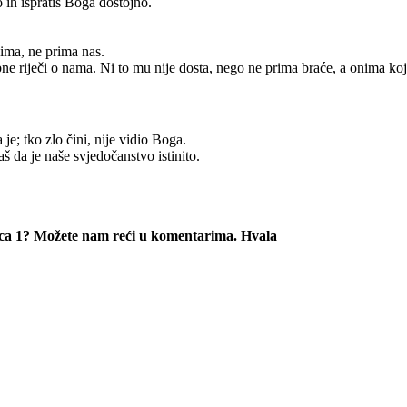
 ih ispratiš Boga dostojno.
jima, ne prima nas.
 riječi o nama. Ni to mu nije dosta, nego ne prima braće, a onima koji bi
je; tko zlo čini, nije vidio Boga.
š da je naše svjedočanstvo istinito.
anica 1? Možete nam reći u komentarima. Hvala