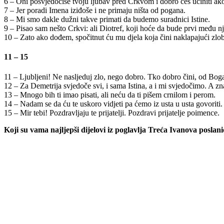
6 – Oni posvjedočiše tvoju ljubav pred Crkvom i dobro ćeš učiniti ako
7 – Jer poradi Imena iziđoše i ne primaju ništa od pogana.
8 – Mi smo dakle dužni takve primati da budemo suradnici Istine.
9 – Pisao sam nešto Crkvi: ali Diotref, koji hoće da bude prvi među n
10 – Zato ako dođem, spočitnut ću mu djela koja čini naklapajući zlobne
11 – 15
11 – Ljubljeni! Ne nasljeduj zlo, nego dobro. Tko dobro čini, od Boga 
12 – Za Demetrija svjedoče svi, i sama Istina, a i mi svjedočimo. A zna
13 – Mnogo bih ti imao pisati, ali neću da ti pišem crnilom i perom.
14 – Nadam se da ću te uskoro vidjeti pa ćemo iz usta u usta govoriti.
15 – Mir tebi! Pozdravljaju te prijatelji. Pozdravi prijatelje poimence.
Koji su vama najljepši dijelovi iz poglavlja Treća Ivanova posl