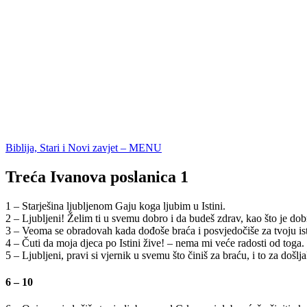
Biblija, Stari i Novi zavjet – MENU
Treća Ivanova poslanica 1
1 – Starješina ljubljenom Gaju koga ljubim u Istini.
2 – Ljubljeni! Želim ti u svemu dobro i da budeš zdrav, kao što je dobr
3 – Veoma se obradovah kada dođoše braća i posvjedočiše za tvoju istin
4 – Čuti da moja djeca po Istini žive! – nema mi veće radosti od toga.
5 – Ljubljeni, pravi si vjernik u svemu što činiš za braću, i to za došlj
6 – 10