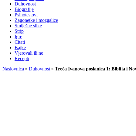
Duhovnost
Biografije
Psihotestovi
Zagonetke i mozgalice
Smiješne slike
Strip
Igre
Citati
Bajke
Vjerovali ili ne
Recepti
Naslovnica
»
Duhovnost
»
Treća Ivanova poslanica 1: Biblija i Nov