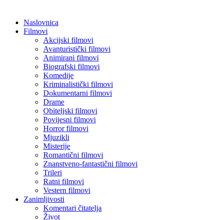
Naslovnica
Filmovi
Akcijski filmovi
Avanturistički filmovi
Animirani filmovi
Biografski filmovi
Komedije
Kriminalistički filmovi
Dokumentarni filmovi
Drame
Obiteljski filmovi
Povijesni filmovi
Horror filmovi
Mjuzikli
Misterije
Romantični filmovi
Znanstveno-fantastični filmovi
Trileri
Ratni filmovi
Vestern filmovi
Zanimljivosti
Komentari čitatelja
Život