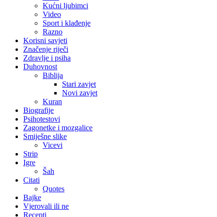
Kućni ljubimci
Video
Sport i klađenje
Razno
Korisni savjeti
Značenje riječi
Zdravlje i psiha
Duhovnost
Biblija
Stari zavjet
Novi zavjet
Kuran
Biografije
Psihotestovi
Zagonetke i mozgalice
Smiješne slike
Vicevi
Strip
Igre
Šah
Citati
Quotes
Bajke
Vjerovali ili ne
Recepti