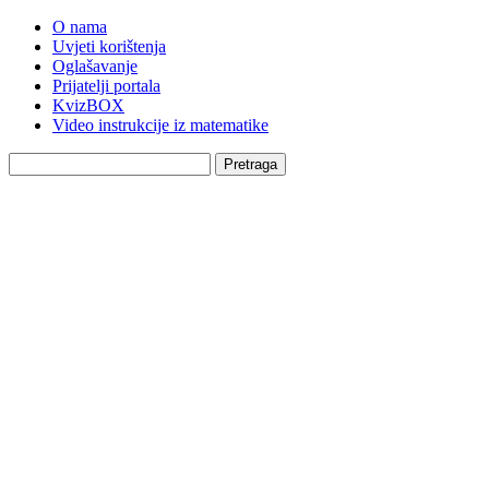
O nama
Uvjeti korištenja
Oglašavanje
Prijatelji portala
KvizBOX
Video instrukcije iz matematike
Pretraga