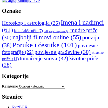
Oznake
Imena i nadimci
Horoskop i astrologija
(25)
(62)
mudre priče
kako lakše učiti
(7)
mišljenja i rasprave
(2)
najbolji filmovi online
(55)
poezija
(30)
Poruke i čestitke
(101)
(38)
povijesne
povijesne građevine
(30)
fotografije
(22)
strašne
tumačenje snova
(32)
životne priče
priče
(11)
(28)
Kategorije
Kategorije
Stranice
KvizBOX