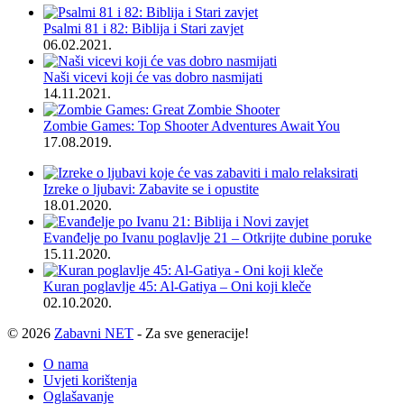
Psalmi 81 i 82: Biblija i Stari zavjet
06.02.2021.
Naši vicevi koji će vas dobro nasmijati
14.11.2021.
Zombie Games: Top Shooter Adventures Await You
17.08.2019.
Izreke o ljubavi: Zabavite se i opustite
18.01.2020.
Evanđelje po Ivanu poglavlje 21 – Otkrijte dubine poruke
15.11.2020.
Kuran poglavlje 45: Al-Gatiya – Oni koji kleče
02.10.2020.
© 2026
Zabavni NET
- Za sve generacije!
O nama
Uvjeti korištenja
Oglašavanje