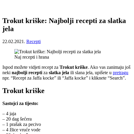
Trokut kriške: Najbolji recepti za slatka
jela
22.02.2021.
Recepti
Naj recepti i hrana
Ispod možete vidjeti recept za
Trokut kriške
. Ako vas zanimaju još
neki
najbolji recepti
za
slatka jela
ili slana jela, upišete u
pretragu
npr. “Recept za Jaffa kocke” ili “Jaffa kocke” i kliknete “Search”.
Trokut kriške
Sastojci za tijesto:
– 4 jaja
– 20 dag šećera
– 1 prašak za pecivo
– 4 žlice vruće vode