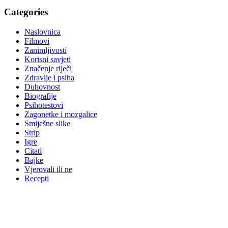
Categories
Naslovnica
Filmovi
Zanimljivosti
Korisni savjeti
Značenje riječi
Zdravlje i psiha
Duhovnost
Biografije
Psihotestovi
Zagonetke i mozgalice
Smiješne slike
Strip
Igre
Citati
Bajke
Vjerovali ili ne
Recepti