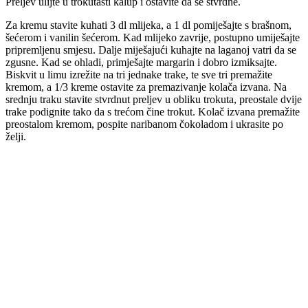
Preljev ulijte u trokutasti kalup i ostavite da se stvrdne.
Za kremu stavite kuhati 3 dl mlijeka, a 1 dl pomiješajte s brašnom,
šećerom i vanilin šećerom. Kad mlijeko zavrije, postupno umiješajte
pripremljenu smjesu. Dalje miješajući kuhajte na laganoj vatri da se
zgusne. Kad se ohladi, primješajte margarin i dobro izmiksajte.
Biskvit u limu izrežite na tri jednake trake, te sve tri premažite
kremom, a 1/3 kreme ostavite za premazivanje kolača izvana. Na
srednju traku stavite stvrdnut preljev u obliku trokuta, preostale dvije
trake podignite tako da s trećom čine trokut. Kolač izvana premažite
preostalom kremom, pospite naribanom čokoladom i ukrasite po
želji.