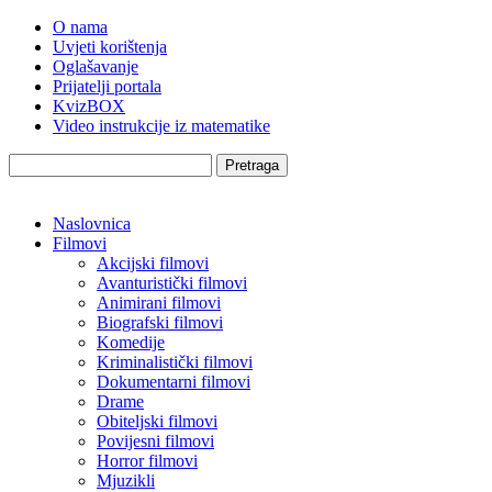
O nama
Uvjeti korištenja
Oglašavanje
Prijatelji portala
KvizBOX
Video instrukcije iz matematike
Pretraga
Naslovnica
Filmovi
Akcijski filmovi
Avanturistički filmovi
Animirani filmovi
Biografski filmovi
Komedije
Kriminalistički filmovi
Dokumentarni filmovi
Drame
Obiteljski filmovi
Povijesni filmovi
Horror filmovi
Mjuzikli