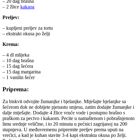
– 20 dag brašna
– 2 žlice
kakaoa
Preljev:
– kupljeni preljev za tortu
– ekstrakt okusa po želji
Krema:
– 4 dl mlijeka
– 10 dag brašna
– 15 dag šećera
– 15 dag margarina
– 1 vanilin šećer
Priprema:
Za biskvit odvojite žumanjke i bjelanjke. Miješajte bjelanjke sa
šećerom dok ne dobijete pjenastu smjesu, zatim dodajte žumanjke i
dalje miješajte. Dodajte 4 žlice vruće vode i postupno brašno s
praškom za pecivo i kakaom. Pecite u namaštenom i pobrašnjenom
limu srednje veličine, i to 20 minuta u pećnici zagrijanoj na 200
stupnjeva. U međuvremenu pripremite preljev prema uputi na
vrećici, a kad je kuhan stavite 3-4 kapi ekstrakta okusa po želji.