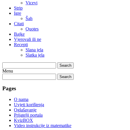
Vicevi
Strip
Igre
Šah
Citati
Quotes
Bajke
Vjerovali ili ne
Recepti
Slana jela
Slatka jela
Search
Menu
Search
Pages
O nama
Uvjeti korištenja
Oglašavanje
Prijatelji portala
KvizBOX
Video instrukcije iz matematike