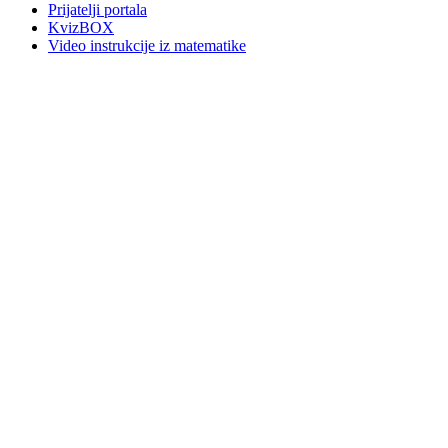
Prijatelji portala
KvizBOX
Video instrukcije iz matematike