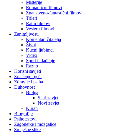
Misterije
Romantični filmovi
Znanstveno-fantastični filmovi
Trileri
Ratni filmovi
Vestern filmovi
Zanimljivosti
Komentari čitatelja
Život
Kućni ljubimci
Video
Sport i klađenje
Razno
Korisni savjeti
Značenje riječi
Zdravlje i psiha
Duhovnost
Biblija
Stari zavjet
Novi zavjet
Kuran
Biografije
Psihotestovi
Zagonetke i mozgalice
Smiješne slike