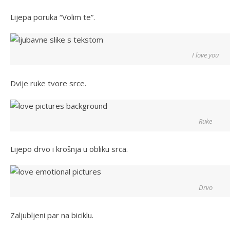
Lijepa poruka “Volim te”.
I love you
Dvije ruke tvore srce.
Ruke
Lijepo drvo i krošnja u obliku srca.
Drvo
Zaljubljeni par na biciklu.