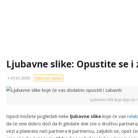
Ljubavne slike: Opustite se i 
03.01.2020.
Zdravlje i psiha
Ljubavne slike koje daju na 
Ispod možete pogledati neke
ljubavne slike
koje će vas
relak
da će one dobro doći da ih gledate dok ste u društvu partnera,
vezi a planirate naći partnera ili partnericu, zaljubiti se, opet ć