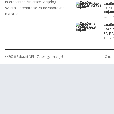
interesantne činjenice iz cijelog
Značen
svijeta. Spremite se za nezaboravno
Psiha:
poja
iskustvo!"
26.06.
Značen
Korela
taj p
11.07.
© 2026
Zabavni NET
- Za sve generacije!
O na