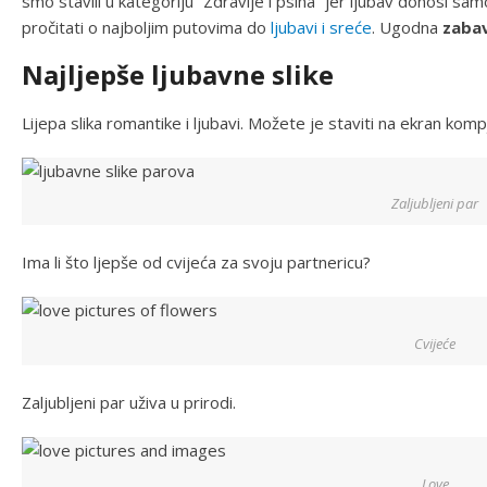
smo stavili u kategoriju “Zdravlje i psiha” jer ljubav donosi s
pročitati o najboljim putovima do
ljubavi i sreće
. Ugodna
zaba
Najljepše ljubavne slike
Lijepa slika romantike i ljubavi. Možete je staviti na ekran kompj
Zaljubljeni par
Ima li što ljepše od cvijeća za svoju partnericu?
Cvijeće
Zaljubljeni par uživa u prirodi.
Love