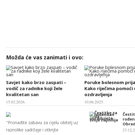
Možda će vas zanimati i ovo:
Savjet kako brzo zaspati –
Poruke bolesnom prija
vodič za radnike koji žele
Kako riječima pomoći 
kvalitetan san
ozdravljenja
15.02.2026.
10.06.2025.
Česti
rođen
"Pronađite zabavu za cijelu obitelj uz
Obradu
raznolike sadržaje i otkrijte
23.12.