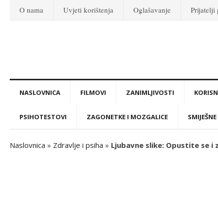
O nama
Uvjeti korištenja
Oglašavanje
Prijatelji
NASLOVNICA
FILMOVI
ZANIMLJIVOSTI
KORISNI
PSIHOTESTOVI
ZAGONETKE I MOZGALICE
SMIJEŠNE 
Naslovnica
»
Zdravlje i psiha
»
Ljubavne slike: Opustite se i 