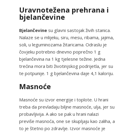
Uravnotežena prehrana i
bjelančevine
Bjelančevine
su glavni sastojak živih stanica.
Nalaze se u mlijeku, siru, mesu, ribama, jajima,
soli, u leguminozama žitaricama. Odraslu je
čovjeku potrebno dnevno poprečno 1 g
bjelančevina na 1 kg tjelesne težine. Jedna
trećina mora biti životinjskog podrijetla, jer su
te potpunije. 1 g bjelančevina daje 4,1 kaloriju.
Masnoće
Masnoće su izvor energije i toplote. U hrani
treba da prevladaju biljne masnoće, ulja, jer su
probavljivija. A ako se pak u hrani nalazi
previše masnoća, one se skupljaju kao zaliha, a
to je štetno po zdravlje. Izvor masnoće je