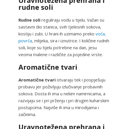
Uravnotežena prehrana i
rudne soli
Rudne soli
reguliraju vodu u tijelu. Važan su
sastavni dio stanica, svih tjelesnih sokova,
kostiju i zubi. U hrani ih uzimamo preko
voća,
povrća
, mlijeka, sira i iznutrice. I količine rudnih
soli, koje su tijelu potrebne na dan, jesu
veoma malene i različite za pojedine vrste.
Aromatične tvari
Aromatične tvari
otvaraju tek i pospješuju
probavu jer poživljuju izlučivanje probavnih
sokova. Dosta ih ima u nekim namirnicama, a
razvijaju se i pri prženju i pri drugim kuharskim
postupcima. Najviše ih ima u mirodijama i
začinima.
Uravnotežena prehrana i