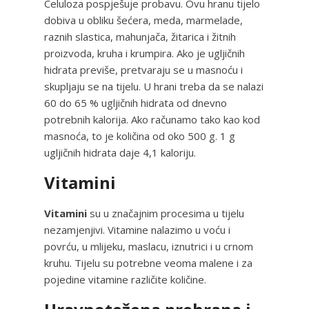
Celuloza pospješuje probavu. Ovu hranu tijelo
dobiva u obliku šećera, meda, marmelade,
raznih slastica, mahunjača, žitarica i žitnih
proizvoda, kruha i krumpira. Ako je ugljičnih
hidrata previše, pretvaraju se u masnoću i
skupljaju se na tijelu. U hrani treba da se nalazi
60 do 65 % ugljičnih hidrata od dnevno
potrebnih kalorija. Ako računamo tako kao kod
masnoća, to je količina od oko 500 g. 1 g
ugljičnih hidrata daje 4,1 kaloriju.
Vitamini
Vitamini
su u značajnim procesima u tijelu
nezamjenjivi. Vitamine nalazimo u voću i
povrću, u mlijeku, maslacu, iznutrici i u crnom
kruhu. Tijelu su potrebne veoma malene i za
pojedine vitamine različite količine.