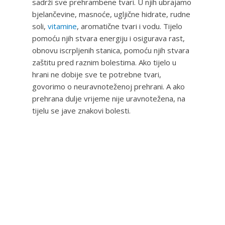
sadrži sve prehrambene tvari. U njih ubrajamo
bjelančevine, masnoće, ugljične hidrate, rudne
soli,
vitamine
, aromatične tvari i vodu. Tijelo
pomoću njih stvara energiju i osigurava rast,
obnovu iscrpljenih stanica, pomoću njih stvara
zaštitu pred raznim bolestima. Ako tijelo u
hrani ne dobije sve te potrebne tvari,
govorimo o neuravnoteženoj prehrani. A ako
prehrana dulje vrijeme nije uravnotežena, na
tijelu se jave znakovi bolesti.