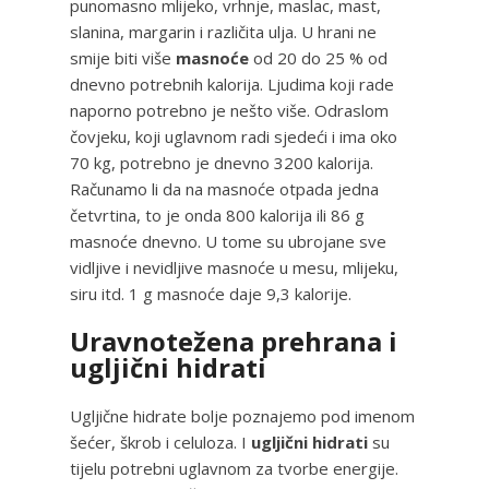
punomasno mlijeko, vrhnje, maslac, mast,
slanina, margarin i različita ulja. U hrani ne
smije biti više
masnoće
od 20 do 25 % od
dnevno potrebnih kalorija. Ljudima koji rade
naporno potrebno je nešto više. Odraslom
čovjeku, koji uglavnom radi sjedeći i ima oko
70 kg, potrebno je dnevno 3200 kalorija.
Računamo li da na masnoće otpada jedna
četvrtina, to je onda 800 kalorija ili 86 g
masnoće dnevno. U tome su ubrojane sve
vidljive i nevidljive masnoće u mesu, mlijeku,
siru itd. 1 g masnoće daje 9,3 kalorije.
Uravnotežena prehrana i
ugljični hidrati
Ugljične hidrate bolje poznajemo pod imenom
šećer, škrob i celuloza. I
ugljični hidrati
su
tijelu potrebni uglavnom za tvorbe energije.