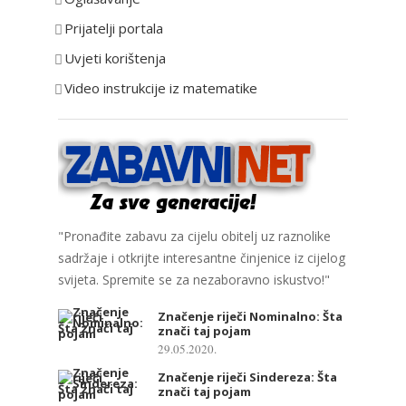
i
Prijatelji portala
j
e
Uvjeti korištenja
Video instrukcije iz matematike
"Pronađite zabavu za cijelu obitelj uz raznolike
sadržaje i otkrijte interesantne činjenice iz cijelog
svijeta. Spremite se za nezaboravno iskustvo!"
Značenje riječi Nominalno: Šta
znači taj pojam
29.05.2020.
Značenje riječi Sindereza: Šta
znači taj pojam