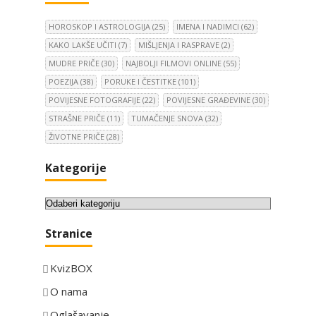
HOROSKOP I ASTROLOGIJA
(25)
IMENA I NADIMCI
(62)
KAKO LAKŠE UČITI
(7)
MIŠLJENJA I RASPRAVE
(2)
MUDRE PRIČE
(30)
NAJBOLJI FILMOVI ONLINE
(55)
POEZIJA
(38)
PORUKE I ČESTITKE
(101)
POVIJESNE FOTOGRAFIJE
(22)
POVIJESNE GRAĐEVINE
(30)
STRAŠNE PRIČE
(11)
TUMAČENJE SNOVA
(32)
ŽIVOTNE PRIČE
(28)
Kategorije
K
a
Stranice
t
e
KvizBOX
g
o
O nama
r
Oglašavanje