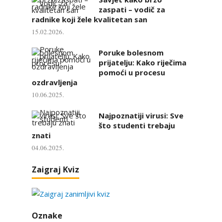
zaspati – vodič za
radnike koji žele kvalitetan san
15.02.2026.
Poruke bolesnom
prijatelju: Kako riječima
pomoći u procesu
ozdravljenja
10.06.2025.
Najpoznatiji virusi: Sve
što studenti trebaju
znati
04.06.2025.
Zaigraj Kviz
Oznake