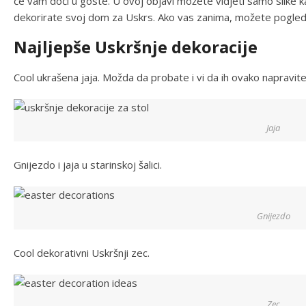
će vam doći u goste. U ovoj objavi možete vidjeti samo slike kao
dekorirate svoj dom za Uskrs. Ako vas zanima, možete pogled
Najljepše Uskršnje dekoracije
Cool ukrašena jaja. Možda da probate i vi da ih ovako napravite
Jaja
Gnijezdo i jaja u starinskoj šalici.
Gnijezdo
Cool dekorativni Uskršnji zec.
Zec