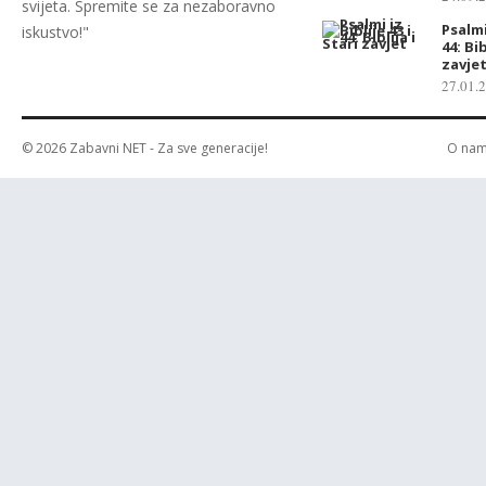
svijeta. Spremite se za nezaboravno
Psalmi 
iskustvo!"
44: Bib
zavje
27.01.
© 2026
Zabavni NET
- Za sve generacije!
O na