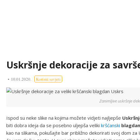
Uskršnje dekoracije za savrš
10.01.2020.
Korisni savjeti
Zanimljive uskršnje dek
Ispod su neke slike na kojima možete vidjeti najljepše
Uskršnj
biti dobra ideja da se posebno uljepša veliki
kršćanski
blagdan
kao na slikama, pokušajte bar približno dekorirati svoj dom za Usk