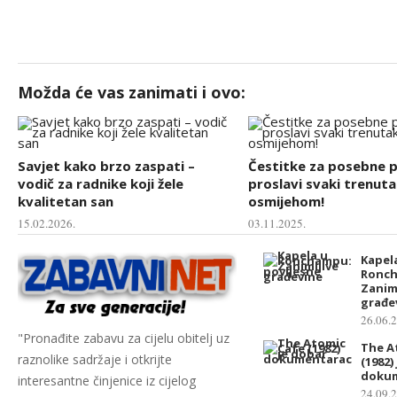
Možda će vas zanimati i ovo:
Savjet kako brzo zaspati –
Čestitke za posebne pr
vodič za radnike koji žele
proslavi svaki trenuta
kvalitetan san
osmijehom!
15.02.2026.
03.11.2025.
Kapel
Ronc
Zanim
građe
26.06.
"Pronađite zabavu za cijelu obitelj uz
The A
raznolike sadržaje i otkrijte
(1982)
doku
interesantne činjenice iz cijelog
24.09.