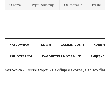
O nama
Uvjeti korištenja
Oglašavanje
Prijatelji
NASLOVNICA
FILMOVI
ZANIMLJIVOSTI
KORISNI
PSIHOTESTOVI
ZAGONETKE I MOZGALICE
SMIJEŠNE 
Naslovnica
»
Korisni savjeti
»
Uskršnje dekoracije za savrše