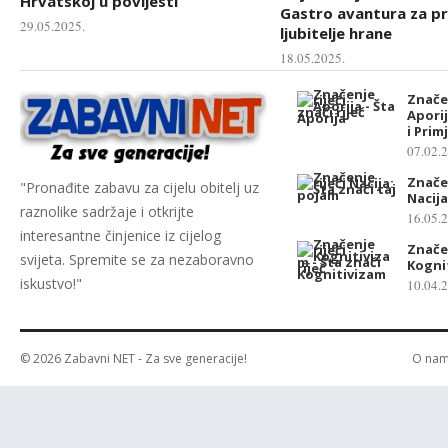
Hrvatskoj u povijesti
Gastro avantura za p
29.05.2025.
ljubitelje hrane
18.05.2025.
Značen
Aporij
i Prim
07.02.
Značen
"Pronađite zabavu za cijelu obitelj uz
Nacija
raznolike sadržaje i otkrijte
16.05.
interesantne činjenice iz cijelog
Značen
svijeta. Spremite se za nezaboravno
Kogni
iskustvo!"
10.04.
© 2026
Zabavni NET
- Za sve generacije!
O na