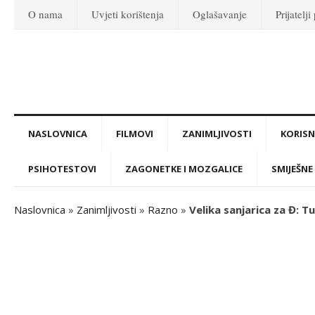
O nama
Uvjeti korištenja
Oglašavanje
Prijatelji
NASLOVNICA
FILMOVI
ZANIMLJIVOSTI
KORISNI
PSIHOTESTOVI
ZAGONETKE I MOZGALICE
SMIJEŠNE 
Naslovnica
»
Zanimljivosti
»
Razno
»
Velika sanjarica za Đ: 