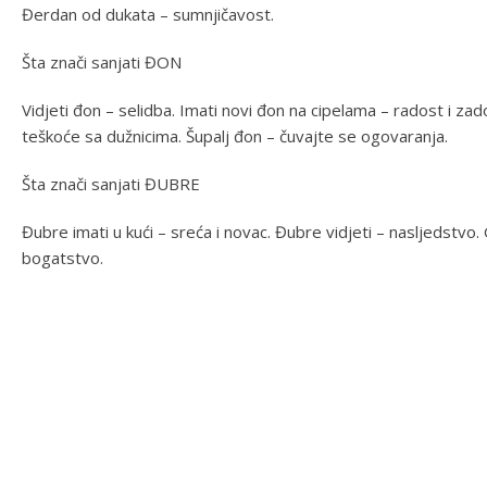
Đerdan od dukata – sumnjičavost.
Šta znači sanjati ĐON
Vidjeti đon – selidba. Imati novi đon na cipelama – radost i zado
teškoće sa dužnicima. Šupalj đon – čuvajte se ogovaranja.
Šta znači sanjati ĐUBRE
Đubre imati u kući – sreća i novac. Đubre vidjeti – nasljedstvo. Ga
bogatstvo.