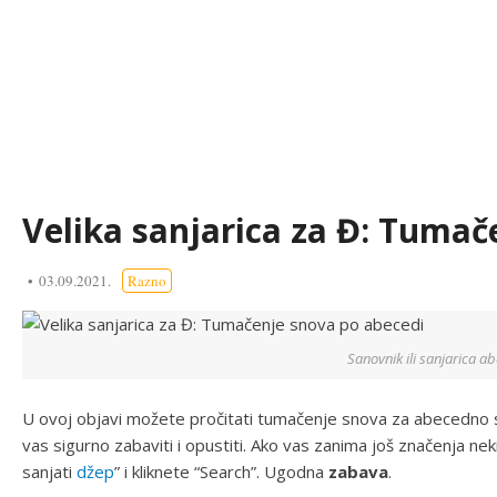
Velika sanjarica za Đ: Tumač
03.09.2021.
Razno
Sanovnik ili sanjarica a
U ovoj objavi možete pročitati tumačenje snova za abecedno 
vas sigurno zabaviti i opustiti. Ako vas zanima još značenja nek
sanjati
džep
” i kliknete “Search”. Ugodna
zabava
.