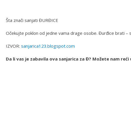
Šta znači sanjati ĐURĐICE
Očekujte poklon od jedne vama drage osobe. Đurđice brati – sre
IZVOR:
sanjarica123.blogspot.com
Da li vas je zabavila ova sanjarica za Đ? Možete nam reć