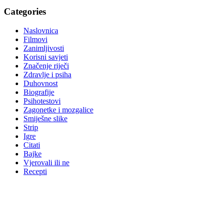
Categories
Naslovnica
Filmovi
Zanimljivosti
Korisni savjeti
Značenje riječi
Zdravlje i psiha
Duhovnost
Biografije
Psihotestovi
Zagonetke i mozgalice
Smiješne slike
Strip
Igre
Citati
Bajke
Vjerovali ili ne
Recepti