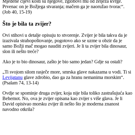
Mjedene cijevi kosti su njegove, zglobovi mu od željeza kvrge.
Prvenac on je Božjega stvaranja; mačem ga je naoružao tvorac“.
(Job 40, 15-19)
Što je bila ta zvijer?
Ovi stihovi u detalje opisuju to stvorenje. Zvijer je bila takva da je
izazivala strahopoštovanje, pogotovo ako se uzme u obzir da je
samo Božji mač mogao nauditi zvijeri. Je li ta zvijer bila dinosaur,
slon ili nešto treće?
Ako je to bio dinosaur, zašto je bio samo jedan? Gdje su ostali?
„Ti svojom silom rasječe more, smrska glave nakazama u vodi. Ti si
Levijatanu
glave zdrobio, dao ga za hranu nemanima morskim“.
(Psalam 74, 13-14)
Ovdje se spominje druga zvijer, koja nije bila toliko zastrašujuća kao
Behemot. No, ova je zvijer opisana kao zvijer s više glava. Je li
David opisivao morsku zvijer ili nešto što je moderna znanost
navodno otkrila?