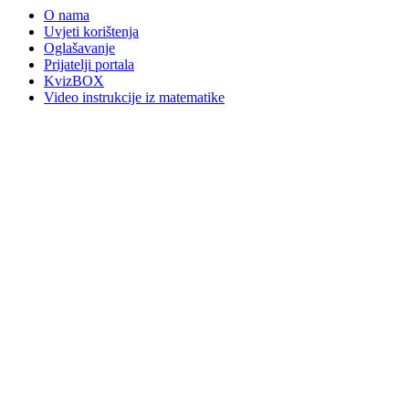
O nama
Uvjeti korištenja
Oglašavanje
Prijatelji portala
KvizBOX
Video instrukcije iz matematike