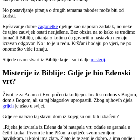
No postavljanje pitanja o drugih temama također može biti od
koristi.
Rješavanje dobre
zagonetke
djeluje kao naporan zadatak, no neke
će tajne zauvijek ostati neriješene. Bez obzira na to kako se trudimo
tumačiti Bibliju, pitanja o kojima ću govoriti u nastavku nemaju
izravan odgovor. No i to je u redu. Kršćani hodaju po vjeri, ne po
onome što vide i znaju.
Slijede osam stvari iz Biblije koje i su i dalje
misterij
.
Misterije iz Biblije: Gdje je bio Edenski
vrt?
Život je za Adama i Evu počeo tako lijepo. Imali su odnos s Bogom,
dom s Bogom, ali su taj blagoslov upropastili. Zbog njihovih djela
grijeh
je ušao u svijet.
Gdje se nalazio taj slavni dom iz kojeg su oni bili izbačeni?
„Rijeka je izvirala iz Edena da bi natapala vrt; odatle se granala u
četiri kraka. Prvom je ime Pišon, a optječe svom zemljom
havilskom, u kojoj ima zlata. Zlato je te zemlje dobro, a ima ondje i