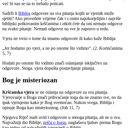
već bi nas se na to trebalo poticati.
Sadrži li
Biblija
odgovore na sva pitanja kojih se vjernik može
sjetiti? Ako provedete vrijeme čak i s onim najokorjelijim i najviše
biblijski potkovanim kršćanima i otkrit ćete da oni nemaju odgovor
na svako pitanje. Nemati odgovor na sve je zapravo u redu.
Vjera ne ovisi o tome da imamo odgovore ili kako kaže Biblija:
„Jer hodamo po vjeri, a ne po onome što vidimo“. (2. Korinćanima
5, 7)
Hodati po onome što vidimo znači oslanjanje isključivo na
odgovore. Stoga, vjera dopušta postavljanje pitanja.
Bog je misteriozan
Kršćanska vjera
se ne oslanja na odgovore za sva pitanja.
Vjerovanje u Boga znači prihvaćanje toga da ne znamo sve, no da
ipak vjerujemo kako je Bog svemoćan. Nakon svega, Biblija i
opisuje Boga kao misterioznog. (Job 11, 7)
Njegova Riječ nudi uvid i odgovore u mnoga pitanja, ali ne u sva.
Najvažniji dio Biblije,
priča o Isusu
, naglašava ljubav prema Bogu
kao jednu od najvažnijih zapovjedi u Bibliji.