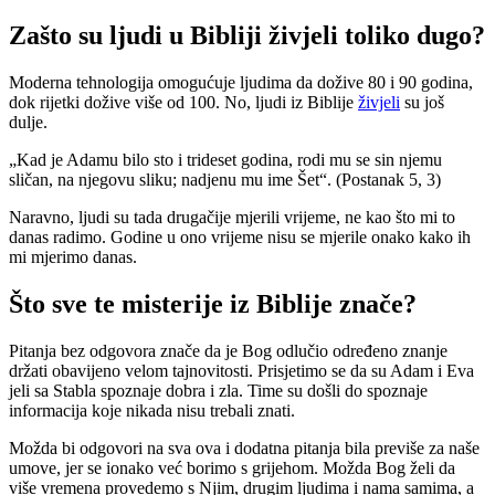
Zašto su ljudi u Bibliji živjeli toliko dugo?
Moderna tehnologija omogućuje ljudima da dožive 80 i 90 godina,
dok rijetki dožive više od 100. No, ljudi iz Biblije
živjeli
su još
dulje.
„Kad je Adamu bilo sto i trideset godina, rodi mu se sin njemu
sličan, na njegovu sliku; nadjenu mu ime Šet“. (Postanak 5, 3)
Naravno, ljudi su tada drugačije mjerili vrijeme, ne kao što mi to
danas radimo. Godine u ono vrijeme nisu se mjerile onako kako ih
mi mjerimo danas.
Što sve te misterije iz Biblije znače?
Pitanja bez odgovora znače da je Bog odlučio određeno znanje
držati obavijeno velom tajnovitosti. Prisjetimo se da su Adam i Eva
jeli sa Stabla spoznaje dobra i zla. Time su došli do spoznaje
informacija koje nikada nisu trebali znati.
Možda bi odgovori na sva ova i dodatna pitanja bila previše za naše
umove, jer se ionako već borimo s grijehom. Možda Bog želi da
više vremena provedemo s Njim, drugim ljudima i nama samima, a