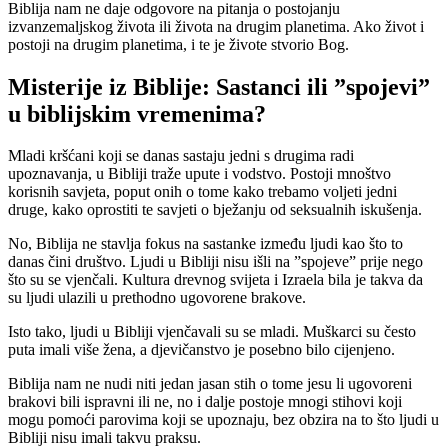
Biblija nam ne daje odgovore na pitanja o postojanju
izvanzemaljskog života ili života na drugim planetima. Ako život i
postoji na drugim planetima, i te je živote stvorio Bog.
Misterije iz Biblije: Sastanci ili ”spojevi”
u biblijskim vremenima?
Mladi kršćani koji se danas sastaju jedni s drugima radi
upoznavanja, u Bibliji traže upute i vodstvo. Postoji mnoštvo
korisnih savjeta, poput onih o tome kako trebamo voljeti jedni
druge, kako oprostiti te savjeti o bježanju od seksualnih iskušenja.
No, Biblija ne stavlja fokus na sastanke između ljudi kao što to
danas čini društvo. Ljudi u Bibliji nisu išli na ”spojeve” prije nego
što su se vjenčali. Kultura drevnog svijeta i Izraela bila je takva da
su ljudi ulazili u prethodno ugovorene brakove.
Isto tako, ljudi u Bibliji vjenčavali su se mladi. Muškarci su često
puta imali više žena, a djevičanstvo je posebno bilo cijenjeno.
Biblija nam ne nudi niti jedan jasan stih o tome jesu li ugovoreni
brakovi bili ispravni ili ne, no i dalje postoje mnogi stihovi koji
mogu pomoći parovima koji se upoznaju, bez obzira na to što ljudi u
Bibliji nisu imali takvu praksu.