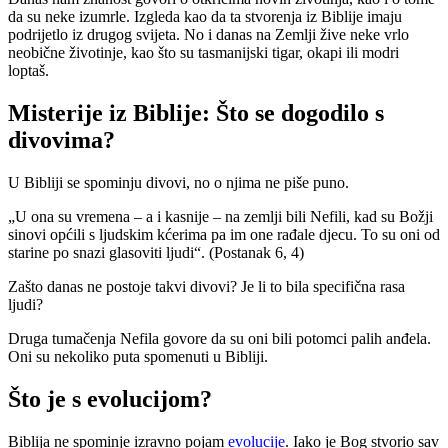
da su neke izumrle. Izgleda kao da ta stvorenja iz Biblije imaju
podrijetlo iz drugog svijeta. No i danas na Zemlji žive neke vrlo
neobične životinje, kao što su tasmanijski tigar, okapi ili modri
loptaš.
Misterije iz Biblije: Što se dogodilo s
divovima?
U Bibliji se spominju divovi, no o njima ne piše puno.
„U ona su vremena – a i kasnije – na zemlji bili Nefili, kad su Božji
sinovi općili s ljudskim kćerima pa im one rađale djecu. To su oni od
starine po snazi glasoviti ljudi“. (Postanak 6, 4)
Zašto danas ne postoje takvi divovi? Je li to bila specifična rasa
ljudi?
Druga tumačenja Nefila govore da su oni bili potomci palih anđela.
Oni su nekoliko puta spomenuti u Bibliji.
Što je s evolucijom?
Biblija ne spominje izravno pojam
evolucije
. Iako je Bog stvorio sav