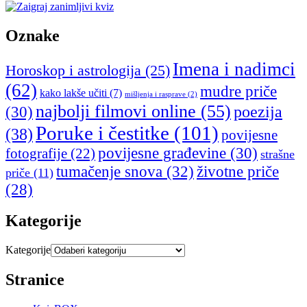
Oznake
Imena i nadimci
Horoskop i astrologija
(25)
(62)
mudre priče
kako lakše učiti
(7)
mišljenja i rasprave
(2)
najbolji filmovi online
(55)
poezija
(30)
Poruke i čestitke
(101)
(38)
povijesne
povijesne građevine
(30)
fotografije
(22)
strašne
tumačenje snova
(32)
životne priče
priče
(11)
(28)
Kategorije
Kategorije
Stranice