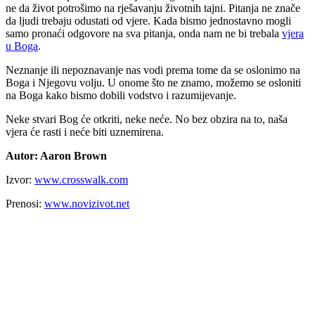
ne da život potrošimo na rješavanju životnih tajni. Pitanja ne znače
da ljudi trebaju odustati od vjere. Kada bismo jednostavno mogli
samo pronaći odgovore na sva pitanja, onda nam ne bi trebala
vjera
u Boga
.
Neznanje ili nepoznavanje nas vodi prema tome da se oslonimo na
Boga i Njegovu volju. U onome što ne znamo, možemo se osloniti
na Boga kako bismo dobili vodstvo i razumijevanje.
Neke stvari Bog će otkriti, neke neće. No bez obzira na to, naša
vjera će rasti i neće biti uznemirena.
Autor: Aaron Brown
Izvor:
www.crosswalk.com
Prenosi:
www.novizivot.net