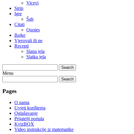
Vicevi
Strip
Igre
Šah
Citati
Quotes
Bajke
Vjerovali ili ne
Recepti
Slana jela
Slatka jela
Search
Menu
Search
Pages
O nama
Uvjeti korištenja
Oglašavanje
Prijatelji portala
KvizBOX
Video instrukcije iz matematike