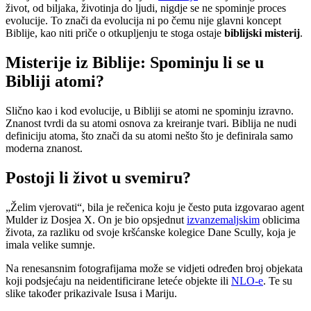
život, od biljaka, životinja do ljudi, nigdje se ne spominje proces
evolucije. To znači da evolucija ni po čemu nije glavni koncept
Biblije, kao niti priče o otkupljenju te stoga ostaje
biblijski misterij
.
Misterije iz Biblije: Spominju li se u
Bibliji atomi?
Slično kao i kod evolucije, u Bibliji se atomi ne spominju izravno.
Znanost tvrdi da su atomi osnova za kreiranje tvari. Biblija ne nudi
definiciju atoma, što znači da su atomi nešto što je definirala samo
moderna znanost.
Postoji li život u svemiru?
„Želim vjerovati“, bila je rečenica koju je često puta izgovarao agent
Mulder iz Dosjea X. On je bio opsjednut
izvanzemaljskim
oblicima
života, za razliku od svoje kršćanske kolegice Dane Scully, koja je
imala velike sumnje.
Na renesansnim fotografijama može se vidjeti određen broj objekata
koji podsjećaju na neidentificirane leteće objekte ili
NLO-e
. Te su
slike također prikazivale Isusa i Mariju.