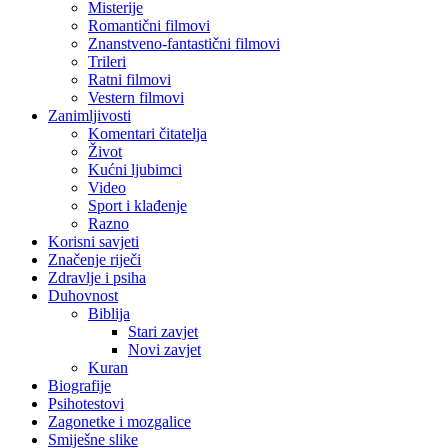
Misterije
Romantični filmovi
Znanstveno-fantastični filmovi
Trileri
Ratni filmovi
Vestern filmovi
Zanimljivosti
Komentari čitatelja
Život
Kućni ljubimci
Video
Sport i klađenje
Razno
Korisni savjeti
Značenje riječi
Zdravlje i psiha
Duhovnost
Biblija
Stari zavjet
Novi zavjet
Kuran
Biografije
Psihotestovi
Zagonetke i mozgalice
Smiješne slike