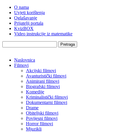
O nama
Uvjeti korištenja
Oglašavanje
Prijatelji portala
KvizBOX
Video instrukcije iz matematike
Pretraga
Naslovnica
Filmovi
Akcijski filmovi
Avanturistički filmovi
Animirani filmovi
Biografski filmovi
Komedije
Kriminalistički filmovi
Dokumentarni filmovi
Drame
Obiteljski filmovi
Povijesni filmovi
Horror filmovi
Mjuzikli