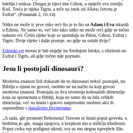
bdelija i oniksa. Drugoj je rijeci ime Gihon, a optječe svu zemlju
Kuš. Treća je rijeka Tigris, a teče na istok od Ašura; četvrta je
Eufrat“. (Postanak 2, 10-14)
Nitko ne može iz prve ruke reći što je to što su
Adam i Eva
iskusili
u Edenu. Ne samo to, već isto tako nitko ne može reći gdje se točno
nalazio vrt. Četiri rijeke koje se spominju su Pišon, Gihon, Eufrat i
Tigris. Dvije rijeke i dalje postoje, no gdje su ostale dvije?
Edenski vrt
morao je biti negdje na Srednjem Istoku, s obzirom na
Eufrat i Tigris, ali gdje točno nije poznato.
Jesu li postojali dinosauri?
Moderna znanost želi dokazati da su dinosauri nekoć postojali, no
Biblija o njima ne govori, osobito ne na način na koji govori
moderna znanost. Postojala su dva stvorenja kolosalnih dimenzija
koja su spomenuta u Bibliji, koja ne samo da su bila velikih
dimenzija, već su imala i gotovo natprirodne osobine ako ih
usporedimo s
današnjim životinjama
:
„A sada, gle promotri Behemota! Travom se hrani poput goveda, u
bedrima je, gle, snaga njegova, a krepkost mu u mišićju trbušnom.
Poput cedra rep podignut ukruti, sva su mu stegna ispreplele žile.