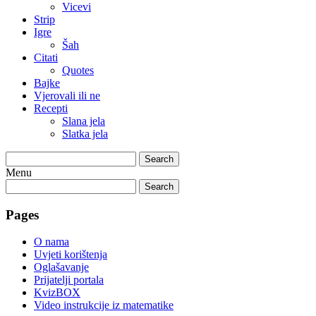
Vicevi
Strip
Igre
Šah
Citati
Quotes
Bajke
Vjerovali ili ne
Recepti
Slana jela
Slatka jela
Search
Menu
Search
Pages
O nama
Uvjeti korištenja
Oglašavanje
Prijatelji portala
KvizBOX
Video instrukcije iz matematike