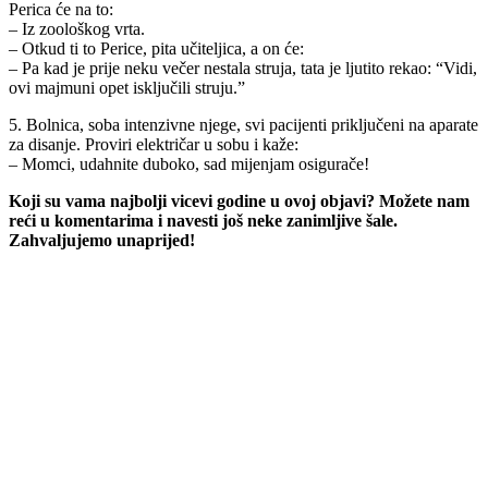
Perica će na to:
– Iz zoološkog vrta.
– Otkud ti to Perice, pita učiteljica, a on će:
– Pa kad je prije neku večer nestala struja, tata je ljutito rekao: “Vidi,
ovi majmuni opet isključili struju.”
5. Bolnica, soba intenzivne njege, svi pacijenti priključeni na aparate
za disanje. Proviri električar u sobu i kaže:
– Momci, udahnite duboko, sad mijenjam osigurače!
Koji su vama najbolji vicevi godine u ovoj objavi? Možete nam
reći u komentarima i navesti još neke zanimljive šale.
Zahvaljujemo unaprijed!