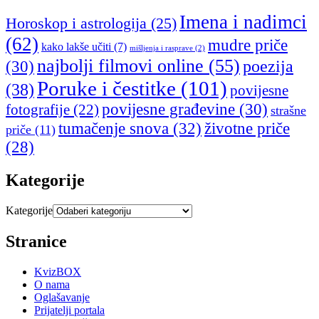
Imena i nadimci
Horoskop i astrologija
(25)
(62)
mudre priče
kako lakše učiti
(7)
mišljenja i rasprave
(2)
najbolji filmovi online
(55)
poezija
(30)
Poruke i čestitke
(101)
(38)
povijesne
povijesne građevine
(30)
fotografije
(22)
strašne
tumačenje snova
(32)
životne priče
priče
(11)
(28)
Kategorije
Kategorije
Stranice
KvizBOX
O nama
Oglašavanje
Prijatelji portala