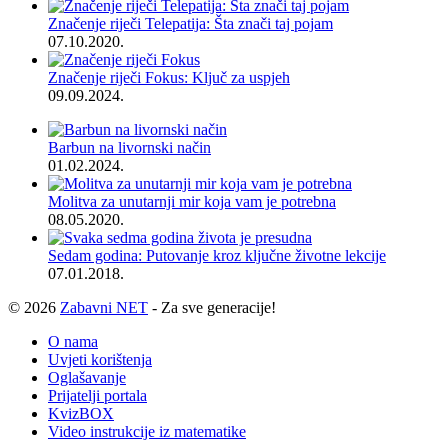
Značenje riječi Telepatija: Šta znači taj pojam
07.10.2020.
Značenje riječi Fokus: Ključ za uspjeh
09.09.2024.
Barbun na livornski način
01.02.2024.
Molitva za unutarnji mir koja vam je potrebna
08.05.2020.
Sedam godina: Putovanje kroz ključne životne lekcije
07.01.2018.
© 2026
Zabavni NET
- Za sve generacije!
O nama
Uvjeti korištenja
Oglašavanje
Prijatelji portala
KvizBOX
Video instrukcije iz matematike