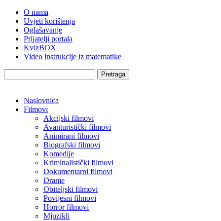
O nama
Uvjeti korištenja
Oglašavanje
Prijatelji portala
KvizBOX
Video instrukcije iz matematike
Pretraga
Naslovnica
Filmovi
Akcijski filmovi
Avanturistički filmovi
Animirani filmovi
Biografski filmovi
Komedije
Kriminalistički filmovi
Dokumentarni filmovi
Drame
Obiteljski filmovi
Povijesni filmovi
Horror filmovi
Mjuzikli