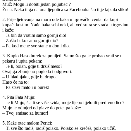
Muž: Mogu li dobiti jedan poljubac ?
Žena: Neka ti ga da ona ljepotica sa Facebooka što ti je lajkala sliku!
2. Prije ljetovanja na moru ode baka u trgovački centar da kupi
kupaći kostim. Nađe baka sebi neki, ali već sutra se vraća u trgovinu
i kaže:
– Ja bih da vratim samo gornji dio!
– Zašto bako samo gornji dio?
– Pa kod mene sve stane u donji dio.
3. Kupio Haso burek za ponijeti. Samo što ga je probao vrati se u
pekaru i upita pekara:
– Je li, bolan, gdje ti držiš meso?
Ovaj ga zbunjeno pogleda i odgovori:
– U hladnjaku, gdje bi drugo.
Haso će na to:
– Pa stavi malo i u burek!
4. Pita Fata Muju:
– Je li Mujo, šta ti se više sviđa, moje lijepo tijelo ili predivno lice?
Mujo je odmjeri od glave do pete, pa kaže:
– Tvoj smisao za humor!
5. Kaže otac malom Perici:
– Ti sve što radiš, radiš polako. Polako se krećeš, polako učiš,