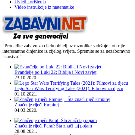
Uvjeti korištenja
Video instrukcije iz matematike
"Pronađite zabavu za cijelu obitelj uz raznolike sadržaje i otkrijte
interesantne činjenice iz cijelog svijeta. Spremite se za nezaboravno
iskustvo!"
Evanđelje po Luki 22: Biblija i Novi zavjet
23.10.2020.
Lego Star Wars Terrifying Tales (2021): Filmovi za djecu
01.10.2021.
Značenje riječi Empirej
04.03.2020.
Značenje riječi Paraf: Šta znači taj pojam
28.08.2021.