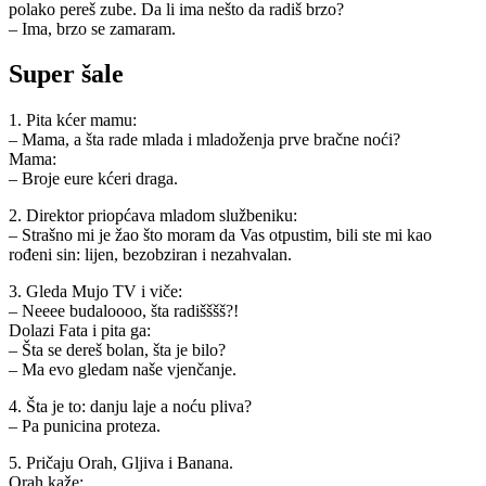
polako pereš zube. Da li ima nešto da radiš brzo?
– Ima, brzo se zamaram.
Super šale
1. Pita kćer mamu:
– Mama, a šta rade mlada i mladoženja prve bračne noći?
Mama:
– Broje eure kćeri draga.
2. Direktor priopćava mladom službeniku:
– Strašno mi je žao što moram da Vas otpustim, bili ste mi kao
rođeni sin: lijen, bezobziran i nezahvalan.
3. Gleda Mujo TV i viče:
– Neeee budaloooo, šta radišššš?!
Dolazi Fata i pita ga:
– Šta se dereš bolan, šta je bilo?
– Ma evo gledam naše vjenčanje.
4. Šta je to: danju laje a noću pliva?
– Pa punicina proteza.
5. Pričaju Orah, Gljiva i Banana.
Orah kaže: