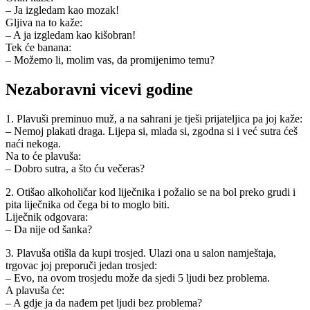
– Ja izgledam kao mozak!
Gljiva na to kaže:
– A ja izgledam kao kišobran!
Tek će banana:
– Možemo li, molim vas, da promijenimo temu?
Nezaboravni vicevi godine
1. Plavuši preminuo muž, a na sahrani je tješi prijateljica pa joj kaže:
– Nemoj plakati draga. Lijepa si, mlada si, zgodna si i već sutra ćeš
naći nekoga.
Na to će plavuša:
– Dobro sutra, a što ću večeras?
2. Otišao alkoholičar kod liječnika i požalio se na bol preko grudi i
pita liječnika od čega bi to moglo biti.
Liječnik odgovara:
– Da nije od šanka?
3. Plavuša otišla da kupi trosjed. Ulazi ona u salon namještaja,
trgovac joj preporuči jedan trosjed:
– Evo, na ovom trosjedu može da sjedi 5 ljudi bez problema.
A plavuša će:
– A gdje ja da nađem pet ljudi bez problema?