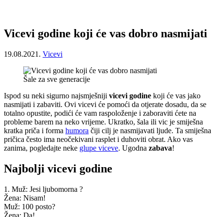
Vicevi godine koji će vas dobro nasmijati
19.08.2021.
Vicevi
Šale za sve generacije
Ispod su neki sigurno najsmješniji
vicevi godine
koji će vas jako
nasmijati i zabaviti. Ovi vicevi će pomoći da otjerate dosadu, da se
totalno opustite, podići će vam raspoloženje i zaboraviti ćete na
probleme barem na neko vrijeme. Ukratko, šala ili vic je smiješna
kratka priča i forma
humora
čiji cilj je nasmijavati ljude. Ta smiješna
pričica često ima neočekivani rasplet i duhoviti obrat. Ako vas
zanima, pogledajte neke
glupe viceve
. Ugodna
zabava
!
Najbolji vicevi godine
1. Muž: Jesi ljubomorna ?
Žena: Nisam!
Muž: 100 posto?
Žena: Da!