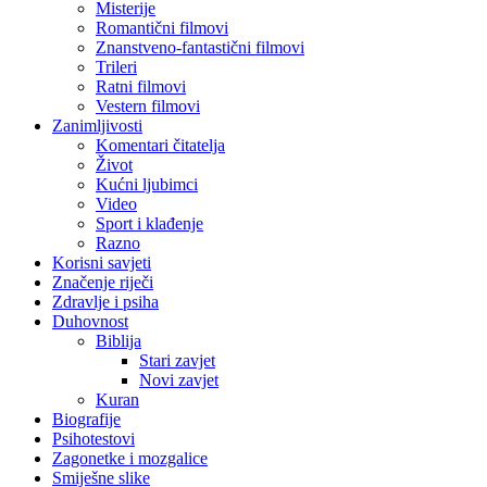
Misterije
Romantični filmovi
Znanstveno-fantastični filmovi
Trileri
Ratni filmovi
Vestern filmovi
Zanimljivosti
Komentari čitatelja
Život
Kućni ljubimci
Video
Sport i klađenje
Razno
Korisni savjeti
Značenje riječi
Zdravlje i psiha
Duhovnost
Biblija
Stari zavjet
Novi zavjet
Kuran
Biografije
Psihotestovi
Zagonetke i mozgalice
Smiješne slike