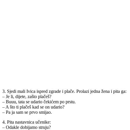
3. Sjedi mali Ivica ispred zgrade i plače. Prolazi jedna žena i pita ga:
– Je li, dijete, zašto plačeš?
– Buuu, tata se udario čekićem po prstu.
– A što ti plačeš kad se on udario?
– Pa ja sam se prvo smijao.
4. Pita nastavnica učenike:
– Odakle dobijamo struju?