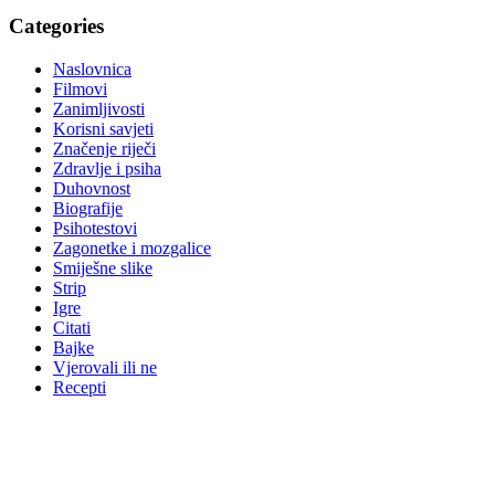
Categories
Naslovnica
Filmovi
Zanimljivosti
Korisni savjeti
Značenje riječi
Zdravlje i psiha
Duhovnost
Biografije
Psihotestovi
Zagonetke i mozgalice
Smiješne slike
Strip
Igre
Citati
Bajke
Vjerovali ili ne
Recepti