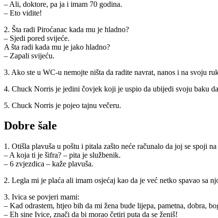
– Ali, doktore, pa ja i imam 70 godina.
– Eto vidite!
2. Šta radi Piroćanac kada mu je hladno?
– Sjedi pored svijeće.
A šta radi kada mu je jako hladno?
– Zapali svijeću.
3. Ako ste u WC-u nemojte ništa da radite navrat, nanos i na svoju ru
4. Chuck Norris je jedini čovjek koji je uspio da ubijedi svoju baku da
5. Chuck Norris je pojeo tajnu večeru.
Dobre šale
1. Otišla plavuša u poštu i pitala zašto neće računalo da joj se spoji na 
– A koja ti je šifra? – pita je službenik.
– 6 zvjezdica – kaže plavuša.
2. Legla mi je plaća ali imam osjećaj kao da je već netko spavao sa n
3. Ivica se povjeri mami:
– Kad odrastem, htjeo bih da mi žena bude lijepa, pametna, dobra, b
– Eh sine Ivice, znači da bi morao četiri puta da se ženiš!