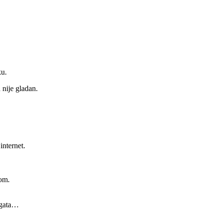
ku.
 nije gladan.
internet.
jom.
ogata…