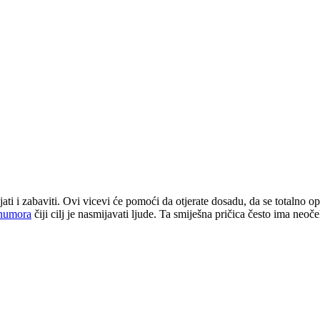
ati i zabaviti. Ovi vicevi će pomoći da otjerate dosadu, da se totalno o
humora
čiji cilj je nasmijavati ljude. Ta smiješna pričica često ima neo