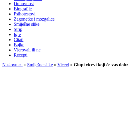
Duhovnost
Biografije
Psihotestovi
Zagonetke i mozgalice
Smiješne slike
Strip
Igre
Citati
Bajke
Vjerovali ili ne
Recepti
Naslovnica
»
Smiješne slike
»
Vicevi
»
Glupi vicevi koji će vas dob