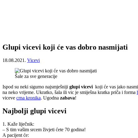
Glupi vicevi koji će vas dobro nasmijati
18.08.2021.
Vicevi
Šale za sve generacije
Ispod su neki sigurno najsmješniji
glupi vicevi
koji će vas jako nasmij
na neko vrijeme. Ukratko, šala ili vic je smiješna kratka priča i forma
viceve
crna kronika
. Ugodna
zabava
!
Najbolji glupi vicevi
1. Kaže liječnik:
– S tim vašim srcem živjeti ćete 70 godina!
A pacijent će: