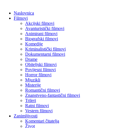
Naslovnica
Filmovi
Akcijski filmovi
Avanturistički filmovi
Animirani filmovi
Biografski filmovi
Komedije
Kriminalistički filmovi
Dokumentarni filmovi
Drame
Obiteljski filmovi
Povijesni filmovi
Horror filmovi
Mjuzikli
Misterije
Romantični filmovi
Znanstveno-fantastični filmovi
Trileri
Ratni filmovi
Vestern filmovi
Zanimljivosti
Komentari čitatelja
Život