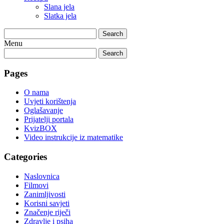
Slana jela
Slatka jela
Search
Menu
Search
Pages
O nama
Uvjeti korištenja
Oglašavanje
Prijatelji portala
KvizBOX
Video instrukcije iz matematike
Categories
Naslovnica
Filmovi
Zanimljivosti
Korisni savjeti
Značenje riječi
Zdravlje i psiha