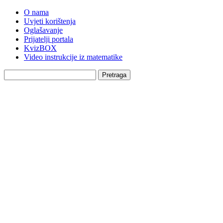
O nama
Uvjeti korištenja
Oglašavanje
Prijatelji portala
KvizBOX
Video instrukcije iz matematike
Pretraga