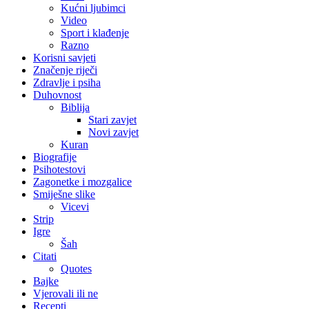
Kućni ljubimci
Video
Sport i klađenje
Razno
Korisni savjeti
Značenje riječi
Zdravlje i psiha
Duhovnost
Biblija
Stari zavjet
Novi zavjet
Kuran
Biografije
Psihotestovi
Zagonetke i mozgalice
Smiješne slike
Vicevi
Strip
Igre
Šah
Citati
Quotes
Bajke
Vjerovali ili ne
Recepti