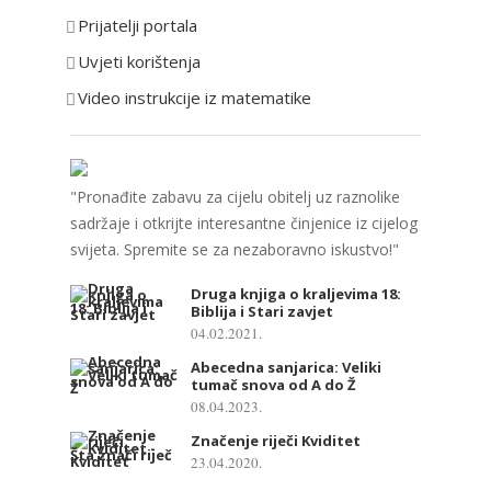
Prijatelji portala
j
e
Uvjeti korištenja
Video instrukcije iz matematike
"Pronađite zabavu za cijelu obitelj uz raznolike
sadržaje i otkrijte interesantne činjenice iz cijelog
svijeta. Spremite se za nezaboravno iskustvo!"
Druga knjiga o kraljevima 18:
Biblija i Stari zavjet
04.02.2021.
Abecedna sanjarica: Veliki
tumač snova od A do Ž
08.04.2023.
Značenje riječi Kviditet
23.04.2020.