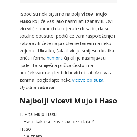
Ispod su neki sigurno najbolji
vicevi Mujo i
Haso
koji će vas jako nasmijati i zabaviti. Ovi
vicevi će pomoći da otjerate dosadu, da se
totalno opustite, podići će vam raspoloženje i
zaboraviti ćete na probleme barem na neko
vrijeme. Ukratko, šala ili vic je smiješna kratka
priča i forma
humora
čiji cilj je nasmijavati
ljude. Ta smiješna pričica često ima
neočekivani rasplet i duhoviti obrat. Ako vas
zanima, pogledajte neke
viceve do suza
.
Ugodna
zabava
!
Najbolji vicevi Mujo i Haso
1. Pita Mujo Hasu:
– Haso kako se zove lav bez dlake?
Haso:
– Ne znam.