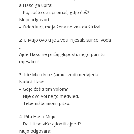
a Haso ga upita:
– Pa, zašto se spremaš, gdje ćeš?
Mujo odgovori:
– Odoh kući, moja žena ne zna da štrika!
2. E Mujo ovo ti je zivot! Pijesak, sunce, voda
…
Ajde Haso ne pričaj gluposti, nego puni tu
mješalicu!
3. Ide Mujo kroz šumu i vodi medvjeda.
Nailazi Haso:
– Gdje ćeš s tim volom?
– Nije ovo vol nego medvjed.
– Tebe ništa nisam pitao.
4. Pita Haso Muju:
– Da li ti se više ajfon ili ajped?
Mujo odgovara: