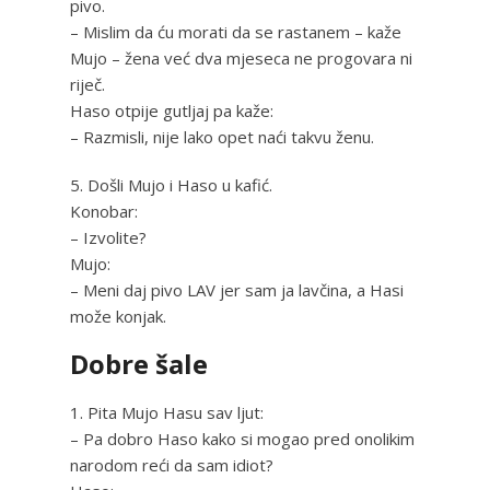
pivo.
– Mislim da ću morati da se rastanem – kaže
Mujo – žena već dva mjeseca ne progovara ni
riječ.
Haso otpije gutljaj pa kaže:
– Razmisli, nije lako opet naći takvu ženu.
5. Došli Mujo i Haso u kafić.
Konobar:
– Izvolite?
Mujo:
– Meni daj pivo LAV jer sam ja lavčina, a Hasi
može konjak.
Dobre šale
1. Pita Mujo Hasu sav ljut:
– Pa dobro Haso kako si mogao pred onolikim
narodom reći da sam idiot?