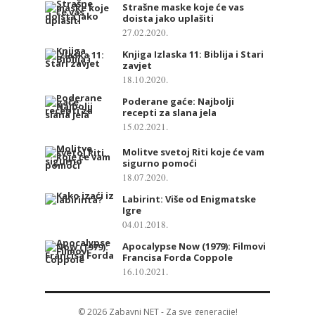
Strašne maske koje će vas
doista jako uplašiti
27.02.2020.
Knjiga Izlaska 11: Biblija i Stari
zavjet
18.10.2020.
Poderane gaće: Najbolji
recepti za slana jela
15.02.2021.
Molitve svetoj Riti koje će vam
sigurno pomoći
18.07.2020.
Labirint: Više od Enigmatske
Igre
04.01.2018.
Apocalypse Now (1979): Filmovi
Francisa Forda Coppole
16.10.2021.
© 2026
Zabavni NET
- Za sve generacije!