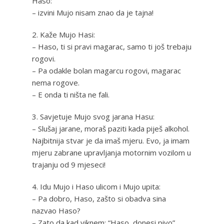
Haso:
– izvini Mujo nisam znao da je tajna!
2. Kaže Mujo Hasi:
– Haso, ti si pravi magarac, samo ti još trebaju
rogovi.
– Pa odakle bolan magarcu rogovi, magarac
nema rogove.
– E onda ti ništa ne fali.
3. Savjetuje Mujo svog jarana Hasu:
– Slušaj jarane, moraš paziti kada piješ alkohol.
Najbitnija stvar je da imaš mjeru. Evo, ja imam
mjeru zabrane upravljanja motornim vozilom u
trajanju od 9 mjeseci!
4. Idu Mujo i Haso ulicom i Mujo upita:
– Pa dobro, Haso, zašto si obadva sina
nazvao Haso?
– Zato da kad viknem: “Haso, donesi pivo”,