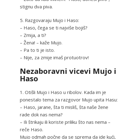
stignu dva piva.
5. Razgovaraju Mujo i Haso:
– Haso, čega se ti najviše bojiš?
– Zmija, a ti?
– Žena! – kaže Mujo.
– Pa to ti je isto.
– Nije, za zmije imaš protuotrov!
Nezaboravni vicevi Mujo i
Haso
1. Otišli Mujo i Haso u ribolov. Kada im je
ponestalo tema za razgovor Mujo upita Hasu:
– Haso, jarane, šta ti misliš, šta naše žene
rade dok nas nema?
– Ili štrikaju ili koriste priliku što nas nema –
reče Haso.
Mujo odmah počne da se sprema da ide kući,