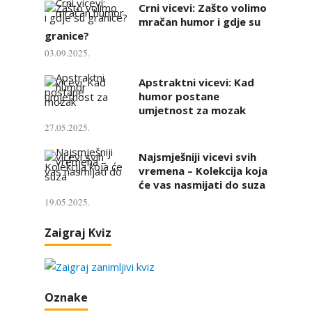
Crni vicevi: Zašto volimo
mračan humor i gdje su
granice?
03.09.2025.
Apstraktni vicevi: Kad
humor postane
umjetnost za mozak
27.05.2025.
Najsmješniji vicevi svih
vremena – Kolekcija koja
će vas nasmijati do suza
19.05.2025.
Zaigraj Kviz
Oznake