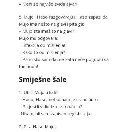
– Meni se najviše sviđa ajvar!
5. Mujo i Haso razgovaraju i Haso zapazi da
Mujo ima nešto na glavi i pita ga:
– Mujo sta imaš to na glavi?
Mujo mu odgovara:
– Infekcija od mišljenja!
– Kako to od mišljenja?
– Pa mislio sam da me Fata neće pogoditi sa
tanjurom!
Smiješne šale
1. Utrči Mujo u kafić:
– Haso, Haso, netko nam je ukrao auto.
– Pa jesi li vidio tko je to učinio?
-Nisam, ali sam zapisao registraciju.
2. Pita Haso Muju: