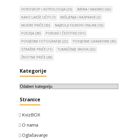
HOROSKOP I ASTROLOGIJA
(25)
IMENA I NADIMCI
(62)
KAKO LAKŠE UČITI
(7)
MIŠLJENJA I RASPRAVE
(2)
MUDRE PRIČE
(30)
NAJBOLJI FILMOVI ONLINE
(55)
POEZIJA
(38)
PORUKE I ČESTITKE
(101)
POVIJESNE FOTOGRAFIJE
(22)
POVIJESNE GRAĐEVINE
(30)
STRAŠNE PRIČE
(11)
TUMAČENJE SNOVA
(32)
ŽIVOTNE PRIČE
(28)
Kategorije
K
a
Stranice
t
e
KvizBOX
g
o
O nama
r
Oglašavanje
i