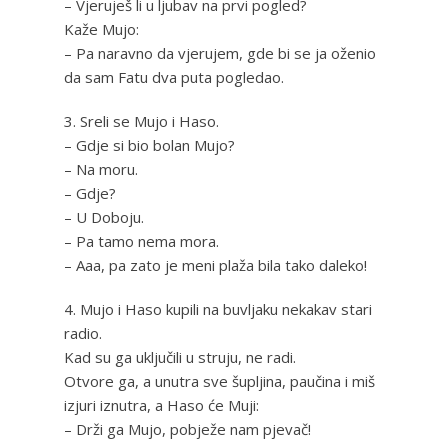
– Vjeruješ li u ljubav na prvi pogled?
Kaže Mujo:
– Pa naravno da vjerujem, gde bi se ja oženio
da sam Fatu dva puta pogledao.
3. Sreli se Mujo i Haso.
– Gdje si bio bolan Mujo?
– Na moru.
– Gdje?
– U Doboju.
– Pa tamo nema mora.
– Aaa, pa zato je meni plaža bila tako daleko!
4. Mujo i Haso kupili na buvljaku nekakav stari
radio.
Kad su ga uključili u struju, ne radi.
Otvore ga, a unutra sve šupljina, paučina i miš
izjuri iznutra, a Haso će Muji:
– Drži ga Mujo, pobježe nam pjevač!