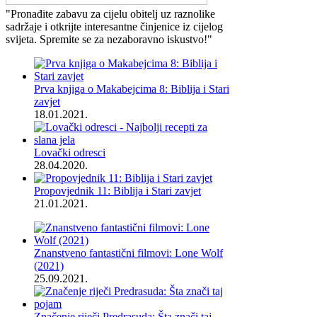
"Pronađite zabavu za cijelu obitelj uz raznolike
sadržaje i otkrijte interesantne činjenice iz cijelog
svijeta. Spremite se za nezaboravno iskustvo!"
Prva knjiga o Makabejcima 8: Biblija i Stari
zavjet
18.01.2021.
Lovački odresci
28.04.2020.
Propovjednik 11: Biblija i Stari zavjet
21.01.2021.
Znanstveno fantastični filmovi: Lone Wolf
(2021)
25.09.2021.
Značenje riječi Predrasuda: Šta znači taj