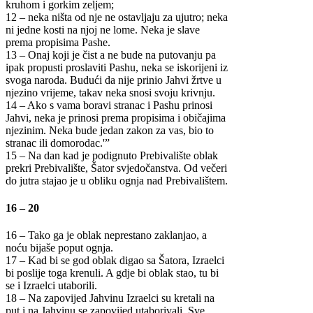
kruhom i gorkim zeljem;
12 – neka ništa od nje ne ostavljaju za ujutro; neka
ni jedne kosti na njoj ne lome. Neka je slave
prema propisima Pashe.
13 – Onaj koji je čist a ne bude na putovanju pa
ipak propusti proslaviti Pashu, neka se iskorijeni iz
svoga naroda. Budući da nije prinio Jahvi žrtve u
njezino vrijeme, takav neka snosi svoju krivnju.
14 – Ako s vama boravi stranac i Pashu prinosi
Jahvi, neka je prinosi prema propisima i običajima
njezinim. Neka bude jedan zakon za vas, bio to
stranac ili domorodac.'”
15 – Na dan kad je podignuto Prebivalište oblak
prekri Prebivalište, Šator svjedočanstva. Od večeri
do jutra stajao je u obliku ognja nad Prebivalištem.
16 – 20
16 – Tako ga je oblak neprestano zaklanjao, a
noću bijaše poput ognja.
17 – Kad bi se god oblak digao sa Šatora, Izraelci
bi poslije toga krenuli. A gdje bi oblak stao, tu bi
se i Izraelci utaborili.
18 – Na zapovijed Jahvinu Izraelci su kretali na
put i na Jahvinu se zapovijed utaborivali. Sve