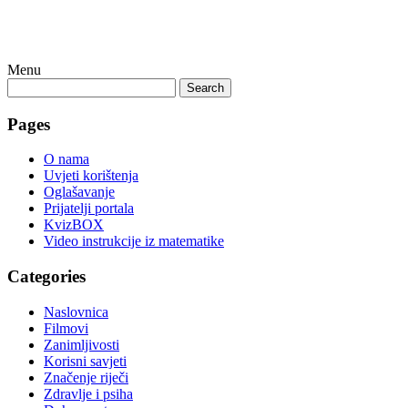
Menu
Search
Pages
O nama
Uvjeti korištenja
Oglašavanje
Prijatelji portala
KvizBOX
Video instrukcije iz matematike
Categories
Naslovnica
Filmovi
Zanimljivosti
Korisni savjeti
Značenje riječi
Zdravlje i psiha