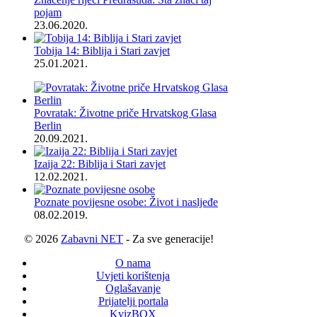
pojam
23.06.2020.
Tobija 14: Biblija i Stari zavjet
25.01.2021.
Povratak: Životne priče Hrvatskog Glasa
Berlin
20.09.2021.
Izaija 22: Biblija i Stari zavjet
12.02.2021.
Poznate povijesne osobe: Život i nasljeđe
08.02.2019.
© 2026
Zabavni NET
- Za sve generacije!
O nama
Uvjeti korištenja
Oglašavanje
Prijatelji portala
KvizBOX