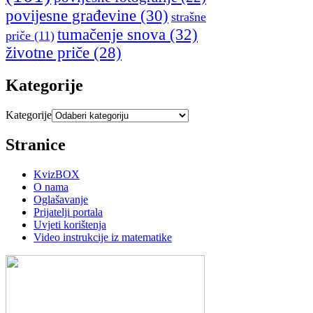
povijesne građevine
(30)
strašne
tumačenje snova
(32)
priče
(11)
životne priče
(28)
Kategorije
Kategorije
Stranice
KvizBOX
O nama
Oglašavanje
Prijatelji portala
Uvjeti korištenja
Video instrukcije iz matematike