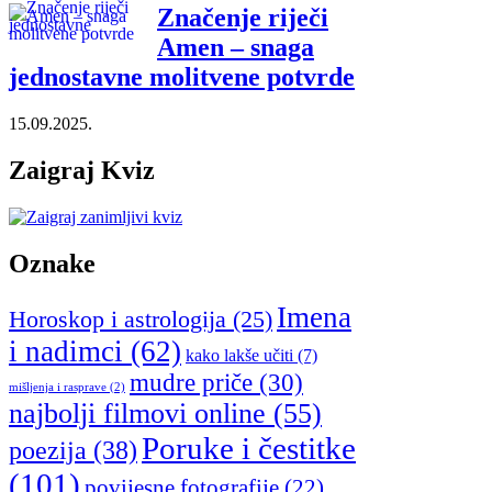
Značenje riječi
Amen – snaga
jednostavne molitvene potvrde
15.09.2025.
Zaigraj Kviz
Oznake
Imena
Horoskop i astrologija
(25)
i nadimci
(62)
kako lakše učiti
(7)
mudre priče
(30)
mišljenja i rasprave
(2)
najbolji filmovi online
(55)
Poruke i čestitke
poezija
(38)
(101)
povijesne fotografije
(22)