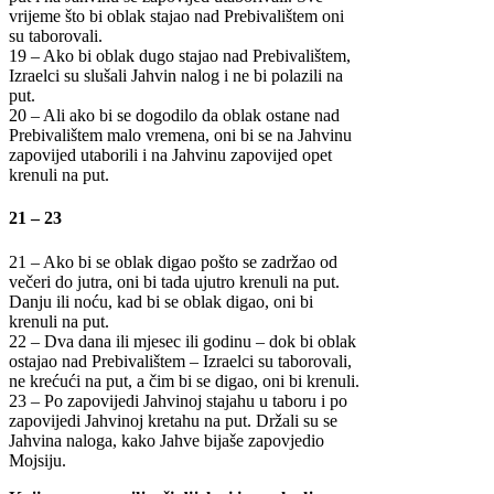
vrijeme što bi oblak stajao nad Prebivalištem oni
su taborovali.
19 – Ako bi oblak dugo stajao nad Prebivalištem,
Izraelci su slušali Jahvin nalog i ne bi polazili na
put.
20 – Ali ako bi se dogodilo da oblak ostane nad
Prebivalištem malo vremena, oni bi se na Jahvinu
zapovijed utaborili i na Jahvinu zapovijed opet
krenuli na put.
21 – 23
21 – Ako bi se oblak digao pošto se zadržao od
večeri do jutra, oni bi tada ujutro krenuli na put.
Danju ili noću, kad bi se oblak digao, oni bi
krenuli na put.
22 – Dva dana ili mjesec ili godinu – dok bi oblak
ostajao nad Prebivalištem – Izraelci su taborovali,
ne krećući na put, a čim bi se digao, oni bi krenuli.
23 – Po zapovijedi Jahvinoj stajahu u taboru i po
zapovijedi Jahvinoj kretahu na put. Držali su se
Jahvina naloga, kako Jahve bijaše zapovjedio
Mojsiju.