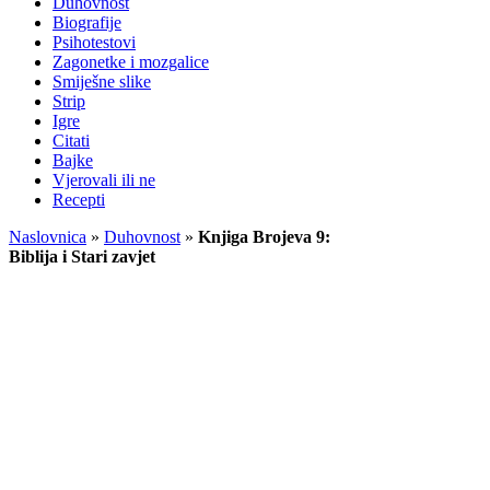
Duhovnost
Biografije
Psihotestovi
Zagonetke i mozgalice
Smiješne slike
Strip
Igre
Citati
Bajke
Vjerovali ili ne
Recepti
Naslovnica
»
Duhovnost
»
Knjiga Brojeva 9:
Biblija i Stari zavjet