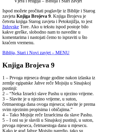
Vjera i religija – Biblija i Stari zavjet
Ispod možete pročitati poglavlje iz Biblije i Starog
zavjeta
Knjiga Brojeva 9
. Knjiga Brojeva je
četvrta knjiga Starog zavjeta i Petoknjižja, to jest
židovske
Tore. Ako u tekstu ispod postoje bilo
kakve greške, slobodno nam to navedite u
komentarima i nastojati ćemo to ispraviti u što
kraćem vremenu.
Biblija, Stari i Novi zavjet – MENU
Knjiga Brojeva 9
1 – Prvoga mjeseca druge godine nakon izlaska iz
zemlje egipatske Jahve reče Mojsiju u Sinajskoj
pustinji:
2 – “Neka Izraelci slave Pashu u njezino vrijeme.
3 – Slavite je u njezino vrijeme, u suton,
četrnaestoga dana ovoga mjeseca; slavite je prema
svim njezinim propisima i običajima.”
4 – Tako Mojsije reče Izraelcima da slave Pashu.
5 – I oni su je slavili u Sinajskoj pustinji, u suton,
prvoga mjeseca, četrnaestoga dana u mjesecu.
Kako je god Jahve Mojsiju naredio, tako su