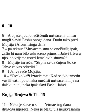
6 – 10
6 – A bijaše ljudi onečišćenih mrtvacem; ti nisu
mogli slaviti Pashu onoga dana. Dođu tako pred
Mojsija i Arona istoga dana
7 – pa reknu: “Mrtvacem smo se onečistili; ipak,
zašto bi nam bilo uskraćeno prinositi Jahvi žrtvu u
njezino vrijeme usred Izraelovih sinova?”
8 – Mojsije im reče: “Strpite se da čujem što će
Jahve za vas odrediti.”
9 – I Jahve reče Mojsiju:
10 – “Ovako kaži Izraelcima: ‘Kad se tko između
vas ili vaših potomaka onečisti mrtvacem ili je na
daleku putu, neka ipak slavi Pashu Jahvi.
Knjiga Brojeva 9: 11 – 15
11 – Neka je slave u suton četrnaestog dana
drugoga mjeseca. Neka je blaguju s neukvasanim