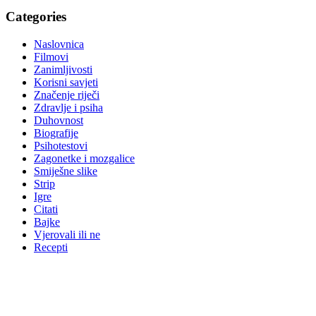
Categories
Naslovnica
Filmovi
Zanimljivosti
Korisni savjeti
Značenje riječi
Zdravlje i psiha
Duhovnost
Biografije
Psihotestovi
Zagonetke i mozgalice
Smiješne slike
Strip
Igre
Citati
Bajke
Vjerovali ili ne
Recepti