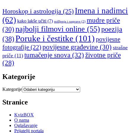
Imena i nadimci
Horoskop i astrologija
(25)
(62)
mudre priče
kako lakše učiti
(7)
mišljenja i rasprave
(2)
najbolji filmovi online
(55)
poezija
(30)
Poruke i čestitke
(101)
(38)
povijesne
povijesne građevine
(30)
fotografije
(22)
strašne
tumačenje snova
(32)
životne priče
priče
(11)
(28)
Kategorije
Kategorije
Stranice
KvizBOX
O nama
Oglašavanje
Prijatelji portala