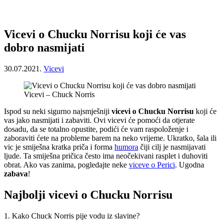
Vicevi o Chucku Norrisu koji će vas
dobro nasmijati
30.07.2021.
Vicevi
Vicevi – Chuck Norris
Ispod su neki sigurno najsmješniji
vicevi o Chucku Norrisu
koji će
vas jako nasmijati i zabaviti. Ovi vicevi će pomoći da otjerate
dosadu, da se totalno opustite, podići će vam raspoloženje i
zaboraviti ćete na probleme barem na neko vrijeme. Ukratko, šala ili
vic je smiješna kratka priča i forma
humora
čiji cilj je nasmijavati
ljude. Ta smiješna pričica često ima neočekivani rasplet i duhoviti
obrat. Ako vas zanima, pogledajte neke
viceve o Perici
. Ugodna
zabava
!
Najbolji vicevi o Chucku Norrisu
1. Kako Chuck Norris pije vodu iz slavine?