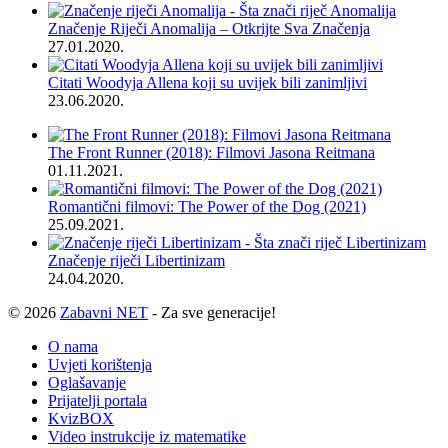
Značenje Riječi Anomalija – Otkrijte Sva Značenja
27.01.2020.
Citati Woodyja Allena koji su uvijek bili zanimljivi
23.06.2020.
The Front Runner (2018): Filmovi Jasona Reitmana
01.11.2021.
Romantični filmovi: The Power of the Dog (2021)
25.09.2021.
Značenje riječi Libertinizam
24.04.2020.
© 2026
Zabavni NET
- Za sve generacije!
O nama
Uvjeti korištenja
Oglašavanje
Prijatelji portala
KvizBOX
Video instrukcije iz matematike