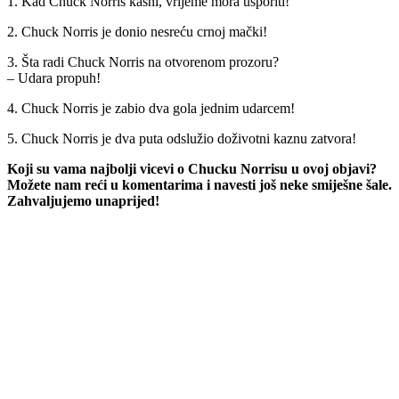
1. Kad Chuck Norris kasni, vrijeme mora usporiti!
2. Chuck Norris je donio nesreću crnoj mački!
3. Šta radi Chuck Norris na otvorenom prozoru?
– Udara propuh!
4. Chuck Norris je zabio dva gola jednim udarcem!
5. Chuck Norris je dva puta odslužio doživotni kaznu zatvora!
Koji su vama najbolji vicevi o Chucku Norrisu u ovoj objavi?
Možete nam reći u komentarima i navesti još neke smiješne šale.
Zahvaljujemo unaprijed!