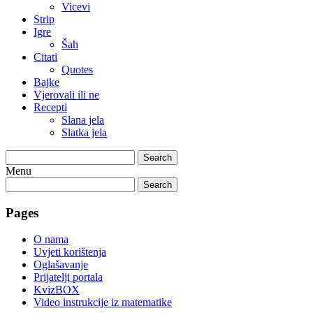
Vicevi
Strip
Igre
Šah
Citati
Quotes
Bajke
Vjerovali ili ne
Recepti
Slana jela
Slatka jela
Search
Menu
Search
Pages
O nama
Uvjeti korištenja
Oglašavanje
Prijatelji portala
KvizBOX
Video instrukcije iz matematike