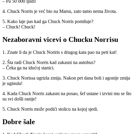
– Pa 50 000 ljudi!
4. Chuck Norris je već bio na Marsu, zato tamo nema života.
5. Kako laje pas kad ga Chuck Norris pomiluje?
– Chuck! Chuck!
Nezaboravni vicevi o Chucku Norrisu
1. Znate li da je Chuck Noriris s drugog kata pao na peti kat!
2. Šta radi Chuck Norris kad zakasni na autobus?
– Čeka ga na idućoj stanici.
3. Chuck Norissa ugrizla zmija. Nakon pet dana boli i agonije zmija
je uginula!
4. Kada Chuck Norris zakasni na posao, šef ustane i izvini mu se što
su svi došli ranije!
5. Chuck Norris može podići stolicu na kojoj sjedi.
Dobre šale