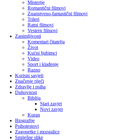
Misterije
Romantični filmovi
Znanstveno-fantastični filmovi
Trileri
Ratni filmovi
Vestern filmovi
Zanimljivosti
Komentari čitatelja
Život
Kućni ljubimci
Video
Sport i klađenje
Razno
Korisni savjeti
Značenje riječi
Zdravlje i psiha
Duhovnost
Biblija
Stari zavjet
Novi zavjet
Kuran
Biografije
Psihotestovi
Zagonetke i mozgalice
Smiješne slike