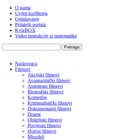
O nama
Uvjeti korištenja
Oglašavanje
Prijatelji portala
KvizBOX
Video instrukcije iz matematike
Pretraga
Naslovnica
Filmovi
Akcijski filmovi
Avanturistički filmovi
Animirani filmovi
Biografski filmovi
Komedije
Kriminalistički filmovi
Dokumentarni filmovi
Drame
Obiteljski filmovi
Povijesni filmovi
Horror filmovi
Mjuzikli