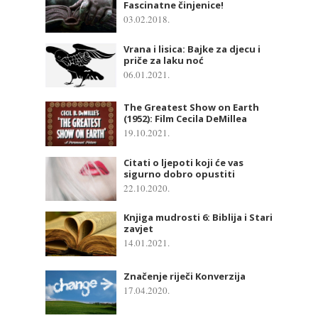
Fascinatne činjenice!
03.02.2018.
Vrana i lisica: Bajke za djecu i
priče za laku noć
06.01.2021.
The Greatest Show on Earth
(1952): Film Cecila DeMillea
19.10.2021.
Citati o ljepoti koji će vas
sigurno dobro opustiti
22.10.2020.
Knjiga mudrosti 6: Biblija i Stari
zavjet
14.01.2021.
Značenje riječi Konverzija
17.04.2020.