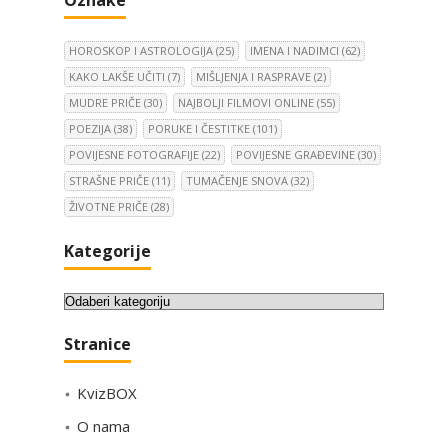
HOROSKOP I ASTROLOGIJA
(25)
IMENA I NADIMCI
(62)
KAKO LAKŠE UČITI
(7)
MIŠLJENJA I RASPRAVE
(2)
MUDRE PRIČE
(30)
NAJBOLJI FILMOVI ONLINE
(55)
POEZIJA
(38)
PORUKE I ČESTITKE
(101)
POVIJESNE FOTOGRAFIJE
(22)
POVIJESNE GRAĐEVINE
(30)
STRAŠNE PRIČE
(11)
TUMAČENJE SNOVA
(32)
ŽIVOTNE PRIČE
(28)
Kategorije
K
a
Stranice
t
e
KvizBOX
g
o
O nama
r