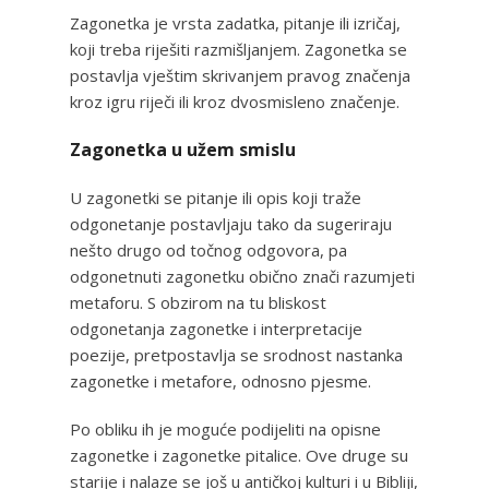
Zagonetka je vrsta zadatka, pitanje ili izričaj,
koji treba riješiti razmišljanjem. Zagonetka se
postavlja vještim skrivanjem pravog značenja
kroz igru riječi ili kroz dvosmisleno značenje.
Zagonetka u užem smislu
U zagonetki se pitanje ili opis koji traže
odgonetanje postavljaju tako da sugeriraju
nešto drugo od točnog odgovora, pa
odgonetnuti zagonetku obično znači razumjeti
metaforu. S obzirom na tu bliskost
odgonetanja zagonetke i interpretacije
poezije, pretpostavlja se srodnost nastanka
zagonetke i metafore, odnosno pjesme.
Po obliku ih je moguće podijeliti na opisne
zagonetke i zagonetke pitalice. Ove druge su
starije i nalaze se još u antičkoj kulturi i u Bibliji,