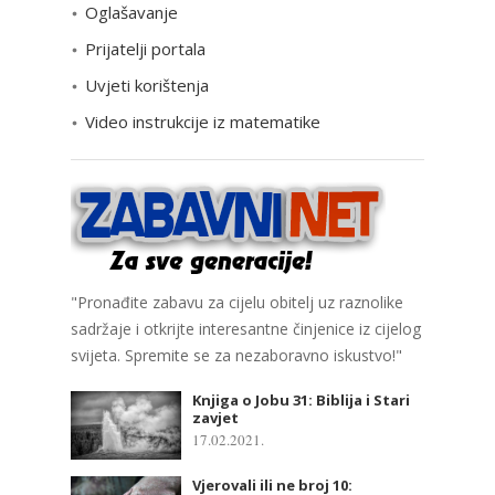
Oglašavanje
i
Prijatelji portala
j
e
Uvjeti korištenja
Video instrukcije iz matematike
"Pronađite zabavu za cijelu obitelj uz raznolike
sadržaje i otkrijte interesantne činjenice iz cijelog
svijeta. Spremite se za nezaboravno iskustvo!"
Knjiga o Jobu 31: Biblija i Stari
zavjet
17.02.2021.
Vjerovali ili ne broj 10: