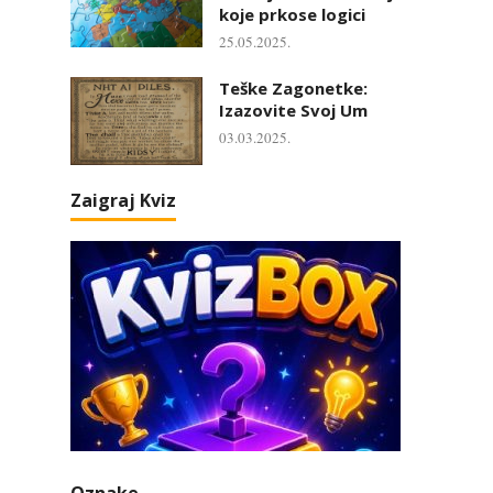
koje prkose logici
25.05.2025.
Teške Zagonetke:
Izazovite Svoj Um
03.03.2025.
Zaigraj Kviz
Oznake