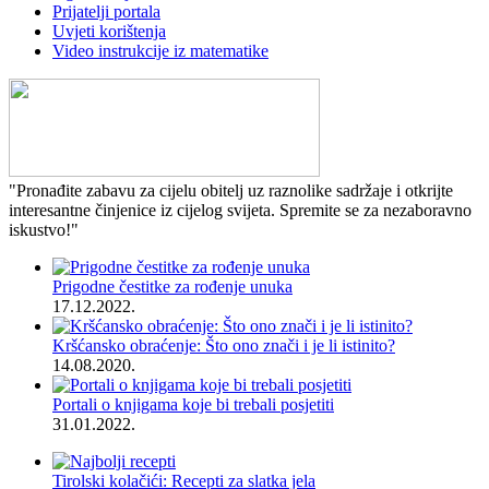
Prijatelji portala
Uvjeti korištenja
Video instrukcije iz matematike
"Pronađite zabavu za cijelu obitelj uz raznolike sadržaje i otkrijte
interesantne činjenice iz cijelog svijeta. Spremite se za nezaboravno
iskustvo!"
Prigodne čestitke za rođenje unuka
17.12.2022.
Kršćansko obraćenje: Što ono znači i je li istinito?
14.08.2020.
Portali o knjigama koje bi trebali posjetiti
31.01.2022.
Tirolski kolačići: Recepti za slatka jela