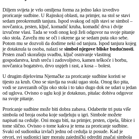
Diljem svijeta je vrlo omiljena forma za jedno lako izvedivo
proricanje sudbine. U Rajnskoj oblasti, na primjer, na stol se stavi
sedam preokrenutih tanjura. Ispod svakog od njih stavi se simbol –
novčanica, prsten, ključ, komadić kruha, komadić drva i dvije
izvučene vlasi. Tada se vodi onog koji želi odgovor na svoje pitanje
oko stola. Zavežu mu se oči i okrene ga se sedam puta oko sebe.
Potom mu se dozvoli da dodirne neki od tanjura. Ispod tanjura kojeg
je dotaknula ta osoba, nalazi se
simbol njegove bliske budućnosti
.
Prsten znači skorašnju svadbu, ključ osnivanje vlastitog
gospodarstva, kruh sreću i zadovoljstvo, kamen teškoće i borbu,
novčanica bogatstvo, drvo uspjeh i rast, a kosa – bolest.
U drugim dijelovima Njemačke za proricanje sudbine koristi se
tijesto za kruh. Ono se stavlja na svaki ugao stola. Onog tko pita,
vodi se zavezanih očiju oko stola i to tako dugo dok ne udari u jedan
od uglova. Ovisno o uglu koji je dotaknuo, pitalac dobiva odgovor
na svoje pitanje.
Proricanje sudbine može biti dobra zabava. Odaberite tri puta više
simbola od broja osoba koje sudjeluju u igri. Simbole možete
napisati na cedulje. Oni mogu biti, na primjer, prsten, cipela, šibice i
tome slično. Ovisno o tome kakva je tema za proricanje sudbine.
Svaki od sudionika izvlači jednu od cedulja iz posude. Kad je
otvori, svi sudionici igre moraju zajednički odrediti značaj simbola