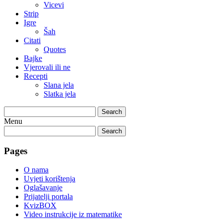
Vicevi
Strip
Igre
Šah
Citati
Quotes
Bajke
Vjerovali ili ne
Recepti
Slana jela
Slatka jela
Search
Menu
Search
Pages
O nama
Uvjeti korištenja
Oglašavanje
Prijatelji portala
KvizBOX
Video instrukcije iz matematike