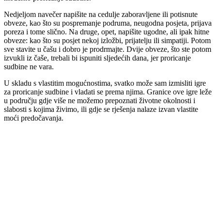
Nedjeljom navečer napišite na cedulje zaboravljene ili potisnute
obveze, kao što su pospremanje podruma, neugodna posjeta, prijava
poreza i tome slično. Na druge, opet, napišite ugodne, ali ipak hitne
obveze: kao što su posjet nekoj izložbi, prijatelju ili simpatiji. Potom
sve stavite u čašu i dobro je prodrmajte. Dvije obveze, što ste potom
izvukli iz čaše, trebali bi ispuniti sljedećih dana, jer proricanje
sudbine ne vara.
U skladu s vlastitim mogućnostima, svatko može sam izmisliti igre
za proricanje sudbine i vladati se prema njima. Granice ove igre leže
u području gdje više ne možemo prepoznati životne okolnosti i
slabosti s kojima živimo, ili gdje se rješenja nalaze izvan vlastite
moći predočavanja.