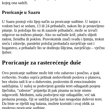
kojeg ona sadrži.
Proricanje u Saaru
U Saaru postoji vrlo lijep način za proricanje sudbine. U tanjur s
vodom baci se sedam, 13 ili 24 pribadače, nakon što je postavljeno
pitanje. Iz položaja što su ih zauzele pribadače, može se izvuči
odgovor na traženo pitanje. Ako su načinile križ, pitaču slijedi
radost, ženidba ili poklon. Pravokutnik znači svađu i ljutnju, trokut
sreću i zdravlje, paralelni položaj probadača navješćuje rast i
bogatstvo, a pribadače što se dodiruju šiljcima, navješćuju – vječnu
ljubav.
Proricanje za rasterećenje duše
Ovo proricanje sudbine može biti vrlo zabavno i poučno, a ipak
svrhovito. Svatko osjeća pritisak nedovršenih poslova o planova,
bez obzira radi li se o duhovnim, poslovnim ili emocionalnim
sadržajima. U našoj se podsvijesti gomila teret odlaganih posjeta
liječniku, “zaborav” prijatelja ili pak pisama na koje nismo
odgovorili. Međutim, naša podsvijest nije odlagalište, već tak
prolazna postaja, čiji se sadržaj javlja kao neugodan duševni teret.
Da biste se riješili tog balasta, možete koristiti i ovaj oblik za
moderno proricanje sudbine.