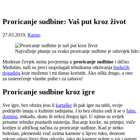
Proricanje sudbine: Vaš put kroz život
27.03.2019.
Razno
Najvažnije pitanje za svako proricanje sudbine je oduvijek bilo
Moderan čovjek nema povjerenja u
proricanje sudbine
i slično.
Međutim, naši su preci raspolagali tehnikama otkrivanja
budućih
događaja
koje možemo i mi danas koristiti. Ako ništa drugo, a ono
za rasterećenje vlastite psihe i za zabavu!
Proricanje sudbine kroz igre
Sve igre, bez obzira jesu li
kartaške
ili pak igre na tabli, svoje
podrijetlo imaju u kultnim radnjama. I to bez obzira radi li se o
šahu
,
dominu
, mikadu, skatu ili nekoj drugoj igri. U njima su uvijek
prisutne tehnike prastarih misterija. Bacanje kocke, na primjer, vuče
korijen iz afričkog načina za proricanje sudbine. Kad je netko
bolestan, plemenski vrač uzima kamene u lijevu ruku, desnom
rukom udara lijevi dlan odozdo, tako da kameni polete u vis i potom