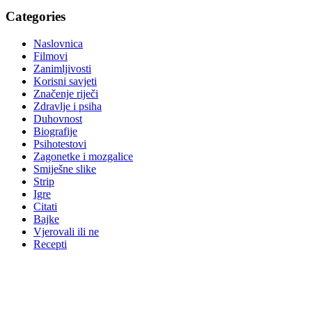
Categories
Naslovnica
Filmovi
Zanimljivosti
Korisni savjeti
Značenje riječi
Zdravlje i psiha
Duhovnost
Biografije
Psihotestovi
Zagonetke i mozgalice
Smiješne slike
Strip
Igre
Citati
Bajke
Vjerovali ili ne
Recepti