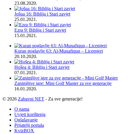
23.08.2020.
Jošua 16: Biblija i Stari zavjet
25.01.2021.
Ezra 9: Biblija i Stari zavjet
15.01.2021.
Kuran poglavlje 63: Al-Munafiqun – Licemjeri
20.10.2020.
Hošea 4: Biblija i Stari zavjet
07.01.2021.
Zanimljive igre: Mini Golf Master za sve generacije
16.01.2020.
© 2026
Zabavni NET
- Za sve generacije!
O nama
Uvjeti korištenja
Oglašavanje
Prijatelji portala
KvizBOX