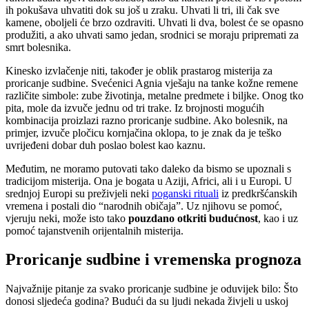
ih pokušava uhvatiti dok su još u zraku. Uhvati li tri, ili čak sve
kamene, oboljeli će brzo ozdraviti. Uhvati li dva, bolest će se opasno
produžiti, a ako uhvati samo jedan, srodnici se moraju pripremati za
smrt bolesnika.
Kinesko izvlačenje niti, također je oblik prastarog misterija za
proricanje sudbine. Svećenici Agnia vješaju na tanke kožne remene
različite simbole: zube životinja, metalne predmete i biljke. Onog tko
pita, mole da izvuče jednu od tri trake. Iz brojnosti mogućih
kombinacija proizlazi razno proricanje sudbine. Ako bolesnik, na
primjer, izvuče pločicu kornjačina oklopa, to je znak da je teško
uvrijeđeni dobar duh poslao bolest kao kaznu.
Međutim, ne moramo putovati tako daleko da bismo se upoznali s
tradicijom misterija. Ona je bogata u Aziji, Africi, ali i u Europi. U
srednjoj Europi su preživjeli neki
poganski rituali
iz predkršćanskih
vremena i postali dio “narodnih običaja”. Uz njihovu se pomoć,
vjeruju neki, može isto tako
pouzdano otkriti budućnost
, kao i uz
pomoć tajanstvenih orijentalnih misterija.
Proricanje sudbine i vremenska prognoza
Najvažnije pitanje za svako proricanje sudbine je oduvijek bilo: Što
donosi sljedeća godina? Budući da su ljudi nekada živjeli u uskoj