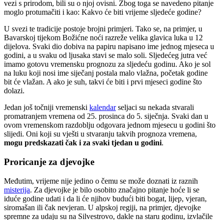
vezi s prirodom, bili su o njoj ovisni. Zbog toga se navedeno pitanje
moglo protumačiti i kao: Kakvo će biti vrijeme sljedeće godine?
U svezi te tradicije postoje brojni primjeri. Tako se, na primjer, u
Bavarskoj tijekom Božićne noći razreže velika glavica luka u 12
dijelova. Svaki dio dobiva na papiru napisano ime jednog mjeseca u
godini, a u svaku od ljusaka stavi se malo soli. Sljedećeg jutra već
imamo gotovu vremensku prognozu za sljedeću godinu. Ako je sol
na luku koji nosi ime siječanj postala malo vlažna, početak godine
bit će vlažan. A ako je suh, takvi će biti i prvi mjeseci godine što
dolazi.
Jedan još točniji vremenski
kalendar
seljaci su nekada stvarali
promatranjem vremena od 25. prosinca do 5. siječnja. Svaki dan u
ovom vremenskom razdoblju odgovara jednom mjesecu u godini što
slijedi. Oni koji su vješti u stvaranju takvih prognoza vremena,
mogu predskazati čak i za svaki tjedan u godini
.
Proricanje za djevojke
Međutim, vrijeme nije jedino o čemu se može doznati iz raznih
misterija
. Za djevojke je bilo osobito značajno pitanje hoće li se
iduće godine udati i da li će njihov budući biti bogat, lijep, vjeran,
siromašan ili čak nevjeran. U alpskoj regiji, na primjer, djevojke
spremne za udaju su na Silvestrovo, dakle na staru godinu, izvlačile