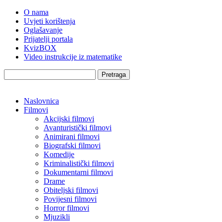
O nama
Uvjeti korištenja
Oglašavanje
Prijatelji portala
KvizBOX
Video instrukcije iz matematike
Pretraga
Naslovnica
Filmovi
Akcijski filmovi
Avanturistički filmovi
Animirani filmovi
Biografski filmovi
Komedije
Kriminalistički filmovi
Dokumentarni filmovi
Drame
Obiteljski filmovi
Povijesni filmovi
Horror filmovi
Mjuzikli