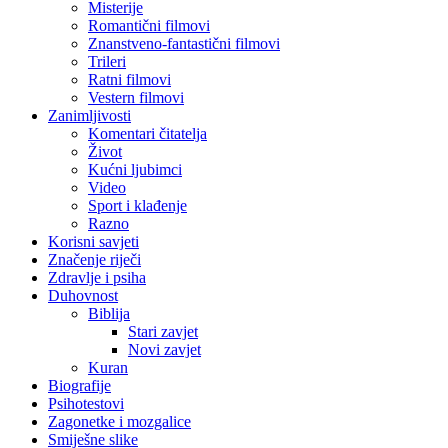
Misterije
Romantični filmovi
Znanstveno-fantastični filmovi
Trileri
Ratni filmovi
Vestern filmovi
Zanimljivosti
Komentari čitatelja
Život
Kućni ljubimci
Video
Sport i klađenje
Razno
Korisni savjeti
Značenje riječi
Zdravlje i psiha
Duhovnost
Biblija
Stari zavjet
Novi zavjet
Kuran
Biografije
Psihotestovi
Zagonetke i mozgalice
Smiješne slike