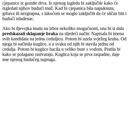
cjepanice iz gomile drva. Iz njenog izgleda bi zaključile kako će
izgledati njihov budući muž. Kad bi cjepanica bila napuknuta,
grbava ili nezgrapna, s lakoćom se moglo zaključiti da će sličan biti i
budući mladenac.
Ako bi djevojka imala na izbor nekoliko mogućnosti, ona bi si dala
predskazati sklapanje braka
na sljedeći način: Napisala bi imena
svih kandidata na jednu ceduljicu. Potom bi uzela svježeg kruha. Od
njega bi načinila kuglice, a u svaku od njih bi stavila jednu od
cedulja. Potom bi kuglice bacila u veliko bure s vodom. Pratila bi
kako se polagano rastvaraju. Kuglica koja se prva raspadne, daje
ime njenog budućeg supruga.