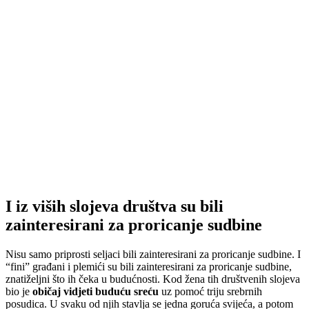
I iz viših slojeva društva su bili
zainteresirani za proricanje sudbine
Nisu samo priprosti seljaci bili zainteresirani za proricanje sudbine. I
“fini” građani i plemići su bili zainteresirani za proricanje sudbine,
znatiželjni što ih čeka u budućnosti. Kod žena tih društvenih slojeva
bio je
običaj vidjeti buduću sreću
uz pomoć triju srebrnih
posudica. U svaku od njih stavlja se jedna goruća svijeća, a potom