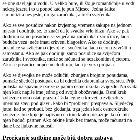
se one stavljaju u vodu. U veliko bure, ili što je romantičnije u vodu
nekog jezera i to u ponoć kad je pun Mjesec. Jedna šalica
simbolizira nevjestu, druga zaručnika, a treća svećenika.
Ako se sve posudice nakon izvjesnog vremena sakupe na jednom
mjestu i dodiruju se, to znači da je svadba vrlo blizu. Ako se pak
dodiruju samo posudice sa svijećama zaručnika i zaručnice, tada
buduća veza neće imati crkveni blagoslov. Ako se dodiruju
posudice sa svijećama djevojke i svećenika, tada će ona završiti u
samostanu. Ako se pak dodiruju samo posudice sa svijećom
zaručnika i svećenika, može se računati sa nezakonitim djetetom.
Ako se posudice uopće ne dodiruju, tada je veza propala.
Ako se djevojka ne može odlučiti, zbunjena brojnim ponudama,
pomaže sljedeći postupak da bi odredila odabranika svog srca. Prije
polaska na spavanje izreže iz papira osmerokraku zvijezdu. Na svaki
njen krak napiše ime jednog od svojih obožavatelja. Osmi krak
zvijezde mora ostati prazan. Tada legne u krevet, a zvijezdu s
imenima stavi pod glavu, kako bi “problem” prespavala. Sljedećeg
jutra, kad se probudi, bez gledanja, trga jedan krak osmerokrake
zvijezde. Ime koje je napisano na tom kraku pokazuje tko će biti
njen budući partner. Ako otkine krak bez imena, može računati na
dane bez ljubavne radosti.
Proricanje sudbine može biti dobra zabava