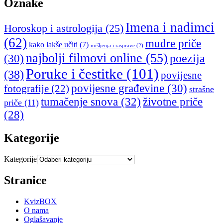
Oznake
Imena i nadimci
Horoskop i astrologija
(25)
(62)
mudre priče
kako lakše učiti
(7)
mišljenja i rasprave
(2)
najbolji filmovi online
(55)
poezija
(30)
Poruke i čestitke
(101)
(38)
povijesne
povijesne građevine
(30)
fotografije
(22)
strašne
tumačenje snova
(32)
životne priče
priče
(11)
(28)
Kategorije
Kategorije
Stranice
KvizBOX
O nama
Oglašavanje