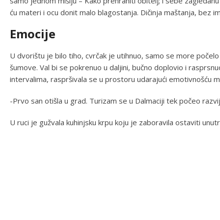
samo jednom mišlju – Kako prehraniti obitelj; i sebe zagledan
ću materi i ocu donit malo blagostanja. Dičinja maštanja, bez i
Emocije
U dvorištu je bilo tiho, cvrčak je utihnuo, samo se more počelo
šumove. Val bi se pokrenuo u daljini, bučno doplovio i rasprsnuo 
intervalima, raspršivala se u prostoru udarajući emotivnošću m
-Prvo san otišla u grad. Turizam se u Dalmaciji tek počeo razvij
U ruci je gužvala kuhinjsku krpu koju je zaboravila ostaviti unutr