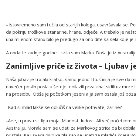
–Istovremeno sam i učila od starijih kolega, usavršavala se. Pos
da pokriju troškove stanarine, hrane, odjeće. A trebalo je nešt
unajmljenom stanu bilo je predugo za ono dite sa sela koje je 
A onda te zadnje godine… srila sam Marka. Doša je iz Australije
Zanimljive priče iz života – Ljubav j
Naša jubav je trajala kratko, samo jedno lito. Činija je sve da mi
navečer poslin posla u šetnje, obilazili prva kina, sidili uz mor
na prosidbu. Otiša je početkom jeseni a ja sam ostala još poz
-Kad si mlad lakše se odlučiš na velike pothvate, zar ne?
-Aee, u pravu si, lipa moja. Mladost, ludost. Ali već početkom p
Australiju. Morala sam se udati za Markovog strica da bi dobil
pristala. Ka i svaka divojka tila san se udati za mladića kojeg vol