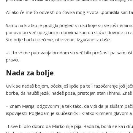
Ali ako će me to odvesti do čovika mog života…pomislila san ta
Samo na kratko je podigla pogled s ruku koje su se još nemirno
ponovo po već upeglanim rubovima kao da slažu i dovode u red m
što prije budu izrečene, otkrivene, izgurane iz duše.
–U to vrime putovanja brodom su već bila prošlost pa sam ušt
pravcu.
Nada za bolje
Uvik se nadaš bojem, očekuješ lipše pa te i razočaranje još jač
borba, da naučiš jezik, nađeš posa, pristojan stan i hranu. Zna
– Znam Marija, odgovorim ja tek tako, da vidi da je slušam pažl
ispovijesti. Pogledam je suučesnički i kratko klimnem glavom a 
-I sve bi bilo dobro da Marko nije pija. Radili bi, borili se ka i d