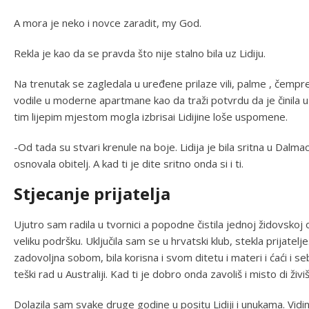
A mora je neko i novce zaradit, my God.
Rekla je kao da se pravda što nije stalno bila uz Lidiju.
Na trenutak se zagledala u uređene prilaze vili, palme , čemp
vodile u moderne apartmane kao da traži potvrdu da je činila u ž
tim lijepim mjestom mogla izbrisai Lidijine loše uspomene.
-Od tada su stvari krenule na boje. Lidija je bila sritna u Dalm
osnovala obitelj. A kad ti je dite sritno onda si i ti.
Stjecanje prijatelja
Ujutro sam radila u tvornici a popodne čistila jednoj židovskoj ob
veliku podršku. Uključila sam se u hrvatski klub, stekla prijatelje
zadovoljna sobom, bila korisna i svom ditetu i materi i ćaći i s
teški rad u Australiji. Kad ti je dobro onda zavoliš i misto di živ
Dolazila sam svake druge godine u positu Lidiji i unukama. Vidin, 