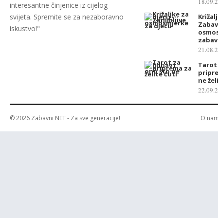
18.09.
interesantne činjenice iz cijelog
svijeta. Spremite se za nezaboravno
Križal
Zaba
iskustvo!"
osmos
zabav
21.08.
Tarot 
pripr
ne žel
22.09.
© 2026
Zabavni NET
- Za sve generacije!
O na