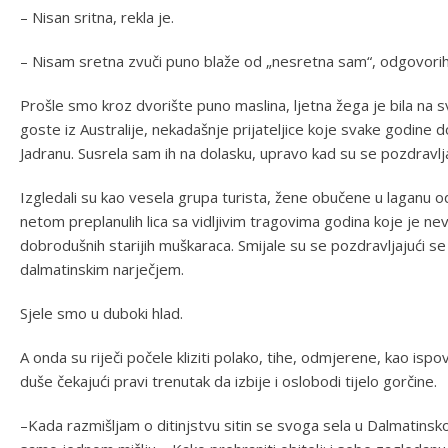
– Nisan sritna, rekla je.
– Nisam sretna zvuči puno blaže od „nesretna sam“, odgovorih 
Prošle smo kroz dvorište puno maslina, ljetna žega je bila na s
goste iz Australije, nekadašnje prijateljice koje svake godine 
Jadranu. Susrela sam ih na dolasku, upravo kad su se pozdravlja
Izgledali su kao vesela grupa turista, žene obučene u laganu odj
netom preplanulih lica sa vidljivim tragovima godina koje je nev
dobrodušnih starijih muškaraca. Smijale su se pozdravljajući se 
dalmatinskim narječjem.
Sjele smo u duboki hlad.
A onda su riječi počele kliziti polako, tihe, odmjerene, kao isp
duše čekajući pravi trenutak da izbije i oslobodi tijelo gorčine.
–Kada razmišljam o ditinjstvu sitin se svoga sela u Dalmatinsk