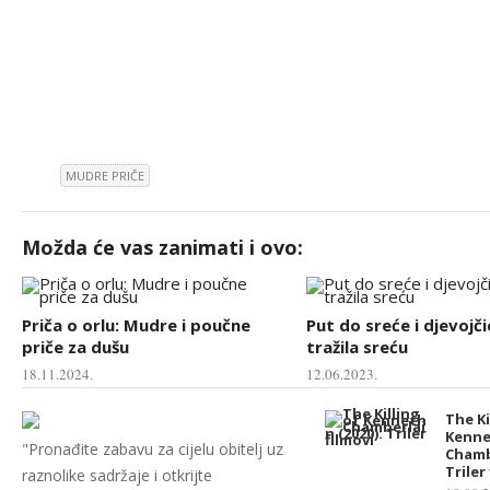
MUDRE PRIČE
Možda će vas zanimati i ovo:
Priča o orlu: Mudre i poučne
Put do sreće i djevojči
priče za dušu
tražila sreću
18.11.2024.
12.06.2023.
The Ki
Kenn
"Pronađite zabavu za cijelu obitelj uz
Chambe
Triler
raznolike sadržaje i otkrijte