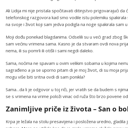
Ali Lidija mi nije pristala spočitavati ditinjstvo prigovarajući 
telefonskog razgovora kad smo vodile istu polemiku spakirala 
na svoje i život koji sam jedva podigla na noge spakirala sam u
Moji dođu ponekad blagdanima. Odselili su u veći grad zbog škol
sam većinu vrimena sama. Kasno je da stvaram ovdi nova prijat
nema, ili su pomrli ili otišli i sami negdi daleko.
Sama, noćima ne spavam u ovim velikim sobama u kojima nema 
sagrađeno a ja se uporno pitam di je moj život, di su moja pri
mogu više biti sritna ovdi di sam ponikla?
Sama…da li je odgovor u toj riči, jer vratih se da budem s nj
se s vrimena na vrime položi vinac od ruža što brzo povene od 
Zanimljive priče iz života – San o b
Krpa je ležala na stolu presavijena i posložena uredno, gladila ju