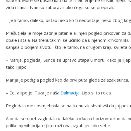
nabora. More se utišalo kao da je cijelo vrijeme slušalo njenu i
zida i Lana i Ivan su zaboravili oko čega su se prepirali.
– Je li tamo, daleko, ostao neko ko ti nedostaje, neko zbog k
Prešutjela je moje zadnje pitanje ali njen pogled prikovan za d
obale i stala. Na trenutak mi se učinilo da u njenom krhkom lik
sanjala o boljem životu i što je tamo, na drugom kraju svijeta o
– Marija, pogledaj. Sunce se upravo utapa u moru. Kako je lijep
tako lijepo!
Marija je podigla pogled kao da prvi puta gleda zalazak sunca.
– Ee, a lipo je. Taka je naša
Dalmacija
. Lipo si to rekla.
Pogledala me i osmjehnula se na trenutak shvativši da joj poku
A onda se opet zagledala u daleku točku na horizontu kao da ne
prilike njenih prijateljica traži onaj izgubljeni dio sebe.