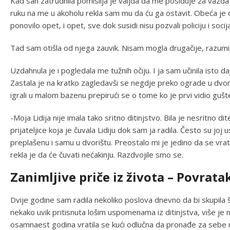
Kad san zatrudnila pomislija je valjda da me posiduje za vazda 
ruku na me u akoholu rekla sam mu da ću ga ostavit. Obeća je da
ponovilo opet, i opet, sve dok susidi nisu pozvali policiju i socij
Tad sam otišla od njega zauvik. Nisam mogla drugačije, razumi
Uzdahnula je i pogledala me tužnih očiju. I ja sam učinila isto da
Zastala je na kratko zagledavši se negdje preko ograde u dvor
igrali u malom bazenu prepirući se o tome ko je prvi vidio gušt
-Moja Lidija nije imala tako sritno ditinjstvo. Bila je nesritno d
prijateljice koja je čuvala Lidiju dok sam ja radila. Često su joj us
preplašenu i samu u dvorištu. Preostalo mi je jedino da se vrat
rekla je da će čuvati nećakinju. Razdvojile smo se.
Zanimljive priče iz života – Povrata
Dvije godine sam radila nekoliko poslova dnevno da bi skupila šo
nekako uvik pritisnuta lošim uspomenama iz ditinjstva, više je n
osamnaest godina vratila se kući odlučna da pronađe za sebe mis