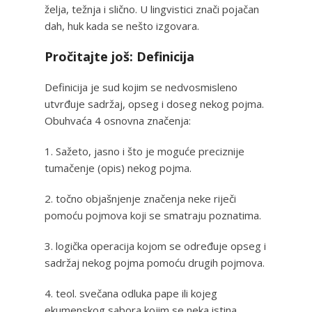
želja, težnja i slično. U lingvistici znači pojačan
dah, huk kada se nešto izgovara.
Pročitajte još: Definicija
Definicija je sud kojim se nedvosmisleno
utvrđuje sadržaj, opseg i doseg nekog pojma.
Obuhvaća 4 osnovna značenja:
1. Sažeto, jasno i što je moguće preciznije
tumačenje (opis) nekog pojma.
2. točno objašnjenje značenja neke riječi
pomoću pojmova koji se smatraju poznatima.
3. logička operacija kojom se određuje opseg i
sadržaj nekog pojma pomoću drugih pojmova.
4. teol. svečana odluka pape ili kojeg
ekumenskog sabora kojim se neka istina