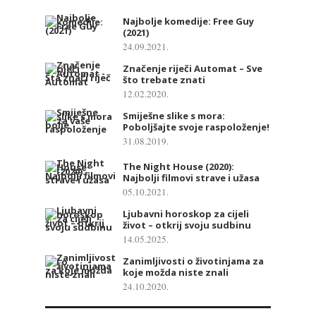
Najbolje komedije: Free Guy
(2021)
24.09.2021.
Značenje riječi Automat – Sve
što trebate znati
12.02.2020.
Smiješne slike s mora:
Poboljšajte svoje raspoloženje!
31.08.2019.
The Night House (2020):
Najbolji filmovi strave i užasa
05.10.2021.
Ljubavni horoskop za cijeli
život – otkrij svoju sudbinu
14.05.2025.
Zanimljivosti o životinjama za
koje možda niste znali
24.10.2020.