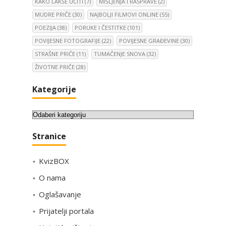
KAKO LAKŠE UČITI
(7)
MIŠLJENJA I RASPRAVE
(2)
MUDRE PRIČE
(30)
NAJBOLJI FILMOVI ONLINE
(55)
POEZIJA
(38)
PORUKE I ČESTITKE
(101)
POVIJESNE FOTOGRAFIJE
(22)
POVIJESNE GRAĐEVINE
(30)
STRAŠNE PRIČE
(11)
TUMAČENJE SNOVA
(32)
ŽIVOTNE PRIČE
(28)
Kategorije
K
a
Stranice
t
e
KvizBOX
g
o
O nama
r
Oglašavanje
i
Prijatelji portala
j
e