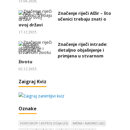
15.04.2026.
Značenje riječi Alžir – što
učenici trebaju znati o
ovoj državi
17.12.2025.
Značenje riječi intrade:
detaljno objašnjenje i
primjena u stvarnom
životu
02.12.2025.
Zaigraj Kviz
Oznake
HOROSKOP I ASTROLOGIJA
(25)
IMENA I NADIMCI
(62)