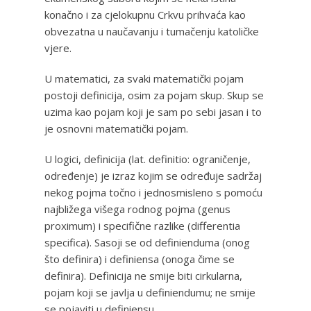
konačno i za cjelokupnu Crkvu prihvaća kao
obvezatna u naučavanju i tumačenju katoličke
vjere.
U matematici, za svaki matematički pojam
postoji definicija, osim za pojam skup. Skup se
uzima kao pojam koji je sam po sebi jasan i to
je osnovni matematički pojam.
U logici, definicija (lat. definitio: ograničenje,
određenje) je izraz kojim se određuje sadržaj
nekog pojma točno i jednosmisleno s pomoću
najbližega višega rodnog pojma (genus
proximum) i specifične razlike (differentia
specifica). Sasoji se od definienduma (onog
što definira) i definiensa (onoga čime se
definira). Definicija ne smije biti cirkularna,
pojam koji se javlja u definiendumu; ne smije
se pojaviti u definiensu.