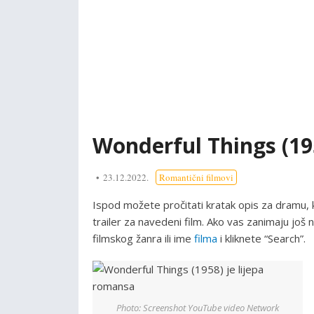
Wonderful Things (19
23.12.2022.
Romantični filmovi
Ispod možete pročitati kratak opis za dramu, 
trailer za navedeni film. Ako vas zanimaju još n
filmskog žanra ili ime
filma
i kliknete “Search”.
Photo: Screenshot YouTube video Network