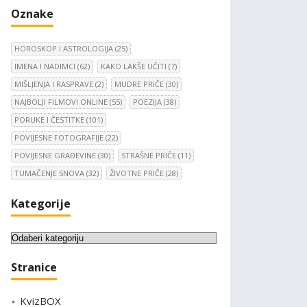
Oznake
HOROSKOP I ASTROLOGIJA
(25)
IMENA I NADIMCI
(62)
KAKO LAKŠE UČITI
(7)
MIŠLJENJA I RASPRAVE
(2)
MUDRE PRIČE
(30)
NAJBOLJI FILMOVI ONLINE
(55)
POEZIJA
(38)
PORUKE I ČESTITKE
(101)
POVIJESNE FOTOGRAFIJE
(22)
POVIJESNE GRAĐEVINE
(30)
STRAŠNE PRIČE
(11)
TUMAČENJE SNOVA
(32)
ŽIVOTNE PRIČE
(28)
Kategorije
K
a
Stranice
t
e
KvizBOX
g