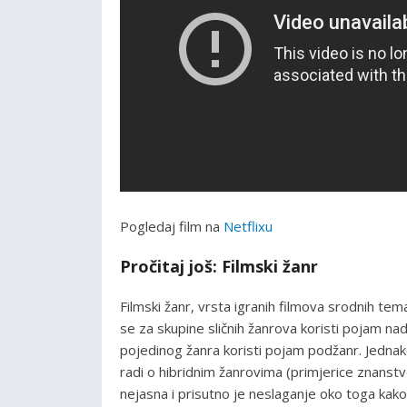
Pogledaj film na
Netflixu
Pročitaj još: Filmski žanr
Filmski žanr, vrsta igranih filmova srodnih tem
se za skupine sličnih žanrova koristi pojam 
pojedinog žanra koristi pojam podžanr. Jednako
radi o hibridnim žanrovima (primjerice znanstve
nejasna i prisutno je neslaganje oko toga kako ih