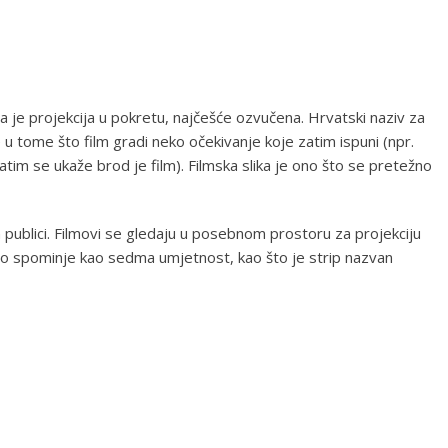
alna je projekcija u pokretu, najčešće ozvučena. Hrvatski naziv za
je u tome što film gradi neko očekivanje koje zatim ispuni (npr.
 zatim se ukaže brod je film). Filmska slika je ono što se pretežno
en publici. Filmovi se gledaju u posebnom prostoru za projekciju
često spominje kao sedma umjetnost, kao što je strip nazvan