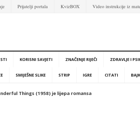
nje
Prijatelji portala
KvizBOX
Video instrukcije iz ma
STI
KORISNI SAVJETI
ZNAČENJE RIJEČI
ZDRAVLJE I PS
CE
SMIJEŠNE SLIKE
STRIP
IGRE
CITATI
BAJ
derful Things (1958) je lijepa romansa