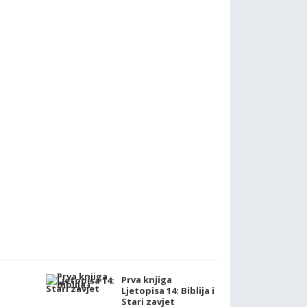
Prva knjiga
Ljetopisa 14: Biblija i
Stari zavjet