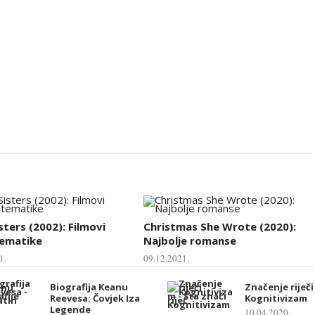
sters (2002): Filmovi
Christmas She Wrote (2020):
tematike
Najbolje romanse
1.
09.12.2021.
Biografija Keanu
Značenje riječi
Reevesa: Čovjek Iza
Kognitivizam
Legende
10.04.2020.