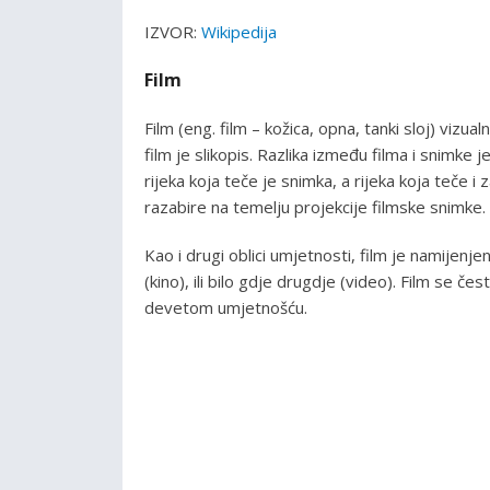
IZVOR:
Wikipedija
Film
Film (eng. film – kožica, opna, tanki sloj) vizu
film je slikopis. Razlika između filma i snimke 
rijeka koja teče je snimka, a rijeka koja teče i
razabire na temelju projekcije filmske snimke.
Kao i drugi oblici umjetnosti, film je namijenj
(kino), ili bilo gdje drugdje (video). Film se 
devetom umjetnošću.