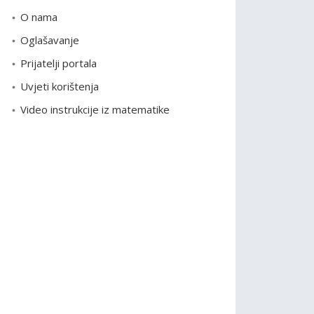
o
O nama
r
Oglašavanje
i
Prijatelji portala
j
e
Uvjeti korištenja
Video instrukcije iz matematike