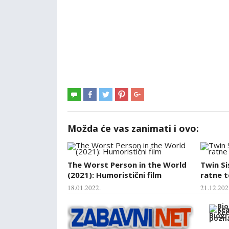
Možda će vas zanimati i ovo:
The Worst Person in the World
Twin Si
(2021): Humoristični film
ratne 
18.01.2022.
21.12.202