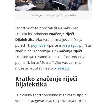
Saznajte značenje riječi Dijalektika
Ispod možete pročitati
šta znači riječ
Dijalektika, odnosno
značenje riječi
Dijalektika
. Ako vas zanima još značenja
pojedinih
pojmova
, upišite u
pretragu
npr. “šta
znači riječ Dihotomija” ili “
Značenje riječi
Dihotomija” ili samo jednu riječ određenog
pojma i kliknite “Search”. Ako vas zanima,
možete pročitati nešto o
letargiji
.
Kratko značenje riječi
Dijalektika
Dijalektika znači sposobnost za razmišljanje,
vođenje razgovaranja, raspravljanja i slično.