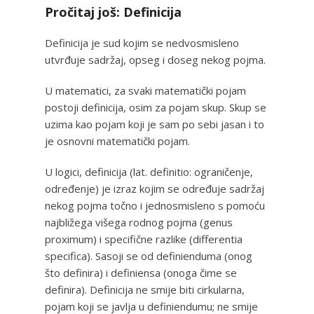
Pročitaj još: Definicija
Definicija je sud kojim se nedvosmisleno
utvrđuje sadržaj, opseg i doseg nekog pojma.
U matematici, za svaki matematički pojam
postoji definicija, osim za pojam skup. Skup se
uzima kao pojam koji je sam po sebi jasan i to
je osnovni matematički pojam.
U logici, definicija (lat. definitio: ograničenje,
određenje) je izraz kojim se određuje sadržaj
nekog pojma točno i jednosmisleno s pomoću
najbližega višega rodnog pojma (genus
proximum) i specifične razlike (differentia
specifica). Sasoji se od definienduma (onog
što definira) i definiensa (onoga čime se
definira). Definicija ne smije biti cirkularna,
pojam koji se javlja u definiendumu; ne smije