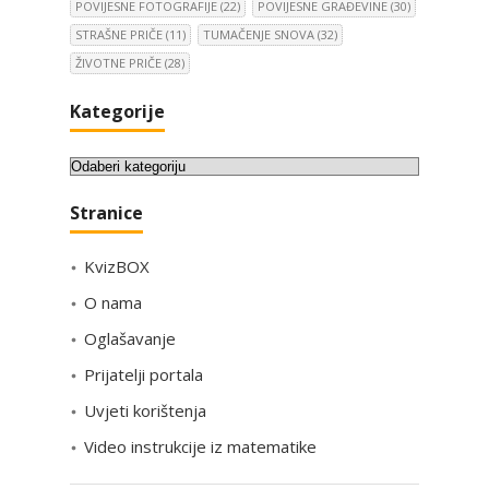
POVIJESNE FOTOGRAFIJE
(22)
POVIJESNE GRAĐEVINE
(30)
STRAŠNE PRIČE
(11)
TUMAČENJE SNOVA
(32)
ŽIVOTNE PRIČE
(28)
Kategorije
K
a
Stranice
t
e
KvizBOX
g
o
O nama
r
Oglašavanje
i
Prijatelji portala
j
e
Uvjeti korištenja
Video instrukcije iz matematike