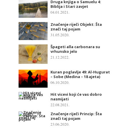
Druga knjiga o Samuelu 4:
Biblija i Stari zavjet
04.01.2021.
Značenje riječi Objekt: Šta
znači taj pojam
31.05.2020.
Špageti alla carbonara su
vrhunsko jelo
21.12.2022.
Kuran poglavlje 49: Al-Hugurat
– Sobe (Medina – 18 ajeta)
06.10.2020.
Hit vicevi koji će vas dobro
nasmijati
22.08.2021.
Značenje riječi Princip: Šta
znači taj pojam
23.06.2020.