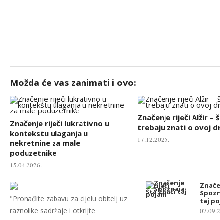
Možda će vas zanimati i ovo:
Značenje riječi Alžir – 
Značenje riječi lukrativno u
trebaju znati o ovoj d
kontekstu ulaganja u
17.12.2025.
nekretnine za male
poduzetnike
15.04.2026.
Značen
Spozn
"Pronađite zabavu za cijelu obitelj uz
taj p
raznolike sadržaje i otkrijte
07.09.