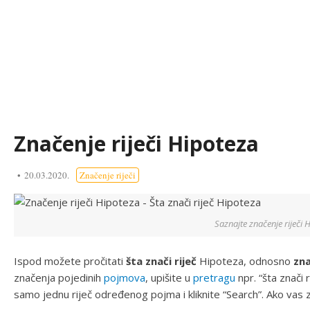
Značenje riječi Hipoteza
20.03.2020.
Značenje riječi
Saznajte značenje riječi 
Ispod možete pročitati
šta znači riječ
Hipoteza, odnosno
zna
značenja pojedinih
pojmova
, upišite u
pretragu
npr. “šta znači ri
samo jednu riječ određenog pojma i kliknite “Search”. Ako vas