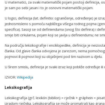
U matematici, za svaki matematički pojam postoji definicija, 
je sam po sebi jasan i to je osnovni matematički pojam.
U logici, definicija (lat. definitio: ograničenje, određenje) je 
jednosmisleno s pomoću najbližega višega rodnog pojma (genus 
specifica). Sasoji se od definienduma (onog što definira) i defi
smije biti cirkularna, pojam koji se javlja u definiendumu; ne smi
Na području leksikografije i enciklopedike, definicija je neizos
članka. Od glave članka odvojena je zarezom, nema pomoćnog g
pojmovi ili pojmovi koji su objašnjeni pod tim nazivom u djelu.
U širem smislu, definicija je svaki izraz koji pobliže određuje ili 
IZVOR:
Wikipedija
Leksikografija
Leksikografija (grč. lexikón (biblíon) = rječnik + gráphein = pisat
izradom rječnika. Leksikografija se može promatrati kao grana je