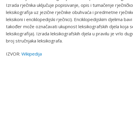
Izrada rječnika uključuje popisivanje, opis i tumačenje rječničko
leksikografija uz jezične rječnike obuhvaća i predmetne rječnik
leksikoni i enciklopedijski rječnici). Enciklopedijskim djelima b
također može označavati ukupnost leksikografskih djela koja se o
leksikografija). Izrada leksikografskih djela u pravilu je vrlo d
broj stručnjaka leksikografa.
IZVOR:
Wikipedija