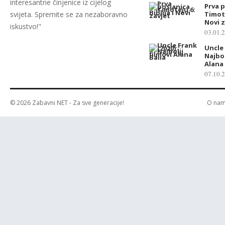
interesantne činjenice iz cijelog
Prva 
svijeta. Spremite se za nezaboravno
Timote
Novi z
iskustvo!"
03.01.
Uncle 
Najbol
Alana 
07.10.
© 2026
Zabavni NET
- Za sve generacije!
O na