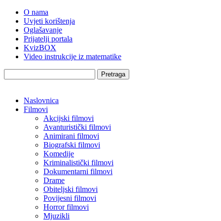
O nama
Uvjeti korištenja
Oglašavanje
Prijatelji portala
KvizBOX
Video instrukcije iz matematike
Pretraga
Naslovnica
Filmovi
Akcijski filmovi
Avanturistički filmovi
Animirani filmovi
Biografski filmovi
Komedije
Kriminalistički filmovi
Dokumentarni filmovi
Drame
Obiteljski filmovi
Povijesni filmovi
Horror filmovi
Mjuzikli