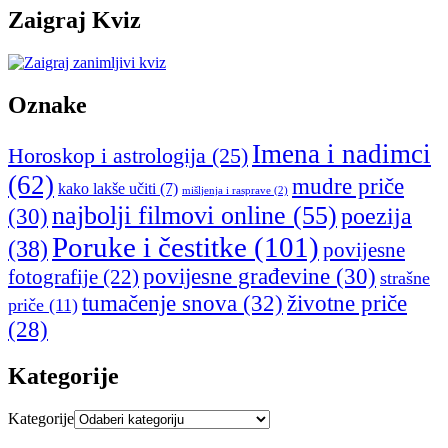
Zaigraj Kviz
Oznake
Imena i nadimci
Horoskop i astrologija
(25)
(62)
mudre priče
kako lakše učiti
(7)
mišljenja i rasprave
(2)
najbolji filmovi online
(55)
poezija
(30)
Poruke i čestitke
(101)
(38)
povijesne
povijesne građevine
(30)
fotografije
(22)
strašne
tumačenje snova
(32)
životne priče
priče
(11)
(28)
Kategorije
Kategorije