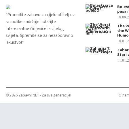
Bolest
pasa i
"Pronađite zabavu za cijelu obitelj uz
18.09.
raznolike sadržaje i otkrijte
The W
interesantne činjenice iz cijelog
the Wo
svijeta. Spremite se za nezaboravno
Humori
18.01.
iskustvo!"
Zaharij
Stari 
11.01.
© 2026
Zabavni NET
- Za sve generacije!
O na