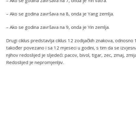
– Ako se godina završava na 7, onda je Yin vatra.
– Ako se godina završava na 8, onda je Yang zemlja.
– Ako se godina završava na 9, onda je Yin zemlja.
Drugi ciklus predstavlja ciklus 12 zodijačkih znakova, odnosno
također povezano i sa 12 mjeseci u godini, s tim da se izvjes
njihov redoslijed je sljedeći: pacov, bivol, tigar, zec, zmaj, zmij
Redoslijed je nepromjenljiv.