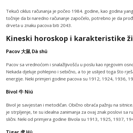
Tekući ciklus računanja je počeo 1984. godine, kao godina yang
točnije da bi naredno računanje započelo, potrebno je da prođ
drveta u znaku pacova biti 2043.
Kineski horoskop i karakteristike ž
Pacov 大鼠 Dà shǔ
Pacov sa vrednoćom i snalažljivošću u poslu kao njegovim osno
Nekada djeluje pohlepno i sebično, a to je uslijed toga što rješ
energije. Neki primjeri godine pacova su 1912, 1924, 1936, 1
Bivol 牛 Niú
Bivol je savjestan i metodičan. Obično obraća pažnju na sitnice.
je strpljenje, te su idealna zanimanja za ovaj znak poslovi sa 
slični. Neki od primjera godine Bivola su 1913, 1925, 1937, 1
Tigar 虎 Hǔ