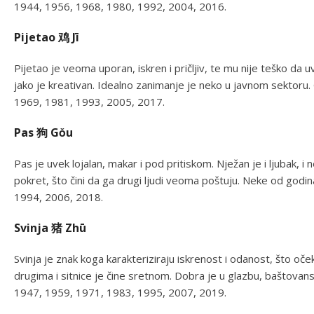
1944, 1956, 1968, 1980, 1992, 2004, 2016.
Pijetao 鸡 Jī
Pijetao je veoma uporan, iskren i pričljiv, te mu nije teško da uv
jako je kreativan. Idealno zanimanje je neko u javnom sektoru
1969, 1981, 1993, 2005, 2017.
Pas 狗 Gǒu
Pas je uvek lojalan, makar i pod pritiskom. Nježan je i ljubak, i
pokret, što čini da ga drugi ljudi veoma poštuju. Neke od god
1994, 2006, 2018.
Svinja 猪 Zhū
Svinja je znak koga karakteriziraju iskrenost i odanost, što oček
drugima i sitnice je čine sretnom. Dobra je u glazbu, baštovans
1947, 1959, 1971, 1983, 1995, 2007, 2019.