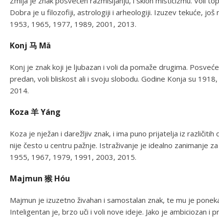
Zmija je znak posvećen razmišljanju, i sklon misticizmu. Voli to
Dobra je u filozofiji, astrologiji i arheologiji. Izuzev tekuće, 
1953, 1965, 1977, 1989, 2001, 2013.
Konj 马 Mǎ
Konj je znak koji je ljubazan i voli da pomaže drugima. Posvećen
predan, voli bliskost ali i svoju slobodu. Godine Konja su 19
2014.
Koza 羊 Yáng
Koza je nježan i darežljiv znak, i ima puno prijatelja iz različitih
nije često u centru pažnje. Istraživanje je idealno zanimanje 
1955, 1967, 1979, 1991, 2003, 2015.
Majmun 猴 Hóu
Majmun je izuzetno živahan i samostalan znak, te mu je ponek
Inteligentan je, brzo uči i voli nove ideje. Jako je ambiciozan 