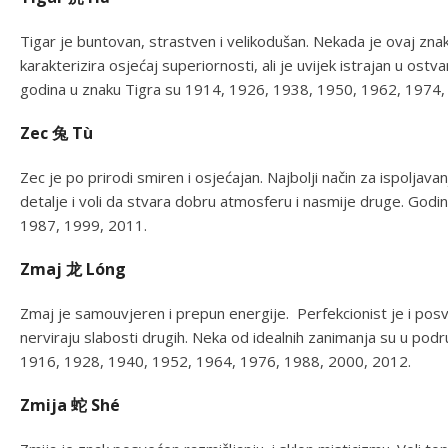
Tigar je buntovan, strastven i velikodušan. Nekada je ovaj zn
karakterizira osjećaj superiornosti, ali je uvijek istrajan u ost
godina u znaku Tigra su 1914, 1926, 1938, 1950, 1962, 1974,
Zec 兔 Tù
Zec je po prirodi smiren i osjećajan. Najbolji način za ispoljav
detalje i voli da stvara dobru atmosferu i nasmije druge. Go
1987, 1999, 2011.
Zmaj 龙 Lóng
Zmaj je samouvjeren i prepun energije. Perfekcionist je i posveć
nerviraju slabosti drugih. Neka od idealnih zanimanja su u podru
1916, 1928, 1940, 1952, 1964, 1976, 1988, 2000, 2012.
Zmija 蛇 Shé