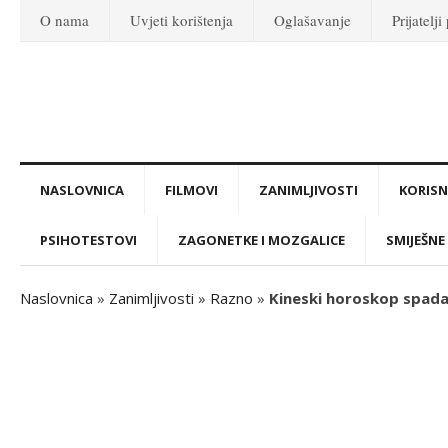
O nama
Uvjeti korištenja
Oglašavanje
Prijatelji
NASLOVNICA
FILMOVI
ZANIMLJIVOSTI
KORISNI
PSIHOTESTOVI
ZAGONETKE I MOZGALICE
SMIJEŠNE 
Naslovnica
»
Zanimljivosti
»
Razno
»
Kineski horoskop spada u