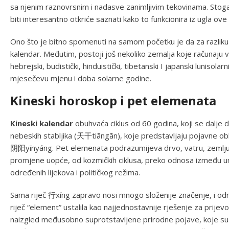
sa njenim raznovrsnim i nadasve zanimljivim tekovinama. Stoga,
biti interesantno otkriće saznati kako to funkcionira iz ugla ove
Ono što je bitno spomenuti na samom početku je da za razliku o
kalendar. Međutim, postoji još nekoliko zemalja koje računaju vr
hebrejski, budistički, hinduistički, tibetanski I japanski lunisolar
mjesečevu mjenu i doba solarne godine.
Kineski horoskop i pet elemenata
Kineski kalendar
obuhvaća ciklus od 60 godina, koji se dalje dije
nebeskih stabljika (天干tiāngān), koje predstavljaju pojavne ob
阴阳yīnyáng. Pet elemenata podrazumijeva drvo, vatru, zemlju,
promjene uopće, od kozmičkih ciklusa, preko odnosa između un
određenih lijekova i političkog režima.
Sama riječ 行xíng zapravo nosi mnogo složenije značenje, i odn
riječ “element” ustalila kao najjednostavnije rješenje za prijev
naizgled međusobno suprotstavljene prirodne pojave, koje su 