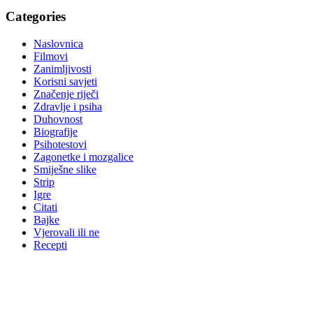
Categories
Naslovnica
Filmovi
Zanimljivosti
Korisni savjeti
Značenje riječi
Zdravlje i psiha
Duhovnost
Biografije
Psihotestovi
Zagonetke i mozgalice
Smiješne slike
Strip
Igre
Citati
Bajke
Vjerovali ili ne
Recepti