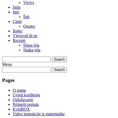
Vicevi
Strip
Igre
Šah
Citati
Quotes
Bajke
Vjerovali ili ne
Recepti
Slana jela
Slatka jela
Search
Menu
Search
Pages
O nama
Uvjeti korištenja
Oglašavanje
Prijatelji portala
KvizBOX
Video instrukcije iz matematike