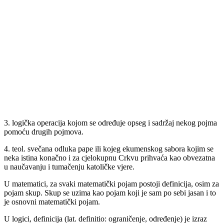
3. logička operacija kojom se određuje opseg i sadržaj nekog pojma
pomoću drugih pojmova.
4. teol. svečana odluka pape ili kojeg ekumenskog sabora kojim se
neka istina konačno i za cjelokupnu Crkvu prihvaća kao obvezatna
u naučavanju i tumačenju katoličke vjere.
U matematici, za svaki matematički pojam postoji definicija, osim za
pojam skup. Skup se uzima kao pojam koji je sam po sebi jasan i to
je osnovni matematički pojam.
U logici, definicija (lat. definitio: ograničenje, određenje) je izraz