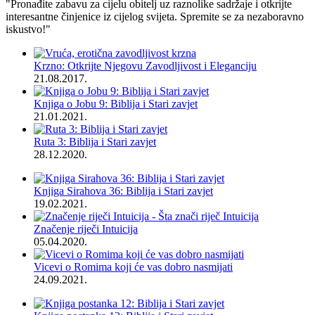
"Pronađite zabavu za cijelu obitelj uz raznolike sadržaje i otkrijte
interesantne činjenice iz cijelog svijeta. Spremite se za nezaboravno
iskustvo!"
Krzno: Otkrijte Njegovu Zavodljivost i Eleganciju
21.08.2017.
Knjiga o Jobu 9: Biblija i Stari zavjet
21.01.2021.
Ruta 3: Biblija i Stari zavjet
28.12.2020.
Knjiga Sirahova 36: Biblija i Stari zavjet
19.02.2021.
Značenje riječi Intuicija
05.04.2020.
Vicevi o Romima koji će vas dobro nasmijati
24.09.2021.