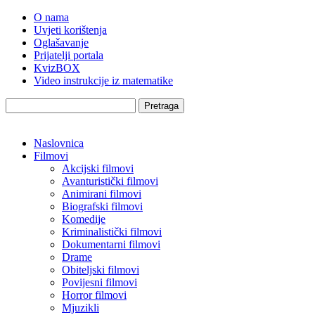
O nama
Uvjeti korištenja
Oglašavanje
Prijatelji portala
KvizBOX
Video instrukcije iz matematike
Pretraga
Naslovnica
Filmovi
Akcijski filmovi
Avanturistički filmovi
Animirani filmovi
Biografski filmovi
Komedije
Kriminalistički filmovi
Dokumentarni filmovi
Drame
Obiteljski filmovi
Povijesni filmovi
Horror filmovi
Mjuzikli