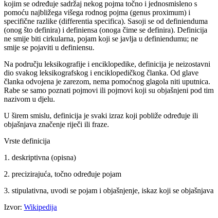
kojim se određuje sadržaj nekog pojma točno i jednosmisleno s
pomoću najbližega višega rodnog pojma (genus proximum) i
specifične razlike (differentia specifica). Sasoji se od definienduma
(onog što definira) i definiensa (onoga čime se definira). Definicija
ne smije biti cirkularna, pojam koji se javlja u definiendumu; ne
smije se pojaviti u definiensu.
Na području leksikografije i enciklopedike, definicija je neizostavni
dio svakog leksikografskog i enciklopedičkog članka. Od glave
članka odvojena je zarezom, nema pomoćnog glagola niti uputnica.
Rabe se samo poznati pojmovi ili pojmovi koji su objašnjeni pod tim
nazivom u djelu.
U širem smislu, definicija je svaki izraz koji pobliže određuje ili
objašnjava značenje riječi ili fraze.
Vrste definicija
1. deskriptivna (opisna)
2. precizirajuća, točno određuje pojam
3. stipulativna, uvodi se pojam i objašnjenje, iskaz koji se objašnjava
Izvor:
Wikipedija