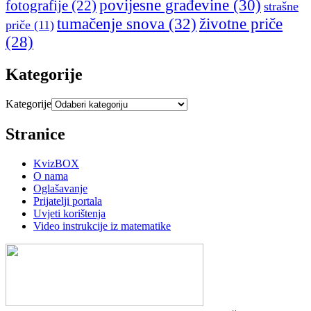
povijesne građevine
(30)
fotografije
(22)
strašne
tumačenje snova
(32)
životne priče
priče
(11)
(28)
Kategorije
Kategorije
Stranice
KvizBOX
O nama
Oglašavanje
Prijatelji portala
Uvjeti korištenja
Video instrukcije iz matematike