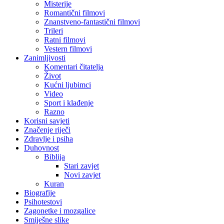
Misterije
Romantični filmovi
Znanstveno-fantastični filmovi
Trileri
Ratni filmovi
Vestern filmovi
Zanimljivosti
Komentari čitatelja
Život
Kućni ljubimci
Video
Sport i klađenje
Razno
Korisni savjeti
Značenje riječi
Zdravlje i psiha
Duhovnost
Biblija
Stari zavjet
Novi zavjet
Kuran
Biografije
Psihotestovi
Zagonetke i mozgalice
Smiješne slike