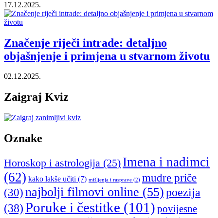
17.12.2025.
Značenje riječi intrade: detaljno
objašnjenje i primjena u stvarnom životu
02.12.2025.
Zaigraj Kviz
Oznake
Imena i nadimci
Horoskop i astrologija
(25)
(62)
mudre priče
kako lakše učiti
(7)
mišljenja i rasprave
(2)
najbolji filmovi online
(55)
poezija
(30)
Poruke i čestitke
(101)
(38)
povijesne