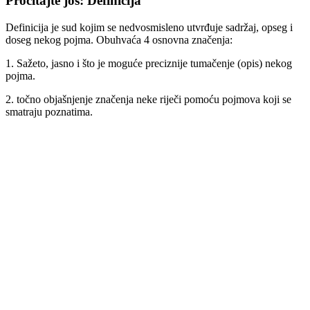
Pročitajte još: Definicija
Definicija je sud kojim se nedvosmisleno utvrđuje sadržaj, opseg i
doseg nekog pojma. Obuhvaća 4 osnovna značenja:
1. Sažeto, jasno i što je moguće preciznije tumačenje (opis) nekog
pojma.
2. točno objašnjenje značenja neke riječi pomoću pojmova koji se
smatraju poznatima.