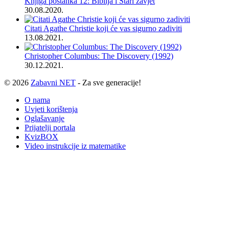
Knjiga postanka 12: Biblija i Stari zavjet
30.08.2020.
Citati Agathe Christie koji će vas sigurno zadiviti
13.08.2021.
Christopher Columbus: The Discovery (1992)
30.12.2021.
© 2026
Zabavni NET
- Za sve generacije!
O nama
Uvjeti korištenja
Oglašavanje
Prijatelji portala
KvizBOX
Video instrukcije iz matematike