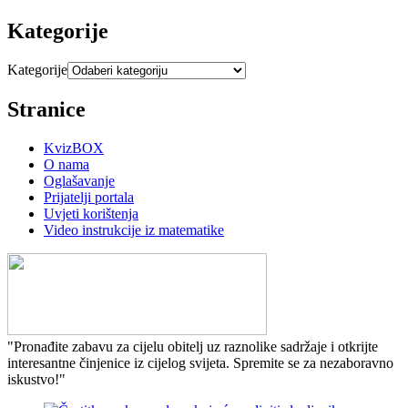
Kategorije
Kategorije
Stranice
KvizBOX
O nama
Oglašavanje
Prijatelji portala
Uvjeti korištenja
Video instrukcije iz matematike
"Pronađite zabavu za cijelu obitelj uz raznolike sadržaje i otkrijte
interesantne činjenice iz cijelog svijeta. Spremite se za nezaboravno
iskustvo!"