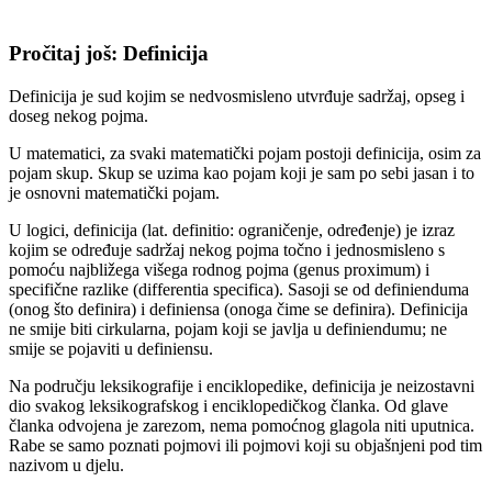
Pročitaj još: Definicija
Definicija je sud kojim se nedvosmisleno utvrđuje sadržaj, opseg i
doseg nekog pojma.
U matematici, za svaki matematički pojam postoji definicija, osim za
pojam skup. Skup se uzima kao pojam koji je sam po sebi jasan i to
je osnovni matematički pojam.
U logici, definicija (lat. definitio: ograničenje, određenje) je izraz
kojim se određuje sadržaj nekog pojma točno i jednosmisleno s
pomoću najbližega višega rodnog pojma (genus proximum) i
specifične razlike (differentia specifica). Sasoji se od definienduma
(onog što definira) i definiensa (onoga čime se definira). Definicija
ne smije biti cirkularna, pojam koji se javlja u definiendumu; ne
smije se pojaviti u definiensu.
Na području leksikografije i enciklopedike, definicija je neizostavni
dio svakog leksikografskog i enciklopedičkog članka. Od glave
članka odvojena je zarezom, nema pomoćnog glagola niti uputnica.
Rabe se samo poznati pojmovi ili pojmovi koji su objašnjeni pod tim
nazivom u djelu.