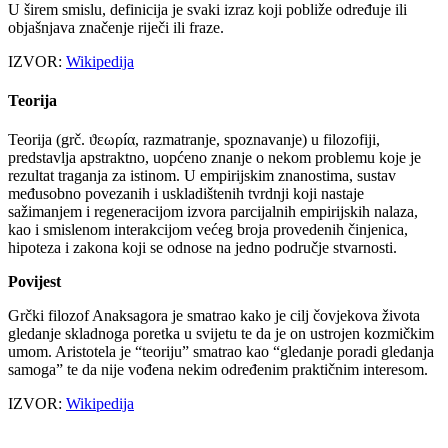
U širem smislu, definicija je svaki izraz koji pobliže određuje ili
objašnjava značenje riječi ili fraze.
IZVOR:
Wikipedija
Teorija
Teorija (grč. ϑεωρíα, razmatranje, spoznavanje) u filozofiji,
predstavlja apstraktno, uopćeno znanje o nekom problemu koje je
rezultat traganja za istinom. U empirijskim znanostima, sustav
međusobno povezanih i uskladištenih tvrdnji koji nastaje
sažimanjem i regeneracijom izvora parcijalnih empirijskih nalaza,
kao i smislenom interakcijom većeg broja provedenih činjenica,
hipoteza i zakona koji se odnose na jedno područje stvarnosti.
Povijest
Grčki filozof Anaksagora je smatrao kako je cilj čovjekova života
gledanje skladnoga poretka u svijetu te da je on ustrojen kozmičkim
umom. Aristotela je “teoriju” smatrao kao “gledanje poradi gledanja
samoga” te da nije vođena nekim određenim praktičnim interesom.
IZVOR:
Wikipedija