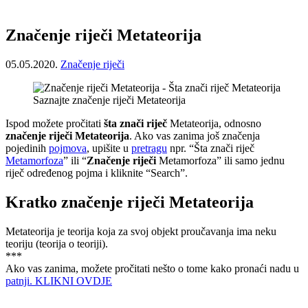
Značenje riječi Metateorija
05.05.2020.
Značenje riječi
Saznajte značenje riječi Metateorija
Ispod možete pročitati
šta znači riječ
Metateorija, odnosno
značenje riječi Metateorija
. Ako vas zanima još značenja
pojedinih
pojmova
, upišite u
pretragu
npr. “Šta znači riječ
Metamorfoza
” ili “
Značenje riječi
Metamorfoza” ili samo jednu
riječ određenog pojma i kliknite “Search”.
Kratko značenje riječi Metateorija
Metateorija je teorija koja za svoj objekt proučavanja ima neku
teoriju (teorija o teoriji).
***
Ako vas zanima, možete pročitati nešto o tome kako pronaći nadu u
patnji. KLIKNI OVDJE