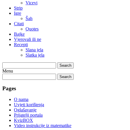
Vicevi
Strip
Igre
Šah
Citati
Quotes
Bajke
Vjerovali ili ne
Recepti
Slana jela
Slatka jela
Search
Menu
Search
Pages
O nama
Uvjeti korištenja
Oglašavanje
Prijatelji portala
KvizBOX
Video instrukcije iz matematike