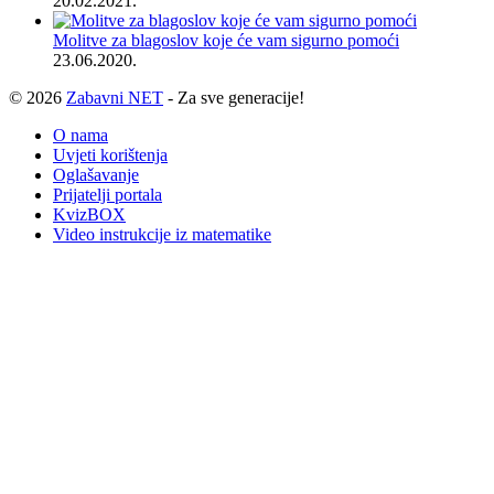
20.02.2021.
Molitve za blagoslov koje će vam sigurno pomoći
23.06.2020.
© 2026
Zabavni NET
- Za sve generacije!
O nama
Uvjeti korištenja
Oglašavanje
Prijatelji portala
KvizBOX
Video instrukcije iz matematike