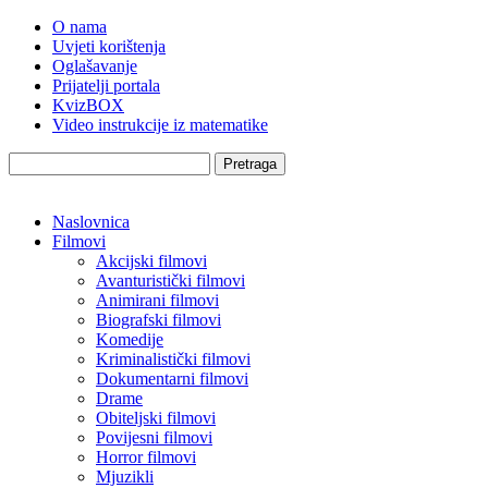
O nama
Uvjeti korištenja
Oglašavanje
Prijatelji portala
KvizBOX
Video instrukcije iz matematike
Pretraga
Naslovnica
Filmovi
Akcijski filmovi
Avanturistički filmovi
Animirani filmovi
Biografski filmovi
Komedije
Kriminalistički filmovi
Dokumentarni filmovi
Drame
Obiteljski filmovi
Povijesni filmovi
Horror filmovi
Mjuzikli