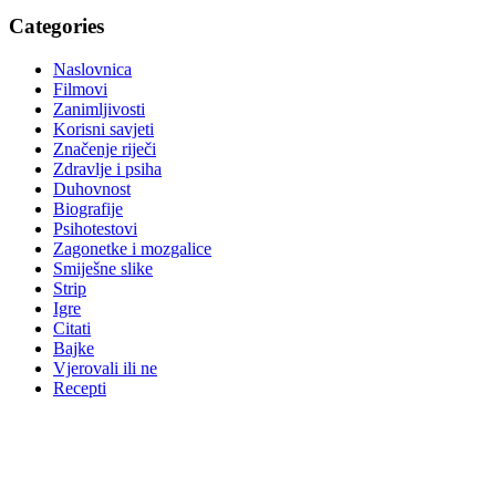
Categories
Naslovnica
Filmovi
Zanimljivosti
Korisni savjeti
Značenje riječi
Zdravlje i psiha
Duhovnost
Biografije
Psihotestovi
Zagonetke i mozgalice
Smiješne slike
Strip
Igre
Citati
Bajke
Vjerovali ili ne
Recepti