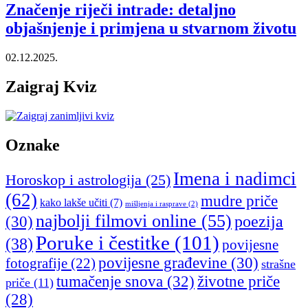
Značenje riječi intrade: detaljno
objašnjenje i primjena u stvarnom životu
02.12.2025.
Zaigraj Kviz
Oznake
Imena i nadimci
Horoskop i astrologija
(25)
(62)
mudre priče
kako lakše učiti
(7)
mišljenja i rasprave
(2)
najbolji filmovi online
(55)
poezija
(30)
Poruke i čestitke
(101)
(38)
povijesne
povijesne građevine
(30)
fotografije
(22)
strašne
tumačenje snova
(32)
životne priče
priče
(11)
(28)