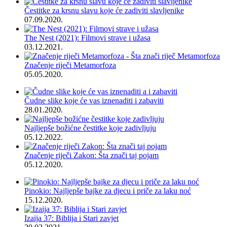
Čestitke za krsnu slavu koje će zadiviti slavljenike
07.09.2020.
The Nest (2021): Filmovi strave i užasa
03.12.2021.
Značenje riječi Metamorfoza
05.05.2020.
Čudne slike koje će vas iznenaditi i zabaviti
28.01.2020.
Najljepše božićne čestitke koje zadivljuju
05.12.2022.
Značenje riječi Zakon: Šta znači taj pojam
05.12.2020.
Pinokio: Najljepše bajke za djecu i priče za laku noć
15.12.2020.
Izaija 37: Biblija i Stari zavjet