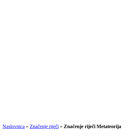
Naslovnica
»
Značenje riječi
»
Značenje riječi Metateorija