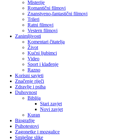
Misterije
Romantični filmovi
Znanstveno-fantastični filmovi
Trileri
Ratni filmovi
Vestern filmovi
Zanimljivosti
Komentari čitatelja
Život
Kućni ljubimci
Video
Sport i klađenje
Razno
Korisni savjeti
Značenje riječi
Zdravlje i psiha
Duhovnost
Biblija
Stari zavjet
Novi zavjet
Kuran
Biografije
Psihotestovi
Zagonetke i mozgalice
Smiješne slike