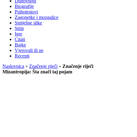
Duhovnost
Biografije
Psihotestovi
Zagonetke i mozgalice
Smiješne slike
Strip
Igre
Citati
Bajke
Vjerovali ili ne
Recepti
Naslovnica
»
Značenje riječi
»
Značenje riječi
Mizantropija: Šta znači taj pojam