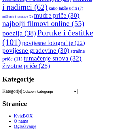
i nadimci
(62)
kako lakše učiti
(7)
mudre priče
(30)
mišljenja i rasprave
(2)
najbolji filmovi online
(55)
Poruke i čestitke
poezija
(38)
(101)
povijesne fotografije
(22)
povijesne građevine
(30)
strašne
tumačenje snova
(32)
priče
(11)
životne priče
(28)
Kategorije
Kategorije
Stranice
KvizBOX
O nama
Oglašavanje