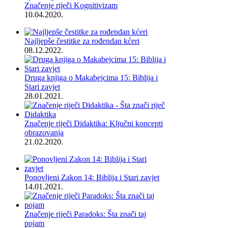
Značenje riječi Kognitivizam
10.04.2020.
Najljepše čestitke za rođendan kćeri
08.12.2022.
Druga knjiga o Makabejcima 15: Biblija i
Stari zavjet
28.01.2021.
Značenje riječi Didaktika: Ključni koncepti
obrazovanja
21.02.2020.
Ponovljeni Zakon 14: Biblija i Stari zavjet
14.01.2021.
Značenje riječi Paradoks: Šta znači taj
pojam