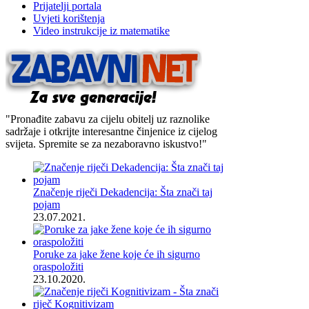
Prijatelji portala
Uvjeti korištenja
Video instrukcije iz matematike
"Pronađite zabavu za cijelu obitelj uz raznolike
sadržaje i otkrijte interesantne činjenice iz cijelog
svijeta. Spremite se za nezaboravno iskustvo!"
Značenje riječi Dekadencija: Šta znači taj
pojam
23.07.2021.
Poruke za jake žene koje će ih sigurno
oraspoložiti
23.10.2020.