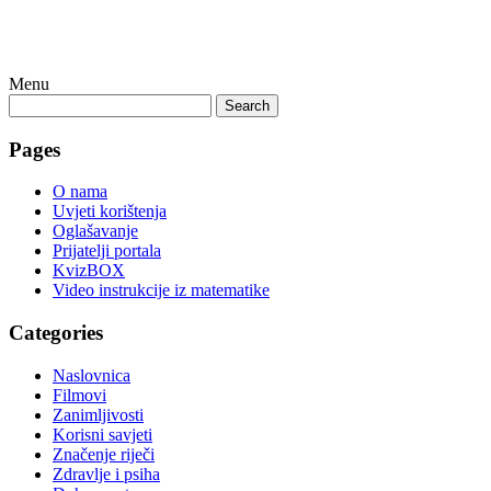
Menu
Search
Pages
O nama
Uvjeti korištenja
Oglašavanje
Prijatelji portala
KvizBOX
Video instrukcije iz matematike
Categories
Naslovnica
Filmovi
Zanimljivosti
Korisni savjeti
Značenje riječi
Zdravlje i psiha