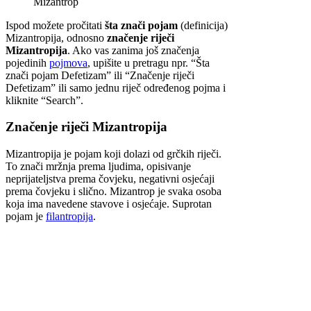
Mizantrop
Ispod možete pročitati
šta znači pojam
(definicija)
Mizantropija, odnosno
značenje riječi
Mizantropija
. Ako vas zanima još značenja
pojedinih
pojmova
, upišite u pretragu npr. “Šta
znači pojam Defetizam” ili “Značenje riječi
Defetizam” ili samo jednu riječ određenog pojma i
kliknite “Search”.
Značenje riječi Mizantropija
Mizantropija je pojam koji dolazi od grčkih riječi.
To znači mržnja prema ljudima, opisivanje
neprijateljstva prema čovjeku, negativni osjećaji
prema čovjeku i slično. Mizantrop je svaka osoba
koja ima navedene stavove i osjećaje. Suprotan
pojam je
filantropija
.