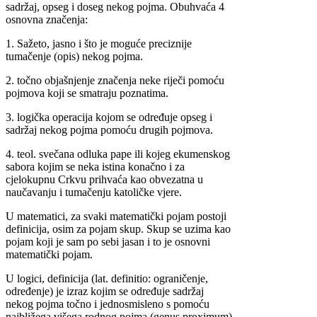
sadržaj, opseg i doseg nekog pojma. Obuhvaća 4
osnovna značenja:
1. Sažeto, jasno i što je moguće preciznije
tumačenje (opis) nekog pojma.
2. točno objašnjenje značenja neke riječi pomoću
pojmova koji se smatraju poznatima.
3. logička operacija kojom se određuje opseg i
sadržaj nekog pojma pomoću drugih pojmova.
4. teol. svečana odluka pape ili kojeg ekumenskog
sabora kojim se neka istina konačno i za
cjelokupnu Crkvu prihvaća kao obvezatna u
naučavanju i tumačenju katoličke vjere.
U matematici, za svaki matematički pojam postoji
definicija, osim za pojam skup. Skup se uzima kao
pojam koji je sam po sebi jasan i to je osnovni
matematički pojam.
U logici, definicija (lat. definitio: ograničenje,
određenje) je izraz kojim se određuje sadržaj
nekog pojma točno i jednosmisleno s pomoću
najbližega višega rodnog pojma (genus proximum)