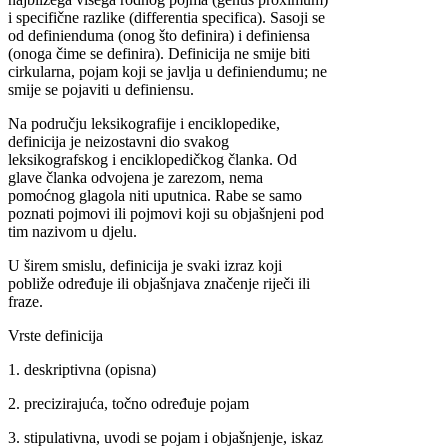
i specifične razlike (differentia specifica). Sasoji se
od definienduma (onog što definira) i definiensa
(onoga čime se definira). Definicija ne smije biti
cirkularna, pojam koji se javlja u definiendumu; ne
smije se pojaviti u definiensu.
Na području leksikografije i enciklopedike,
definicija je neizostavni dio svakog
leksikografskog i enciklopedičkog članka. Od
glave članka odvojena je zarezom, nema
pomoćnog glagola niti uputnica. Rabe se samo
poznati pojmovi ili pojmovi koji su objašnjeni pod
tim nazivom u djelu.
U širem smislu, definicija je svaki izraz koji
pobliže određuje ili objašnjava značenje riječi ili
fraze.
Vrste definicija
1. deskriptivna (opisna)
2. precizirajuća, točno određuje pojam
3. stipulativna, uvodi se pojam i objašnjenje, iskaz