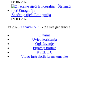
08.06.2020.
Značenje riječi Etnografija
09.03.2020.
© 2026
Zabavni NET
- Za sve generacije!
O nama
Uvjeti korištenja
Oglašavanje
Prijatelji portala
KvizBOX
Video instrukcije iz matematike