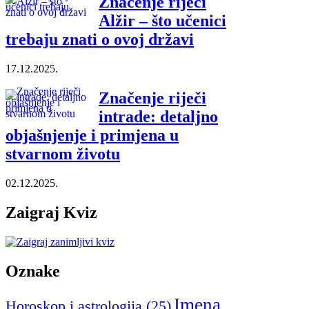
Značenje riječi
Alžir – što učenici
trebaju znati o ovoj državi
17.12.2025.
Značenje riječi
intrade: detaljno
objašnjenje i primjena u
stvarnom životu
02.12.2025.
Zaigraj Kviz
Oznake
Imena
Horoskop i astrologija
(25)