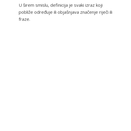
U širem smislu, definicija je svaki izraz koji
pobliže određuje ili objašnjava značenje riječi ili
fraze.