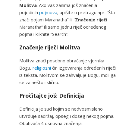
Molitva
. Ako vas zanima još značenja
pojedinih
pojmova
, upišite u pretragu npr. “Šta
znači pojam Maranatha” ili “
Značenje riječi
Maranatha” ili samo jednu riječ određenog
pojma i kliknite “Search”.
Značenje riječi Molitva
Molitva znači posebno obraćanje vjernika
Bogu,
religiozni
čin izgovaranja određenih riječi
iz teksta. Molitvom se zahvaljuje Bogu, moli ga
se za nešto i slično.
Pročitajte još: Definicija
Definicija je sud kojim se nedvosmisleno
utvrđuje sadržaj, opseg i doseg nekog pojma.
Obuhvaća 4 osnovna značenja: