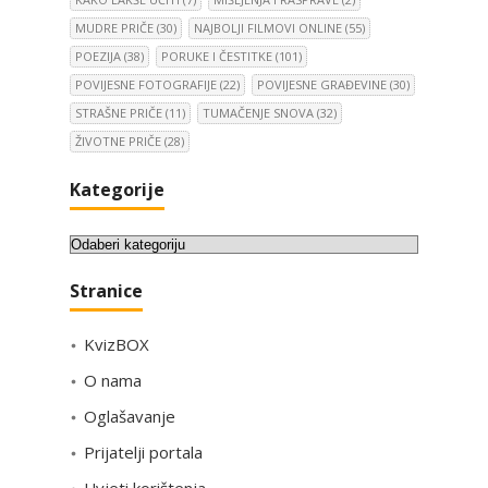
MUDRE PRIČE
(30)
NAJBOLJI FILMOVI ONLINE
(55)
POEZIJA
(38)
PORUKE I ČESTITKE
(101)
POVIJESNE FOTOGRAFIJE
(22)
POVIJESNE GRAĐEVINE
(30)
STRAŠNE PRIČE
(11)
TUMAČENJE SNOVA
(32)
ŽIVOTNE PRIČE
(28)
Kategorije
K
a
Stranice
t
e
KvizBOX
g
o
O nama
r
Oglašavanje
i
Prijatelji portala
j
e
Uvjeti korištenja