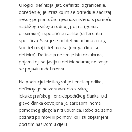
U logici, definicija (lat. definitio: ograničenje,
određenje) je izraz kojim se određuje sadržaj
nekog pojma točno i jednosmisleno s pomoću
najbližega višega rodnog pojma (genus
proximum) i specifične razlike (differentia
specifica). Sasoji se od definienduma (onog
što definira) i definiensa (onoga čime se
definira). Definicija ne smije biti cirkularna,
pojam koji se javlja u definiendumu; ne smije
se pojaviti u definiensu.
Na području leksikografije i enciklopedike,
definicija je neizostavni dio svakog
leksikografskog i enciklopedičkog članka. Od
glave članka odvojena je zarezom, nema
pomoćnog glagola niti uputnica. Rabe se samo
poznati pojmovi ili pojmovi koji su objašnjeni
pod tim nazivom u djelu.