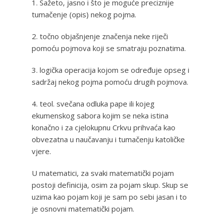
1. Sažeto, jasno i što je moguće preciznije
tumačenje (opis) nekog pojma.
2. točno objašnjenje značenja neke riječi
pomoću pojmova koji se smatraju poznatima.
3. logička operacija kojom se određuje opseg i
sadržaj nekog pojma pomoću drugih pojmova.
4. teol. svečana odluka pape ili kojeg
ekumenskog sabora kojim se neka istina
konačno i za cjelokupnu Crkvu prihvaća kao
obvezatna u naučavanju i tumačenju katoličke
vjere.
U matematici, za svaki matematički pojam
postoji definicija, osim za pojam skup. Skup se
uzima kao pojam koji je sam po sebi jasan i to
je osnovni matematički pojam.