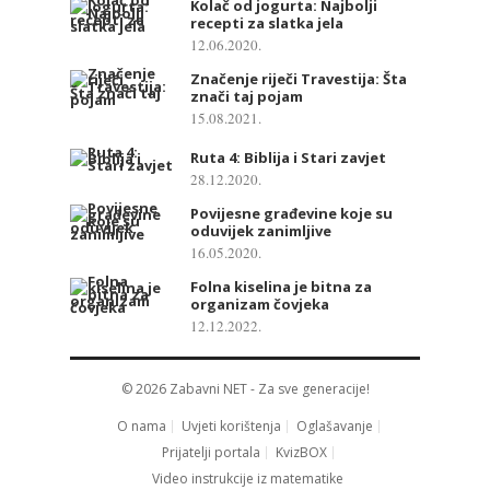
Kolač od jogurta: Najbolji
recepti za slatka jela
12.06.2020.
Značenje riječi Travestija: Šta
znači taj pojam
15.08.2021.
Ruta 4: Biblija i Stari zavjet
28.12.2020.
Povijesne građevine koje su
oduvijek zanimljive
16.05.2020.
Folna kiselina je bitna za
organizam čovjeka
12.12.2022.
© 2026
Zabavni NET
- Za sve generacije!
O nama
Uvjeti korištenja
Oglašavanje
Prijatelji portala
KvizBOX
Video instrukcije iz matematike