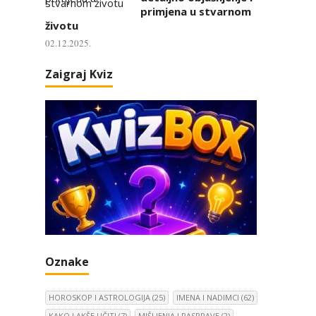
primjena u stvarnom
životu
02.12.2025.
Zaigraj Kviz
Oznake
HOROSKOP I ASTROLOGIJA
(25)
IMENA I NADIMCI
(62)
KAKO LAKŠE UČITI
(7)
MIŠLJENJA I RASPRAVE
(2)