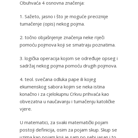
Obuhvaća 4 osnovna značenja:
1. Sažeto, jasno i što je moguće preciznije
tumačenje (opis) nekog pojma.
2. točno objašnjenje značenja neke riječi
pomoću pojmova koji se smatraju poznatima.
3. logička operacija kojom se određuje opseg i
sadržaj nekog pojma pomoću drugih pojmova.
4. teol. svečana odluka pape ili kojeg
ekumenskog sabora kojim se neka istina
konačno i za cjelokupnu Crkvu prihvaća kao
obvezatna u naučavanju i tumačenju katoličke
vjere.
U matematici, za svaki matematički pojam
postoji definicija, osim za pojam skup. Skup se
uzima kao pojam koji je sam po sebi jasan i to