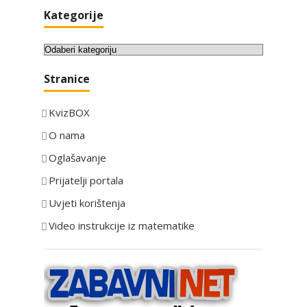
Kategorije
K
a
Stranice
t
e
KvizBOX
g
o
O nama
r
Oglašavanje
i
Prijatelji portala
j
e
Uvjeti korištenja
Video instrukcije iz matematike