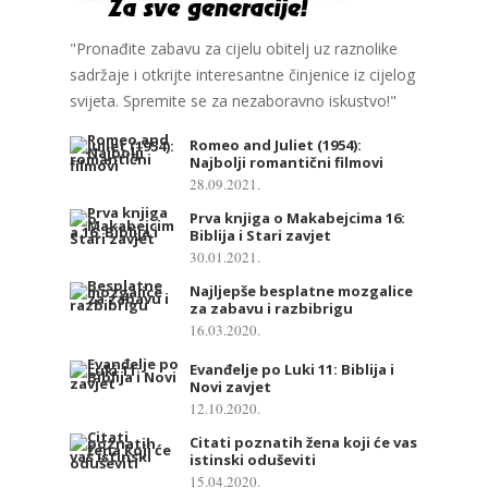
"Pronađite zabavu za cijelu obitelj uz raznolike
sadržaje i otkrijte interesantne činjenice iz cijelog
svijeta. Spremite se za nezaboravno iskustvo!"
Romeo and Juliet (1954):
Najbolji romantični filmovi
28.09.2021.
Prva knjiga o Makabejcima 16:
Biblija i Stari zavjet
30.01.2021.
Najljepše besplatne mozgalice
za zabavu i razbibrigu
16.03.2020.
Evanđelje po Luki 11: Biblija i
Novi zavjet
12.10.2020.
Citati poznatih žena koji će vas
istinski oduševiti
15.04.2020.