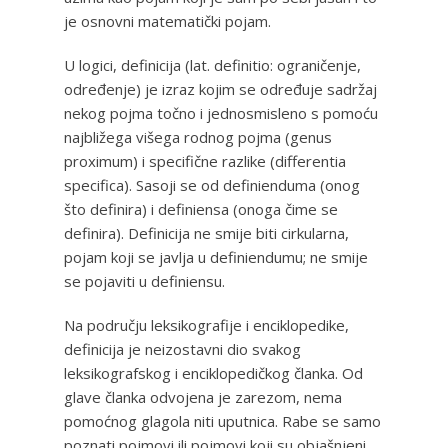
je osnovni matematički pojam.
U logici, definicija (lat. definitio: ograničenje,
određenje) je izraz kojim se određuje sadržaj
nekog pojma točno i jednosmisleno s pomoću
najbližega višega rodnog pojma (genus
proximum) i specifične razlike (differentia
specifica). Sasoji se od definienduma (onog
što definira) i definiensa (onoga čime se
definira). Definicija ne smije biti cirkularna,
pojam koji se javlja u definiendumu; ne smije
se pojaviti u definiensu.
Na području leksikografije i enciklopedike,
definicija je neizostavni dio svakog
leksikografskog i enciklopedičkog članka. Od
glave članka odvojena je zarezom, nema
pomoćnog glagola niti uputnica. Rabe se samo
poznati pojmovi ili pojmovi koji su objašnjeni