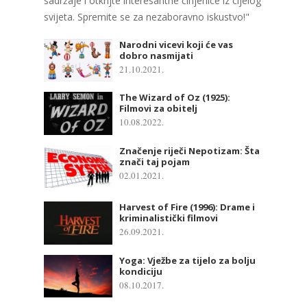
sadržaje i otkrijte interesantne činjenice iz cijelog
svijeta. Spremite se za nezaboravno iskustvo!"
Narodni vicevi koji će vas
dobro nasmijati
21.10.2021.
The Wizard of Oz (1925):
Filmovi za obitelj
10.08.2022.
Značenje riječi Nepotizam: Šta
znači taj pojam
02.01.2021.
Harvest of Fire (1996): Drame i
kriminalistički filmovi
26.09.2021.
Yoga: Vježbe za tijelo za bolju
kondiciju
08.10.2017.