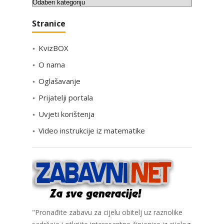
K
a
Stranice
t
e
KvizBOX
g
o
O nama
r
Oglašavanje
i
Prijatelji portala
j
e
Uvjeti korištenja
Video instrukcije iz matematike
"Pronađite zabavu za cijelu obitelj uz raznolike