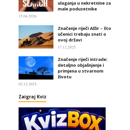
ulaganja u nekretnine za
male poduzetnike
15.04.2026.
Značenje riječi Alžir – što
učenici trebaju znati o
ovoj državi
17.12.2025.
Značenje riječi intrade:
detaljno objašnjenje i
primjena u stvarnom
životu
02.12.2025.
Zaigraj Kviz