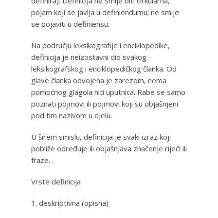
definira). Definicija ne smije biti cirkularna,
pojam koji se javlja u definiendumu; ne smije
se pojaviti u definiensu.
Na području leksikografije i enciklopedike,
definicija je neizostavni dio svakog
leksikografskog i enciklopedičkog članka. Od
glave članka odvojena je zarezom, nema
pomoćnog glagola niti uputnica. Rabe se samo
poznati pojmovi ili pojmovi koji su objašnjeni
pod tim nazivom u djelu.
U širem smislu, definicija je svaki izraz koji
pobliže određuje ili objašnjava značenje riječi ili
fraze.
Vrste definicija
1. deskriptivna (opisna)