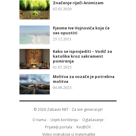
Značenje riječi Animizam
02.02.2020.
Pjesme Ive Vojnovića koje će
vas opustiti
25.12.2021.
Kako se ispovjediti – Vodič za
katolike kroz sakrament
pomirenja
01.07.2025.
Molitva za vozače je potrebna
molitva
04.08.2023.
© 2026
Zabavni NET
- Za sve generacije!
O nama
Uvjeti korištenja
Oglašavanje
Prijatelji portala
KvizBOX
Video instrukcije iz matematike