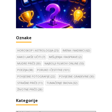
Oznake
HOROSKOP I ASTROLOGIJA
(25)
IMENA I NADIMCI
(62)
KAKO LAKŠE UČITI
(7)
MIŠLJENJA I RASPRAVE
(2)
MUDRE PRIČE
(30)
NAJBOLJI FILMOVI ONLINE
(55)
POEZIJA
(38)
PORUKE I ČESTITKE
(101)
POVIJESNE FOTOGRAFIJE
(22)
POVIJESNE GRAĐEVINE
(30)
STRAŠNE PRIČE
(11)
TUMAČENJE SNOVA
(32)
ŽIVOTNE PRIČE
(28)
Kategorije