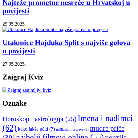
Najteže prometne nesreće u Hrvatskoj u
povijesti
29.05.2025.
Utakmice Hajduka Split s najviše golova
u povijesti
27.05.2025.
Zaigraj Kviz
Oznake
Imena i nadimci
Horoskop i astrologija
(25)
(62)
mudre priče
kako lakše učiti
(7)
mišljenja i rasprave
(2)
najbolji filmovi online
(55)
poezija
(30)