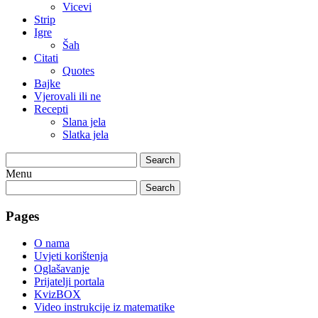
Vicevi
Strip
Igre
Šah
Citati
Quotes
Bajke
Vjerovali ili ne
Recepti
Slana jela
Slatka jela
Search
Menu
Search
Pages
O nama
Uvjeti korištenja
Oglašavanje
Prijatelji portala
KvizBOX
Video instrukcije iz matematike