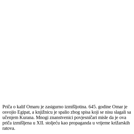
Priča o kalif Omaru je zasigurno izmišljotina. 645. godine Omar je
osvojio Egipat, a knjižnicu je spalio zbog spisa koji se nisu slagali sa
učenjem Kurana. Mnogi znanstvenici povjesničari misle da je ova
priča izmišljena u XII. stoljeću kao propaganda u vrijeme križarskih
ratova.