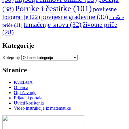
Poruke i čestitke
(101)
(38)
povijesne
povijesne građevine
(30)
fotografije
(22)
strašne
tumačenje snova
(32)
životne priče
priče
(11)
(28)
Kategorije
Kategorije
Stranice
KvizBOX
O nama
Oglašavanje
Prijatelji portala
Uvjeti korištenja
Video instrukcije iz matematike