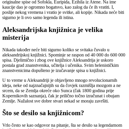
originalne spise od Sofokla, Euripida, Ezihila iz Atene. Na ime
kaucije dao je ogromno bogatsvo, kao zalog da će ih vratiti. I,
poslije nekog vremena i vratio je svitke, ali kopije. Nikada neće biti
sigurno je li ovo samo legenda ili istina.
Aleksandrijska knjižnica je velika
misterija
Nikada također neće biti sigurno koliko se svitaka čuvalo u
aleksandrijskoj knjižnici. Spominje se raspon od 40 000 do 600 000
spisa. Djelimično i zbog ove knjižnice Aleksandrija je uskoro
postala grad znanstvenika, učitelja i učenika. Svim helenističkim
znanstvenicima dopušteno je izučavanje spisa u knjižnici.
U to vreme u Aleksandriji je objavljeno mnogo revolucionarnih
ideja, neke od najznačajnijih su da čovjek razmišlja mozgom a ne
srcem, da se Zemlja okreće oko Sunca (čak 1800 godina prije
Kopernikovih saznanja), čak je prilično točno izračunat i obujam
Zemlje. Nažalost sve dobre stvari nekad se moraju završiti.
Što se desilo sa knjižnicom?
Vrlo često se kao odgovor na pitanje, šta se desilo sa legendarnom