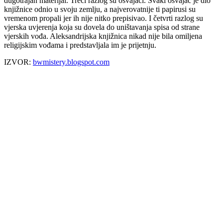
dugotrajan materijal. Treći razlog su osvajači. Svaki osvajač je dio
knjižnice odnio u svoju zemlju, a najverovatnije ti papirusi su
vremenom propali jer ih nije nitko prepisivao. I četvrti razlog su
vjerska uvjerenja koja su dovela do uništavanja spisa od strane
vjerskih vođa. Aleksandrijska knjižnica nikad nije bila omiljena
religijskim vođama i predstavljala im je prijetnju.
IZVOR:
bwmistery.blogspot.com