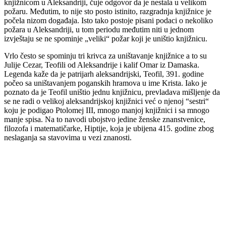
knjižnicom u Aleksandriji, čuje odgovor da je nestala u velikom
požaru. Međutim, to nije sto posto istinito, razgradnja knjižnice je
počela nizom događaja. Isto tako postoje pisani podaci o nekoliko
požara u Aleksandriji, u tom periodu međutim niti u jednom
izvještaju se ne spominje „veliki“ požar koji je uništio knjižnicu.
Vrlo često se spominju tri krivca za uništavanje knjižnice a to su
Julije Cezar, Teofili od Aleksandrije i kalif Omar iz Damaska.
Legenda kaže da je patrijarh aleksandrijski, Teofil, 391. godine
počeo sa uništavanjem poganskih hramova u ime Krista. Iako je
poznato da je Teofil uništio jednu knjižnicu, prevladava mišljenje da
se ne radi o velikoj aleksandrijskoj knjižnici već o njenoj “sestri“
koju je podigao Ptolomej III, mnogo manjoj knjižnici i sa mnogo
manje spisa. Na to navodi ubojstvo jedine ženske znanstvenice,
filozofa i matematičarke, Hiptije, koja je ubijena 415. godine zbog
neslaganja sa stavovima u vezi znanosti.