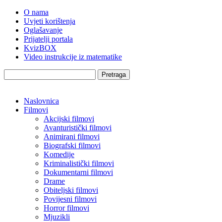
O nama
Uvjeti korištenja
Oglašavanje
Prijatelji portala
KvizBOX
Video instrukcije iz matematike
Pretraga
Naslovnica
Filmovi
Akcijski filmovi
Avanturistički filmovi
Animirani filmovi
Biografski filmovi
Komedije
Kriminalistički filmovi
Dokumentarni filmovi
Drame
Obiteljski filmovi
Povijesni filmovi
Horror filmovi
Mjuzikli