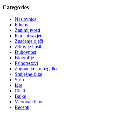
Categories
Naslovnica
Filmovi
Zanimljivosti
Korisni savjeti
Značenje riječi
Zdravlje i psiha
Duhovnost
Biografije
Psihotestovi
Zagonetke i mozgalice
Smiješne slike
Strip
Igre
Citati
Bajke
Vjerovali ili ne
Recepti