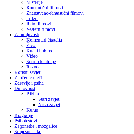
Misterije
Romantični filmovi
Znanstveno-fantastični filmovi
Trileri
Ratni filmovi
Vestern filmovi
Zanimljivosti
Komentari čitatelja
Život
Kućni ljubimci
Video
Sport i klađenje
Razno
Korisni savjeti
Značenje riječi
Zdravlje i psiha
Duhovnost
Biblija
Stari zavjet
Novi zavjet
Kuran
Biografije
Psihotestovi
Zagonetke i mozgalice
Smiješne slike