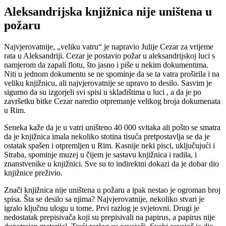
Aleksandrijska knjižnica nije uništena u
požaru
Najvjerovatnije, „veliku vatru“ je napravio Julije Cezar za vrijeme
rata u Aleksandriji. Cezar je postavio požar u aleksandrijskoj luci s
namjerom da zapali flotu, što jasno i piše u nekim dokumentima.
Niti u jednom dokumentu se ne spominje da se ta vatra proširila i na
veliku knjižnicu, ali najvjerovatnije se upravo to desilo. Sasvim je
sigurno da su izgorjeli svi spisi u skladištima u luci , a da je po
završetku bitke Cezar naredio otpremanje velikog broja dokumenata
u Rim.
Seneka kaže da je u vatri uništeno 40 000 svitaka ali pošto se smatra
da je knjižnica imala nekoliko stotina tisuća pretpostavlja se da je
ostatak spašen i otpremljen u Rim. Kasnije neki pisci, uključujući i
Straba, spominje muzej u čijem je sastavu knjižnica i radila, i
znanstvenike u knjižnici. Sve su to indirektni dokazi da je dobar dio
knjižnice preživio.
Znači knjižnica nije uništena u požaru a ipak nestao je ogroman broj
spisa. Šta se desilo sa njima? Najvjerovatnije, nekoliko stvari je
igralo ključnu ulogu u tome. Prvi razlog je svjetovni. Drugi je
nedostatak prepisivača koji su prepisivali na papirus, a papirus nije