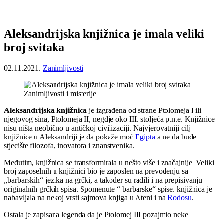
Aleksandrijska knjižnica je imala veliki
broj svitaka
02.11.2021.
Zanimljivosti
Zanimljivosti i misterije
Aleksandrijska knjižnica
je izgrađena od strane Ptolomeja I ili
njegovog sina, Ptolomeja II, negdje oko III. stoljeća p.n.e. Knjižnice
nisu ništa neobično u antičkoj civilizaciji. Najvjerovatniji cilj
knjižnice u Aleksandriji je da pokaže moć
Egipta
a ne da bude
stjecište filozofa, inovatora i znanstvenika.
Međutim, knjižnica se transformirala u nešto više i značajnije. Veliki
broj zaposelnih u knjižnici bio je zaposlen na prevođenju sa
„barbarskih“ jezika na grčki, a također su radili i na prepisivanju
originalnih grčkih spisa. Spomenute “ barbarske“ spise, knjižnica je
nabavljala na nekoj vrsti sajmova knjiga u Ateni i na
Rodosu
.
Ostala je zapisana legenda da je Ptolomej III pozajmio neke