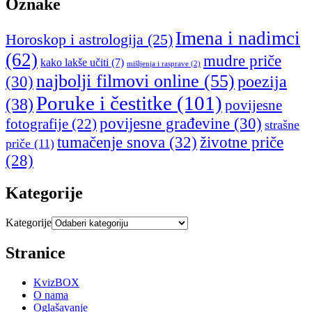
Oznake
Imena i nadimci
Horoskop i astrologija
(25)
(62)
mudre priče
kako lakše učiti
(7)
mišljenja i rasprave
(2)
najbolji filmovi online
(55)
poezija
(30)
Poruke i čestitke
(101)
(38)
povijesne
povijesne građevine
(30)
fotografije
(22)
strašne
tumačenje snova
(32)
životne priče
priče
(11)
(28)
Kategorije
Kategorije
Stranice
KvizBOX
O nama
Oglašavanje