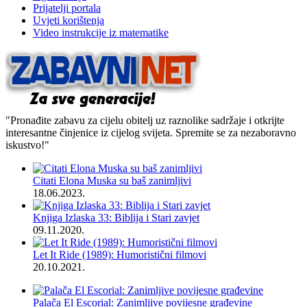
Prijatelji portala
Uvjeti korištenja
Video instrukcije iz matematike
"Pronađite zabavu za cijelu obitelj uz raznolike sadržaje i otkrijte
interesantne činjenice iz cijelog svijeta. Spremite se za nezaboravno
iskustvo!"
Citati Elona Muska su baš zanimljivi
18.06.2023.
Knjiga Izlaska 33: Biblija i Stari zavjet
09.11.2020.
Let It Ride (1989): Humoristični filmovi
20.10.2021.
Palača El Escorial: Zanimljive povijesne građevine