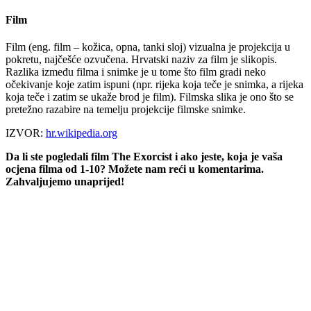
Film
Film (eng. film – kožica, opna, tanki sloj) vizualna je projekcija u
pokretu, najčešće ozvučena. Hrvatski naziv za film je slikopis.
Razlika između filma i snimke je u tome što film gradi neko
očekivanje koje zatim ispuni (npr. rijeka koja teče je snimka, a rijeka
koja teče i zatim se ukaže brod je film). Filmska slika je ono što se
pretežno razabire na temelju projekcije filmske snimke.
IZVOR:
hr.wikipedia.org
Da li ste pogledali film The Exorcist i ako jeste, koja je vaša
ocjena filma od 1-10? Možete nam reći u komentarima.
Zahvaljujemo unaprijed!