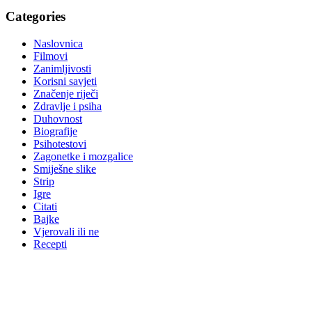
Categories
Naslovnica
Filmovi
Zanimljivosti
Korisni savjeti
Značenje riječi
Zdravlje i psiha
Duhovnost
Biografije
Psihotestovi
Zagonetke i mozgalice
Smiješne slike
Strip
Igre
Citati
Bajke
Vjerovali ili ne
Recepti