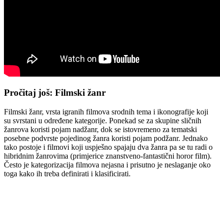
Pročitaj još: Filmski žanr
Filmski žanr, vrsta igranih filmova srodnih tema i ikonografije koji
su svrstani u određene kategorije. Ponekad se za skupine sličnih
žanrova koristi pojam nadžanr, dok se istovremeno za tematski
posebne podvrste pojedinog žanra koristi pojam podžanr. Jednako
tako postoje i filmovi koji uspješno spajaju dva žanra pa se tu radi o
hibridnim žanrovima (primjerice znanstveno-fantastični horor film).
Često je kategorizacija filmova nejasna i prisutno je neslaganje oko
toga kako ih treba definirati i klasificirati.