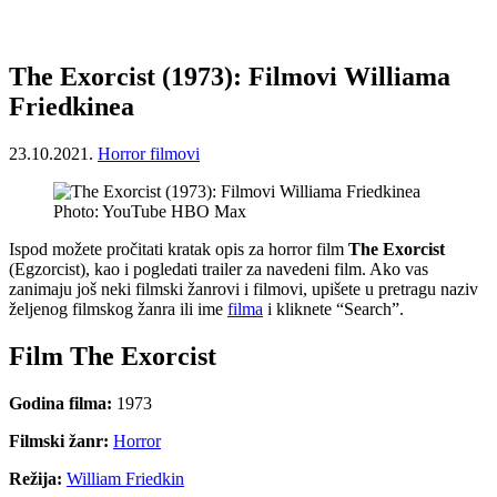
The Exorcist (1973): Filmovi Williama
Friedkinea
23.10.2021.
Horror filmovi
Photo: YouTube HBO Max
Ispod možete pročitati kratak opis za horror film
The Exorcist
(Egzorcist), kao i pogledati trailer za navedeni film. Ako vas
zanimaju još neki filmski žanrovi i filmovi, upišete u pretragu naziv
željenog filmskog žanra ili ime
filma
i kliknete “Search”.
Film The Exorcist
Godina filma:
1973
Filmski žanr:
Horror
Režija:
William Friedkin