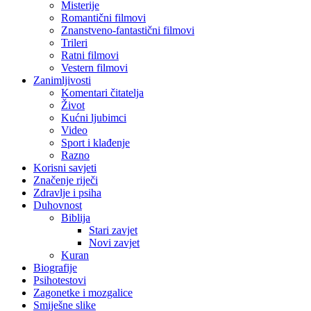
Misterije
Romantični filmovi
Znanstveno-fantastični filmovi
Trileri
Ratni filmovi
Vestern filmovi
Zanimljivosti
Komentari čitatelja
Život
Kućni ljubimci
Video
Sport i klađenje
Razno
Korisni savjeti
Značenje riječi
Zdravlje i psiha
Duhovnost
Biblija
Stari zavjet
Novi zavjet
Kuran
Biografije
Psihotestovi
Zagonetke i mozgalice
Smiješne slike