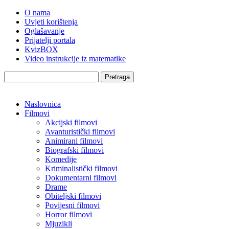
O nama
Uvjeti korištenja
Oglašavanje
Prijatelji portala
KvizBOX
Video instrukcije iz matematike
Pretraga
Naslovnica
Filmovi
Akcijski filmovi
Avanturistički filmovi
Animirani filmovi
Biografski filmovi
Komedije
Kriminalistički filmovi
Dokumentarni filmovi
Drame
Obiteljski filmovi
Povijesni filmovi
Horror filmovi
Mjuzikli