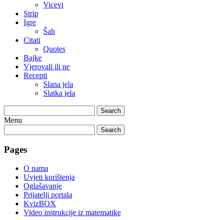
Vicevi
Strip
Igre
Šah
Citati
Quotes
Bajke
Vjerovali ili ne
Recepti
Slana jela
Slatka jela
Search
Menu
Search
Pages
O nama
Uvjeti korištenja
Oglašavanje
Prijatelji portala
KvizBOX
Video instrukcije iz matematike