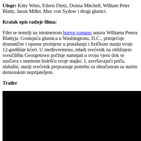
Uloge:
Kitty Winn, Eileen Dietz, Donna Mitchell, William Peter
Blatty, Jason Miller, Max von Sydow i drugi glumci.
Kratak opis radnje filma:
Film se temelji na istoimenom
horror romanu
autora Williama Petera
Blattyja. Gostujuća glumica u Washingtonu, D.C., primjećuje
dramatične i opasne promjene u ponašanju i fizičkom stanju svoje
12-godišnje kćeri. U međuvremenu, mladi svećenik na obližnjem
sveučilištu Georgetown počinje sumnjati u svoju vjeru dok se
suočava s smrtnom bolešću svoje majke. I, završavajući priču,
slabašni, stariji svećenik prepoznaje potrebu za obračunom sa starim
demonskim neprijateljem.
Trailer