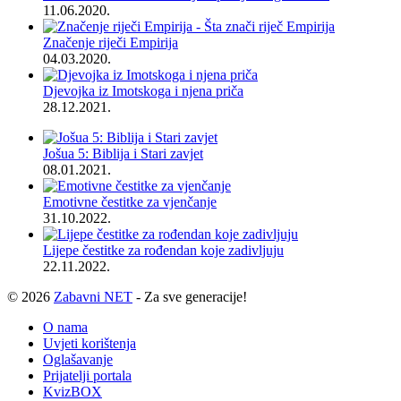
11.06.2020.
Značenje riječi Empirija
04.03.2020.
Djevojka iz Imotskoga i njena priča
28.12.2021.
Jošua 5: Biblija i Stari zavjet
08.01.2021.
Emotivne čestitke za vjenčanje
31.10.2022.
Lijepe čestitke za rođendan koje zadivljuju
22.11.2022.
© 2026
Zabavni NET
- Za sve generacije!
O nama
Uvjeti korištenja
Oglašavanje
Prijatelji portala
KvizBOX