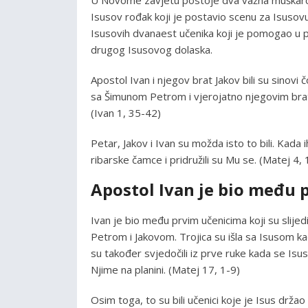
Isusov rođak koji je postavio scenu za Isusovu
Isusovih dvanaest učenika koji je pomogao u po
drugog Isusovog dolaska.
Apostol Ivan i njegov brat Jakov bili su sinovi č
sa Šimunom Petrom i vjerojatno njegovim bratom
(Ivan 1, 35-42)
Petar, Jakov i Ivan su možda isto to bili. Kada
ribarske čamce i pridružili su Mu se. (Matej 4,
Apostol Ivan je bio među 
Ivan je bio među prvim učenicima koji su slije
Petrom i Jakovom. Trojica su išla sa Isusom k
su također svjedočili iz prve ruke kada se Isus 
Njime na planini. (Matej 17, 1-9)
Osim toga, to su bili učenici koje je Isus drža