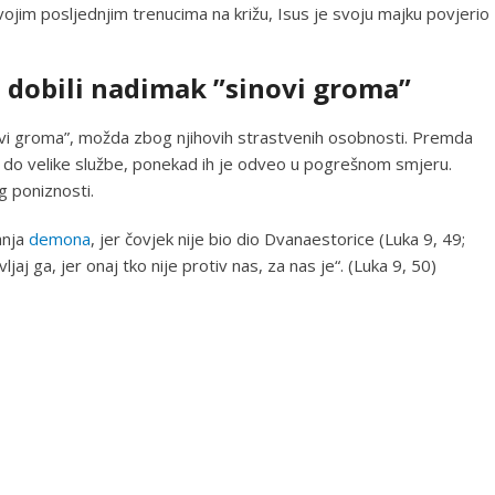
vojim posljednjim trenucima na križu, Isus je svoju majku povjerio
u dobili nadimak ”sinovi groma”
inovi groma”, možda zbog njihovih strastvenih osobnosti. Premda
io do velike službe, ponekad ih je odveo u pogrešnom smjeru.
 poniznosti.
anja
demona
, jer čovjek nije bio dio Dvanaestorice (Luka 9, 49;
aj ga, jer onaj tko nije protiv nas, za nas je“. (Luka 9, 50)