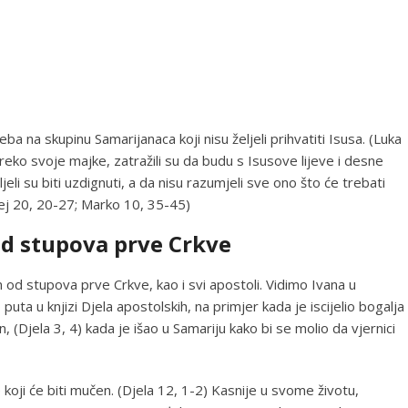
neba na skupinu Samarijanaca koji nisu željeli prihvatiti Isusa. (Luka
preko svoje majke, zatražili su da budu s Isusove lijeve i desne
eli su biti uzdignuti, a da nisu razumjeli sve ono što će trebati
atej 20, 20-27; Marko 10, 35-45)
od stupova prve Crkve
 od stupova prve Crkve, kao i svi apostoli. Vidimo Ivana u
ta u knjizi Djela apostolskih, na primjer kada je iscijelio bogalja
 (Djela 3, 4) kada je išao u Samariju kako bi se molio da vjernici
koji će biti mučen. (Djela 12, 1-2) Kasnije u svome životu,