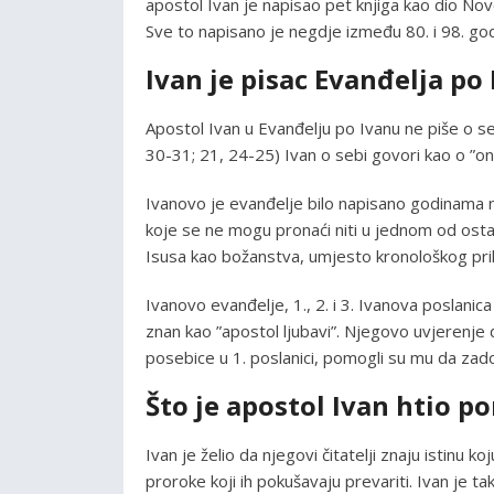
apostol Ivan je napisao pet knjiga kao dio Novo
Sve to napisano je negdje između 80. i 98. god
Ivan je pisac Evanđelja po
Apostol Ivan u Evanđelju po Ivanu ne piše o seb
30-31; 21, 24-25) Ivan o sebi govori kao o ”ono
Ivanovo je evanđelje bilo napisano godinama nak
koje se ne mogu pronaći niti u jednom od ostal
Isusa kao božanstva, umjesto kronološkog prik
Ivanovo evanđelje, 1., 2. i 3. Ivanova poslanica 
znan kao ”apostol ljubavi”. Njegovo uvjerenje da 
posebice u 1. poslanici, pomogli su mu da zado
Što je apostol Ivan htio po
Ivan je želio da njegovi čitatelji znaju istinu k
proroke koji ih pokušavaju prevariti. Ivan je ta