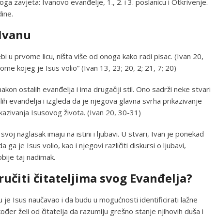
ga zavjeta: Ivanovo evanđelje, 1., 2. i 3. poslanicu i Otkrivenje.
ine.
 Ivanu
i u prvome licu, ništa više od onoga kako radi pisac. (Ivan 20,
me kojeg je Isus volio” (Ivan 13, 23; 20, 2; 21, 7; 20)
on ostalih evanđelja i ima drugačiji stil. Ono sadrži neke stvari
ih evanđelja i izgleda da je njegova glavna svrha prikazivanje
azivanja Isusovog života. (Ivan 20, 30-31)
svoj naglasak imaju na istini i ljubavi. U stvari, Ivan je ponekad
ga je Isus volio, kao i njegovi različiti diskursi o ljubavi,
bije taj nadimak.
ručiti čitateljima svog Evanđelja?
oju je Isus naučavao i da budu u mogućnosti identificirati lažne
kođer želi od čitatelja da razumiju grešno stanje njihovih duša i