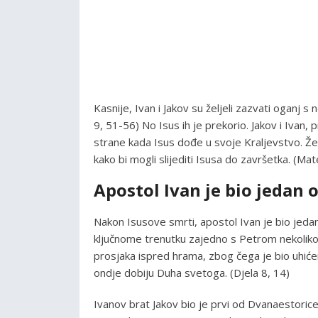
Kasnije, Ivan i Jakov su željeli zazvati oganj s 
9, 51-56) No Isus ih je prekorio. Jakov i Ivan, 
strane kada Isus dođe u svoje Kraljevstvo. Želj
kako bi mogli slijediti Isusa do završetka. (M
Apostol Ivan je bio jedan 
Nakon Isusove smrti, apostol Ivan je bio jedan
ključnome trenutku zajedno s Petrom nekoliko pu
prosjaka ispred hrama, zbog čega je bio uhićen,
ondje dobiju Duha svetoga. (Djela 8, 14)
Ivanov brat Jakov bio je prvi od Dvanaestorice 