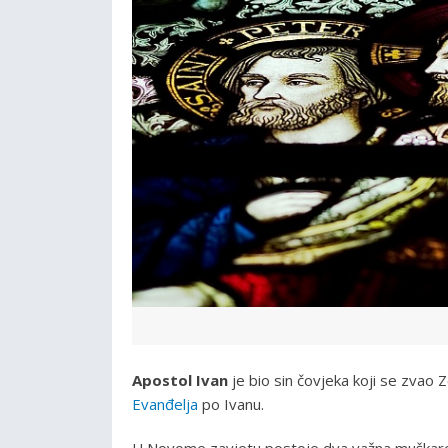
Apostol Ivan
je bio sin čovjeka koji se zvao Z
Evanđelja
po Ivanu.
U Novome zavjetu postoje dva važna muškar