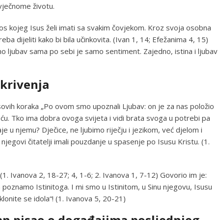
 vječnome životu.
nos kojeg Isus želi imati sa svakim čovjekom. Kroz svoja osobna
ba dijeliti kako bi bila učinkovita. (Ivan 1, 14; Efežanima 4, 15)
o ljubav sama po sebi je samo sentiment. Zajedno, istina i ljubav
tkrivenja
susovih koraka „Po ovom smo upoznali Ljubav: on je za nas položio
raću. Tko ima dobra ovoga svijeta i vidi brata svoga u potrebi pa
je u njemu? Dječice, ne ljubimo riječju i jezikom, već djelom i
 njegovi čitatelji imali pouzdanje u spasenje po Isusu Kristu. (1.
 (1. Ivanova 2, 18-27; 4, 1-6; 2. Ivanova 1, 7-12) Govorio im je:
poznamo Istinitoga. I mi smo u Istinitom, u Sinu njegovu, Isusu
, klonite se idola“! (1. Ivanova 5, 20-21)
van pisao o događajima posljednjeg