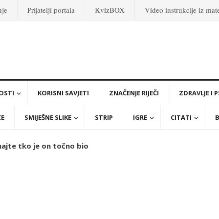
nje
Prijatelji portala
KvizBOX
Video instrukcije iz ma
OSTI
KORISNI SAVJETI
ZNAČENJE RIJEČI
ZDRAVLJE I 
CE
SMIJEŠNE SLIKE
STRIP
IGRE
CITATI
B
ajte tko je on točno bio