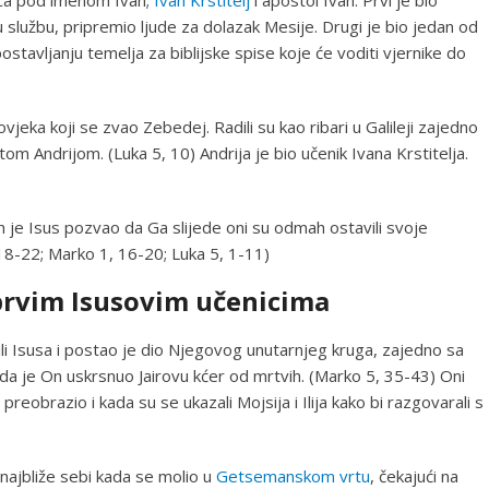
 službu, pripremio ljude za dolazak Mesije. Drugi je bio jedan od
stavljanju temelja za biblijske spise koje će voditi vjernike do
ovjeka koji se zvao Zebedej. Radili su kao ribari u Galileji zajedno
 Andrijom. (Luka 5, 10) Andrija je bio učenik Ivana Krstitelja.
 ih je Isus pozvao da Ga slijede oni su odmah ostavili svoje
 18-22; Marko 1, 16-20; Luka 5, 1-11)
prvim Isusovim učenicima
dili Isusa i postao je dio Njegovog unutarnjeg kruga, zajedno sa
ada je On uskrsnuo Jairovu kćer od mrtvih. (Marko 5, 35-43) Oni
preobrazio i kada su se ukazali Mojsija i Ilija kako bi razgovarali s
o najbliže sebi kada se molio u
Getsemanskom vrtu
, čekajući na