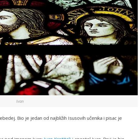
Ivan
ebedej. Bio je jedan od najbližih Isusovih učenika i pisac je
ca pod imenom Ivan;
Ivan Krstitelj
i apostol Ivan. Prvi je bio