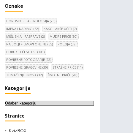
Oznake
HOROSKOP I ASTROLOGIJA
(25)
IMENA I NADIMCI
(62)
KAKO LAKŠE UČITI
(7)
MIŠLJENJA I RASPRAVE
(2)
MUDRE PRIČE
(30)
NAJBOLJI FILMOVI ONLINE
(55)
POEZIJA
(38)
PORUKE I ČESTITKE
(101)
POVIJESNE FOTOGRAFIJE
(22)
POVIJESNE GRAĐEVINE
(30)
STRAŠNE PRIČE
(11)
TUMAČENJE SNOVA
(32)
ŽIVOTNE PRIČE
(28)
Kategorije
K
a
Stranice
t
e
KvizBOX
g