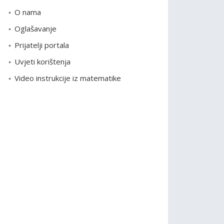
o
O nama
r
Oglašavanje
i
Prijatelji portala
j
e
Uvjeti korištenja
Video instrukcije iz matematike