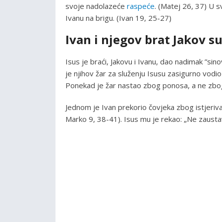
svoje nadolazeće
raspeće
. (Matej 26, 37) U s
Ivanu na brigu. (Ivan 19, 25-27)
Ivan i njegov brat Jakov s
Isus je braći, Jakovu i Ivanu, dao nadimak ”s
je njihov žar za služenju Isusu zasigurno vod
Ponekad je žar nastao zbog ponosa, a ne zbog
Jednom je Ivan prekorio čovjeka zbog istjeriv
Marko 9, 38-41). Isus mu je rekao: „Ne zaustavlj