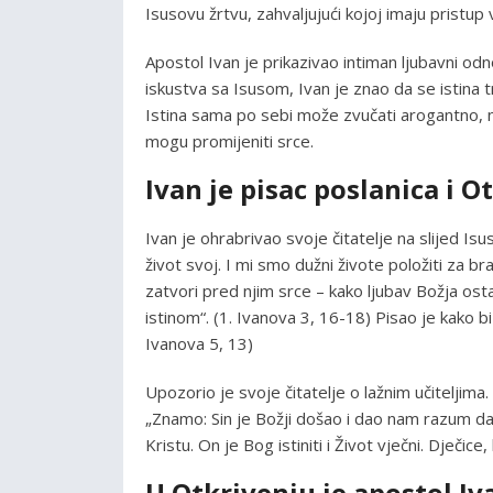
Isusovu žrtvu, zahvaljujući kojoj imaju pristup
Apostol Ivan je prikazivao intiman ljubavni od
iskustva sa Isusom, Ivan je znao da se istina tre
Istina sama po sebi može zvučati arogantno, n
mogu promijeniti srce.
Ivan je pisac poslanica i O
Ivan je ohrabrivao svoje čitatelje na slijed I
život svoj. I mi smo dužni živote položiti za b
zatvori pred njim srce – kako ljubav Božja osta
istinom“. (1. Ivanova 3, 16-18) Pisao je kako bi
Ivanova 5, 13)
Upozorio je svoje čitatelje o lažnim učiteljima.
„Znamo: Sin je Božji došao i dao nam razum da 
Kristu. On je Bog istiniti i Život vječni. Dječice
U Otkrivenju je apostol I