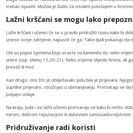
trebao ispuniti. Možda je žudio za visokim položajem u Kristo
Lažni kršćani se mogu lako prepozn
Lažni kršćani i učenici će se u pravilu pridružiti Isusu kako bi d
iznese svoje zahtjeve, napustit će ga. Takvi ljudi pokazuju da ni
Oni su poput sjemena koje izraste na kamenitu tlu: neko vrije
umire (usp. Matej 13,20-21). Neko vrijeme slijede Krista, ali ga 
prestiž ili moć.
Kao drugo, ono što je obilježavalo Judu bila je prijevara. Njegova
suptilne prijevare, stručnjaci u obmanjivanju. Pretvaraju se da
poljupci izdaje.
Na kraju, Juda i svi lažni učenici pretvaraju se kako bi nešto d
mirom, dobrom reputacijom ili duhovnim samozadovoljstvom.
Pridruživanje radi koristi