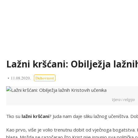
Lažni kršćani: Obilježja lažn
11.08.2020.
Duhovnost
Vjera i religija
Tko su
lažni kršćani
? Juda nam daje sliku lažnog učeništva. Do
Kao prvo, više je volio trenutnu dobit od vječnoga bogatstva. Ht
blaga. Možda se razočarao što Krist nije ispunio sva politička 