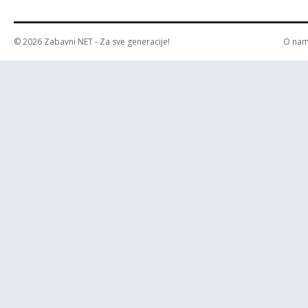
© 2026
Zabavni NET
- Za sve generacije!
O na