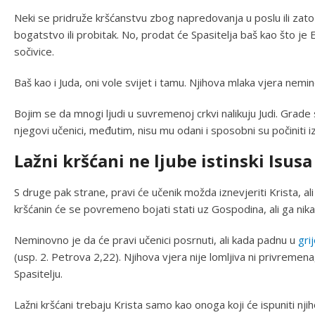
Neki se pridruže kršćanstvu zbog napredovanja u poslu ili zato š
bogatstvo ili probitak. No, prodat će Spasitelja baš kao što j
sočivice.
Baš kao i Juda, oni vole svijet i tamu. Njihova mlaka vjera nem
Bojim se da mnogi ljudi u suvremenoj crkvi nalikuju Judi. Grade 
njegovi učenici, međutim, nisu mu odani i sposobni su počiniti i
Lažni kršćani ne ljube istinski Isusa
S druge pak strane, pravi će učenik možda iznevjeriti Krista, al
kršćanin će se povremeno bojati stati uz Gospodina, ali ga nik
Neminovno je da će pravi učenici posrnuti, ali kada padnu u
gri
(usp. 2. Petrova 2,22). Njihova vjera nije lomljiva ni privremen
Spasitelju.
Lažni kršćani trebaju Krista samo kao onoga koji će ispuniti njih