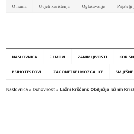
O nama
Uvjeti korištenja
Oglašavanje
Prijatelji
NASLOVNICA
FILMOVI
ZANIMLJIVOSTI
KORISNI
PSIHOTESTOVI
ZAGONETKE I MOZGALICE
SMIJEŠNE 
Naslovnica
»
Duhovnost
»
Lažni kršćani: Obilježja lažnih Kri