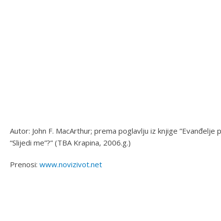
Autor: John F. MacArthur; prema poglavlju iz knjige ”Evanđelje 
“Slijedi me”?” (TBA Krapina, 2006.g.)
Prenosi:
www.novizivot.net