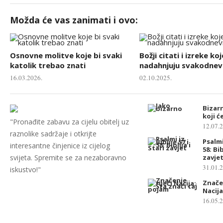
Možda će vas zanimati i ovo:
Osnovne molitve koje bi svaki
Božji citati i izreke koj
katolik trebao znati
nadahnjuju svakodnevn
16.03.2026.
02.10.2025.
Bizar
koji ć
"Pronađite zabavu za cijelu obitelj uz
12.07.
raznolike sadržaje i otkrijte
Psalmi 
interesantne činjenice iz cijelog
58: Bib
svijeta. Spremite se za nezaboravno
zavje
31.01.
iskustvo!"
Značen
Nacija
16.05.