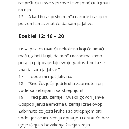
raspršit ću u sve vjetrove i svoj mač ću trgnuti
na njih.
15 – A kad ih raspršim među narode i rasijem
po zemljama, znat će da sam ja Jahve.
Ezekiel 12: 16 – 20
16 – Ipak, ostavit ću nekolicinu koji će umaći
maču, gladi i kugi, da među narodima kamo
prispiju pripovijedaju svoje gadosti; neka se
zna da sam ja Jahve.'”
17 – I dođe mi riječ Jahvina:
18 – “Sine čovječji, jedi kruha zabrinuto i pij
vode sa zebnjom i sa strepnjom!
19 – I reci puku zemlje: ‘Ovako govori Jahve
Gospod Jeruzalemcima u zemlji Izraelovoj:
Zabrinuto će jesti kruha i sa strepnjom piti
vode, jer će im zemlja opustjeti i ostat će bez
igdje ičega s bezakonja žitelja svojih.