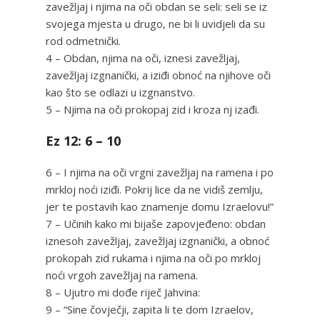
zavežljaj i njima na oči obdan se seli: seli se iz
svojega mjesta u drugo, ne bi li uvidjeli da su
rod odmetnički.
4 – Obdan, njima na oči, iznesi zavežljaj,
zavežljaj izgnanički, a iziđi obnoć na njihove oči
kao što se odlazi u izgnanstvo.
5 – Njima na oči prokopaj zid i kroza nj izađi.
Ez 12: 6 – 10
6 – I njima na oči vrgni zavežljaj na ramena i po
mrkloj noći iziđi. Pokrij lice da ne vidiš zemlju,
jer te postavih kao znamenje domu Izraelovu!”
7 – Učinih kako mi bijaše zapovjeđeno: obdan
iznesoh zavežljaj, zavežljaj izgnanički, a obnoć
prokopah zid rukama i njima na oči po mrkloj
noći vrgoh zavežljaj na ramena.
8 – Ujutro mi dođe riječ Jahvina:
9 – “Sine čovječji, zapita li te dom Izraelov,