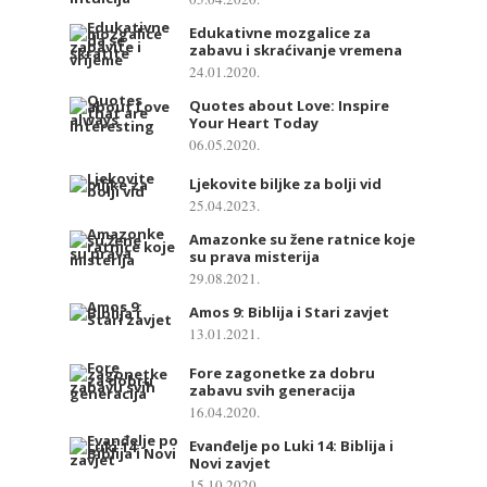
Edukativne mozgalice za
zabavu i skraćivanje vremena
24.01.2020.
Quotes about Love: Inspire
Your Heart Today
06.05.2020.
Ljekovite biljke za bolji vid
25.04.2023.
Amazonke su žene ratnice koje
su prava misterija
29.08.2021.
Amos 9: Biblija i Stari zavjet
13.01.2021.
Fore zagonetke za dobru
zabavu svih generacija
16.04.2020.
Evanđelje po Luki 14: Biblija i
Novi zavjet
15.10.2020.