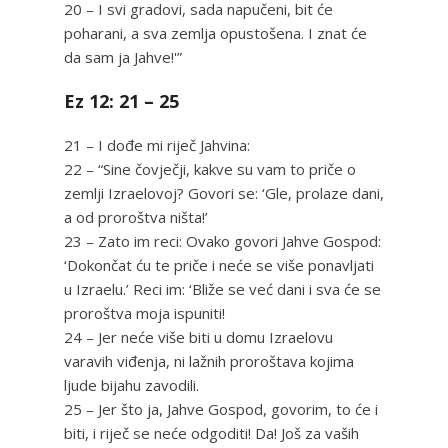
20 – I svi gradovi, sada napučeni, bit će
poharani, a sva zemlja opustošena. I znat će
da sam ja Jahve!'”
Ez 12: 21 – 25
21 – I dođe mi riječ Jahvina:
22 – “Sine čovječji, kakve su vam to priče o
zemlji Izraelovoj? Govori se: ‘Gle, prolaze dani,
a od proroštva ništa!’
23 – Zato im reci: Ovako govori Jahve Gospod:
‘Dokončat ću te priče i neće se više ponavljati
u Izraelu.’ Reci im: ‘Bliže se već dani i sva će se
proroštva moja ispuniti!
24 – Jer neće više biti u domu Izraelovu
varavih viđenja, ni lažnih proroštava kojima
ljude bijahu zavodili.
25 – Jer što ja, Jahve Gospod, govorim, to će i
biti, i riječ se neće odgoditi! Da! Još za vaših