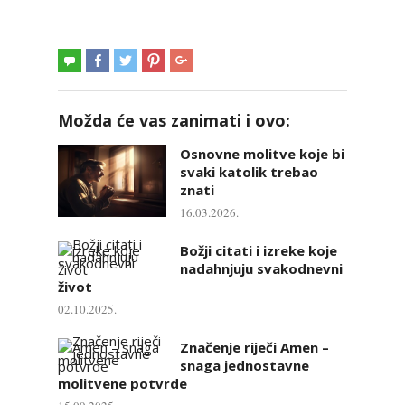
Možda će vas zanimati i ovo:
Osnovne molitve koje bi
svaki katolik trebao
znati
16.03.2026.
Božji citati i izreke koje
nadahnjuju svakodnevni
život
02.10.2025.
Značenje riječi Amen –
snaga jednostavne
molitvene potvrde