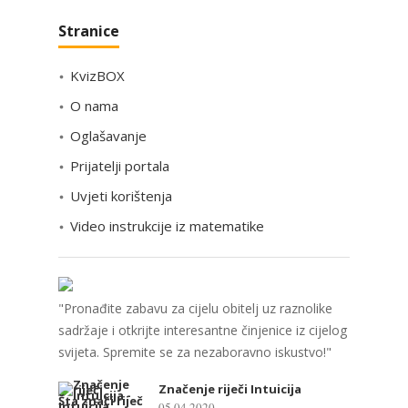
a
Stranice
t
e
KvizBOX
g
o
O nama
r
Oglašavanje
i
Prijatelji portala
j
e
Uvjeti korištenja
Video instrukcije iz matematike
"Pronađite zabavu za cijelu obitelj uz raznolike
sadržaje i otkrijte interesantne činjenice iz cijelog
svijeta. Spremite se za nezaboravno iskustvo!"
Značenje riječi Intuicija
05.04.2020.