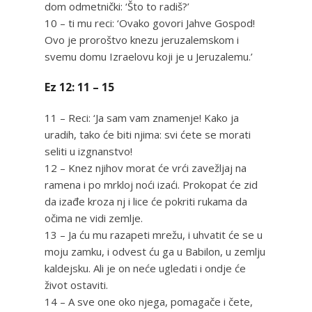
dom odmetnički: ‘Što to radiš?’
10 – ti mu reci: ‘Ovako govori Jahve Gospod!
Ovo je proroštvo knezu jeruzalemskom i
svemu domu Izraelovu koji je u Jeruzalemu.’
Ez 12: 11 – 15
11 – Reci: ‘Ja sam vam znamenje! Kako ja
uradih, tako će biti njima: svi ćete se morati
seliti u izgnanstvo!
12 – Knez njihov morat će vrći zavežljaj na
ramena i po mrkloj noći izaći. Prokopat će zid
da izađe kroza nj i lice će pokriti rukama da
očima ne vidi zemlje.
13 – Ja ću mu razapeti mrežu, i uhvatit će se u
moju zamku, i odvest ću ga u Babilon, u zemlju
kaldejsku. Ali je on neće ugledati i ondje će
život ostaviti.
14 – A sve one oko njega, pomagače i čete,