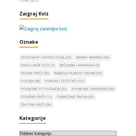
15.09.2025.
Zaigraj Kviz
Oznake
HOROSKOP I ASTROLOGIJA
(25)
IMENA I NADIMCI
(62)
KAKO LAKŠE UČITI
(7)
MIŠLJENJA I RASPRAVE
(2)
MUDRE PRIČE
(30)
NAJBOLJI FILMOVI ONLINE
(55)
POEZIJA
(38)
PORUKE I ČESTITKE
(101)
POVIJESNE FOTOGRAFIJE
(22)
POVIJESNE GRAĐEVINE
(30)
STRAŠNE PRIČE
(11)
TUMAČENJE SNOVA
(32)
ŽIVOTNE PRIČE
(28)
Kategorije
K