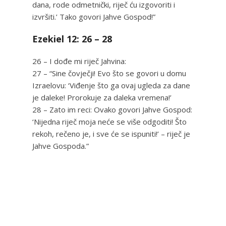
dana, rode odmetnički, riječ ću izgovoriti i
izvršiti.’ Tako govori Jahve Gospod!”
Ezekiel 12: 26 – 28
26 – I dođe mi riječ Jahvina:
27 – “Sine čovječji! Evo što se govori u domu
Izraelovu: ‘Viđenje što ga ovaj ugleda za dane
je daleke! Prorokuje za daleka vremena!’
28 – Zato im reci: Ovako govori Jahve Gospod:
‘Nijedna riječ moja neće se više odgoditi! Što
rekoh, rečeno je, i sve će se ispuniti!’ – riječ je
Jahve Gospoda.”