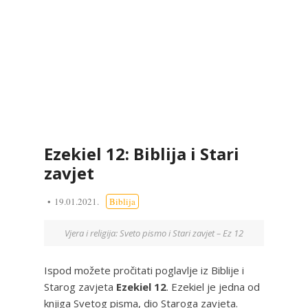
Ezekiel 12: Biblija i Stari
zavjet
19.01.2021.
Biblija
Vjera i religija: Sveto pismo i Stari zavjet – Ez 12
Ispod možete pročitati poglavlje iz Biblije i
Starog zavjeta
Ezekiel 12
. Ezekiel je jedna od
knjiga Svetog pisma, dio Staroga zavjeta.