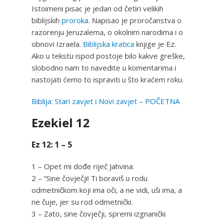
Istoimeni pisac je jedan od četiri velikih
biblijskih
proroka
. Napisao je proročanstva o
razorenju Jeruzalema, o okolnim narodima i o
obnovi Izraela.
Biblijska kratica
knjige je Ez.
Ako u tekstu ispod postoje bilo kakve greške,
slobodno nam to navedite u komentarima i
nastojati ćemo to ispraviti u što kraćem roku.
Biblija: Stari zavjet i Novi zavjet – POČETNA
Ezekiel 12
Ez 12: 1 – 5
1 – Opet mi dođe riječ Jahvina:
2 – “Sine čovječji! Ti boraviš u rodu
odmetničkom koji ima oči, a ne vidi, uši ima, a
ne čuje, jer su rod odmetnički.
3 – Zato, sine čovječji, spremi izgnanički