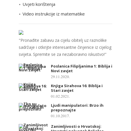
e
Uvjeti korištenja
Video instrukcije iz matematike
"Pronađite zabavu za cijelu obitelj uz raznolike
sadržaje i otkrijte interesantne činjenice iz cijelog
svijeta. Spremite se za nezaboravno iskustvo!"
Poslanica Filipljanima 1: Biblija i
Novi zavjet
29.11.2020.
Knjiga Sirahova 16: Biblija i
Stari zavjet
01.02.2021.
Ljudi manipulatori: Brzo ih
prepoznajte
01.10.2017.
Zanimljivosti o Hrvatskoj:
Hrvatski poluotok Pelješac