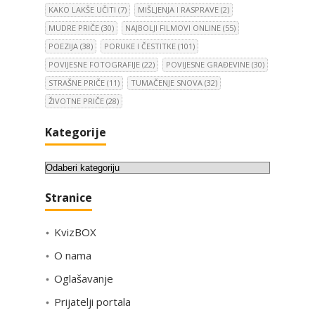
KAKO LAKŠE UČITI
(7)
MIŠLJENJA I RASPRAVE
(2)
MUDRE PRIČE
(30)
NAJBOLJI FILMOVI ONLINE
(55)
POEZIJA
(38)
PORUKE I ČESTITKE
(101)
POVIJESNE FOTOGRAFIJE
(22)
POVIJESNE GRAĐEVINE
(30)
STRAŠNE PRIČE
(11)
TUMAČENJE SNOVA
(32)
ŽIVOTNE PRIČE
(28)
Kategorije
K
a
Stranice
t
e
KvizBOX
g
o
O nama
r
Oglašavanje
i
Prijatelji portala
j