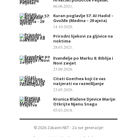
06.06.2021.
Kuran poglavlje 57: Al-Hadid –
Gvožđe (Medina – 29 ajeta)
14.10.2020.
Prirodni lijekovi za gljivice na
noktima
28.03.2021.
Evanđelje po Marku 8: Biblija i
Novi zavjet
23.09.2020.
Citati Goethea koji će vas
natjerati na razmišljanje
23.05.2020.
Krunica Blažene Djevice Marije:
Otkrijte Njenu Snagu
05.03.2018.
© 2026
Zabavni NET
- Za sve generacije!