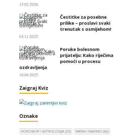
15.02.2026.
Čestitke za posebne
prilike – proslavi svaki
trenutak s osmijehom!
03.11.2025.
Poruke bolesnom
prijatelju: Kako riječima
pomoći u procesu
ozdravljenja
10.06.2025.
Zaigraj Kviz
Oznake
HOROSKOP I ASTROLOGIJA
(25)
IMENA I NADIMCI
(62)