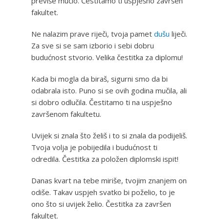
previše mučio. Čestitamo ti uspješno završen
fakultet.
Ne nalazim prave riječi, tvoja pamet
dušu
liječi.
Za sve si se sam izborio i sebi dobru
budućnost stvorio. Velika čestitka za diplomu!
Kada bi mogla da biraš, sigurni smo da bi
odabrala isto. Puno si se ovih godina mučila, ali
si dobro odlučila. Čestitamo ti na uspješno
završenom fakultetu.
Uvijek si znala što želiš i to si znala da podijeliš.
Tvoja volja je pobijedila i budućnost ti
odredila. Čestitka za položen diplomski ispit!
Danas kvart na tebe miriše, tvojim znanjem on
odiše. Takav uspjeh svatko bi poželio, to je
ono što si uvijek želio. Čestitka za završen
fakultet.