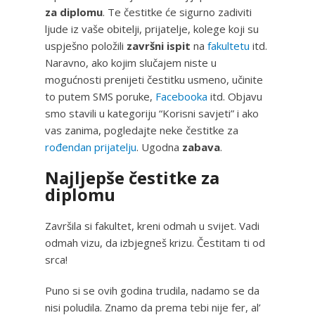
za diplomu
. Te čestitke će sigurno zadiviti
ljude iz vaše obitelji, prijatelje, kolege koji su
uspješno položili
završni ispit
na
fakultetu
itd.
Naravno, ako kojim slučajem niste u
mogućnosti prenijeti čestitku usmeno, učinite
to putem SMS poruke,
Facebooka
itd. Objavu
smo stavili u kategoriju “Korisni savjeti” i ako
vas zanima, pogledajte neke čestitke za
rođendan prijatelju
. Ugodna
zabava
.
Najljepše čestitke za
diplomu
Završila si fakultet, kreni odmah u svijet. Vadi
odmah vizu, da izbjegneš krizu. Čestitam ti od
srca!
Puno si se ovih godina trudila, nadamo se da
nisi poludila. Znamo da prema tebi nije fer, al’