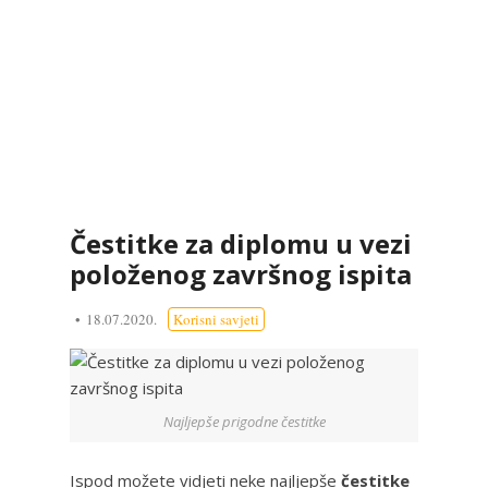
Čestitke za diplomu u vezi
položenog završnog ispita
18.07.2020.
Korisni savjeti
Najljepše prigodne čestitke
Ispod možete vidjeti neke najljepše
čestitke