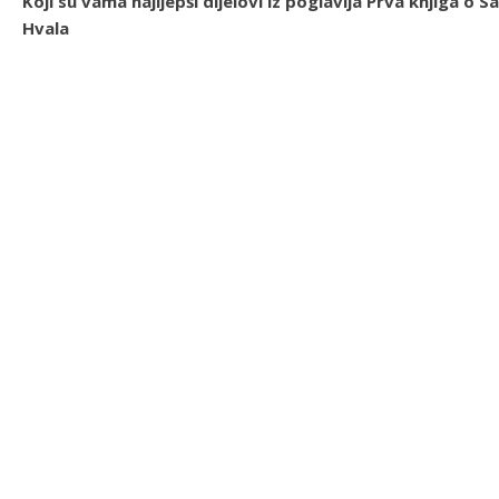
Koji su vama najljepši dijelovi iz poglavlja Prva knjiga 
Hvala