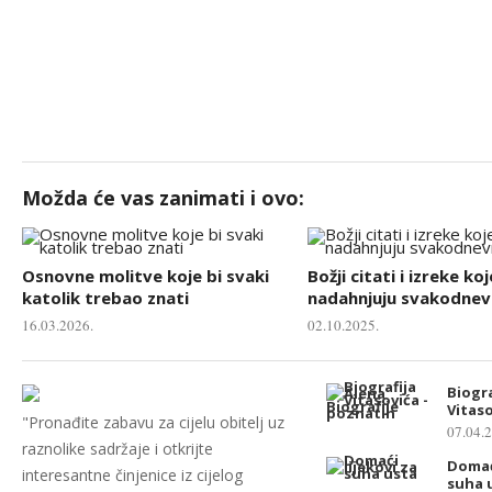
Možda će vas zanimati i ovo:
Osnovne molitve koje bi svaki
Božji citati i izreke koj
katolik trebao znati
nadahnjuju svakodnevn
16.03.2026.
02.10.2025.
Biogra
Vitas
"Pronađite zabavu za cijelu obitelj uz
07.04.
raznolike sadržaje i otkrijte
Domaći
interesantne činjenice iz cijelog
suha 