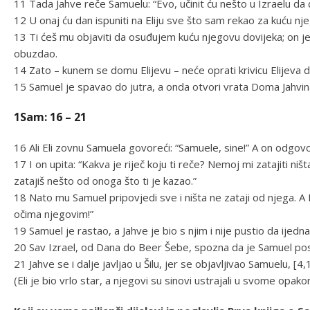
11 Tada Jahve reče Samuelu: “Evo, učinit ću nešto u Izraelu da 
12 U onaj ću dan ispuniti na Eliju sve što sam rekao za kuću nj
13 Ti ćeš mu objaviti da osuđujem kuću njegovu dovijeka; on je 
obuzdao.
14 Zato – kunem se domu Elijevu – neće oprati krivicu Elijeva d
15 Samuel je spavao do jutra, a onda otvori vrata Doma Jahvina
1Sam: 16 – 21
16 Ali Eli zovnu Samuela govoreći: “Samuele, sine!” A on odgovo
17 I on upita: “Kakva je riječ koju ti reče? Nemoj mi zatajiti niš
zatajiš nešto od onoga što ti je kazao.”
18 Nato mu Samuel pripovjedi sve i ništa ne zataji od njega. A E
očima njegovim!”
19 Samuel je rastao, a Jahve je bio s njim i nije pustio da ijedn
20 Sav Izrael, od Dana do Beer Šebe, spozna da je Samuel post
21 Jahve se i dalje javljao u Šilu, jer se objavljivao Samuelu, [
(Eli je bio vrlo star, a njegovi su sinovi ustrajali u svome op