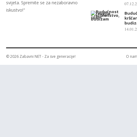
svijeta. Spremite se za nezaboravno
07.12.
iskustvo!"
Budućn
kršćan
budi
14.01.
© 2026
Zabavni NET
- Za sve generacije!
O na