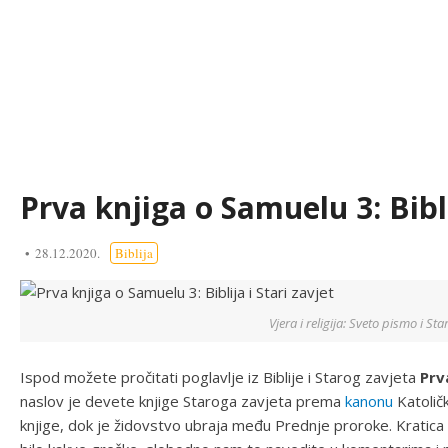
Prva knjiga o Samuelu 3: Bibli
28.12.2020.
Biblija
Vjera i religija: Sveto pismo i St
Ispod možete pročitati poglavlje iz Biblije i Starog zavjeta
Prv
naslov je devete knjige Staroga zavjeta prema
kanonu
Katolič
knjige, dok je židovstvo ubraja među Prednje proroke. Kratica