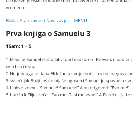
bilo kakve greške, slobodno nam to navedite u komentarima i n
vremenu.
Biblija, Stari zavjet i Novi zavjet – MENU
Prva knjiga o Samuelu 3
1Sam: 1 – 5
1 Mladi je Samuel služio Jahvi pod nadzorom Elijevim; u ono vrij
nisu bila česta.
2 No jednoga je dana Eli ležao u svojoj sobi – oči su njegove po
3 svijećnjak Božji još ne bijaše ugašen i Samuel je spavao u sve
4 I Jahve zovnu: “Samuele! Samuele!” A on odgovori: “Evo me!”
5 I otrča k Eliju i reče: “Evo me! Ti si me zvao!” A Eli reče: “Ja te