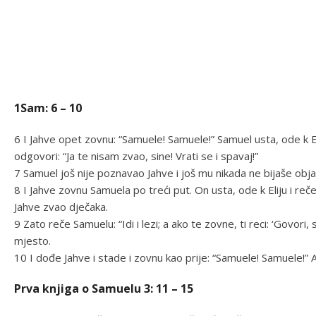
1Sam: 6 – 10
6 I Jahve opet zovnu: “Samuele! Samuele!” Samuel usta, ode k Eli
odgovori: “Ja te nisam zvao, sine! Vrati se i spavaj!”
7 Samuel još nije poznavao Jahve i još mu nikada ne bijaše objav
8 I Jahve zovnu Samuela po treći put. On usta, ode k Eliju i reč
Jahve zvao dječaka.
9 Zato reče Samuelu: “Idi i lezi; a ako te zovne, ti reci: ‘Govori,
mjesto.
10 I dođe Jahve i stade i zovnu kao prije: “Samuele! Samuele!” A
Prva knjiga o Samuelu 3: 11 – 15