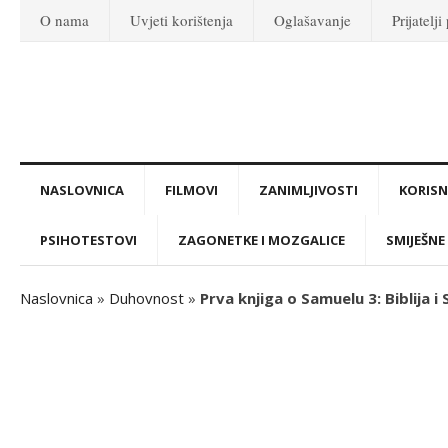
O nama
Uvjeti korištenja
Oglašavanje
Prijatelji
NASLOVNICA
FILMOVI
ZANIMLJIVOSTI
KORISNI
PSIHOTESTOVI
ZAGONETKE I MOZGALICE
SMIJEŠNE 
Naslovnica
»
Duhovnost
»
Prva knjiga o Samuelu 3: Biblija i 