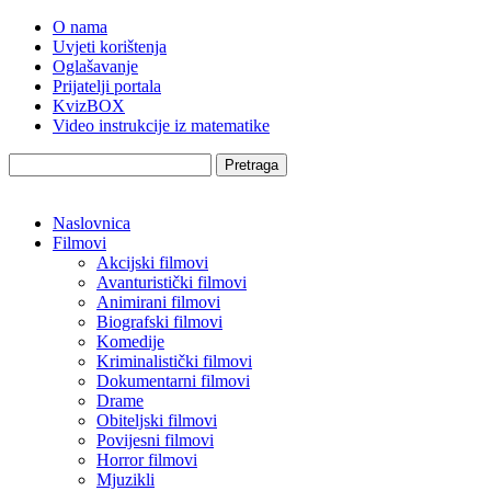
O nama
Uvjeti korištenja
Oglašavanje
Prijatelji portala
KvizBOX
Video instrukcije iz matematike
Pretraga
Naslovnica
Filmovi
Akcijski filmovi
Avanturistički filmovi
Animirani filmovi
Biografski filmovi
Komedije
Kriminalistički filmovi
Dokumentarni filmovi
Drame
Obiteljski filmovi
Povijesni filmovi
Horror filmovi
Mjuzikli