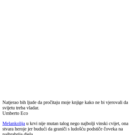
Natjerao bih ljude da pročitaju moje knjige kako ne bi vjerovali da
svijetu treba vladar.
Umberto Eco
Melankolija
u krvi nije mutan talog nego najbolji vinski cvijet, ona
stvara heroje jer budući da graniči s ludošću podstiče čoveka na
najhrabrija djela.