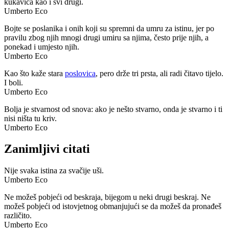
kukavica kao i svi drugi.
Umberto Eco
Bojte se poslanika i onih koji su spremni da umru za istinu, jer po
pravilu zbog njih mnogi drugi umiru sa njima, često prije njih, a
ponekad i umjesto njih.
Umberto Eco
Kao što kaže stara
poslovica
, pero drže tri prsta, ali radi čitavo tijelo.
I boli.
Umberto Eco
Bolja je stvarnost od snova: ako je nešto stvarno, onda je stvarno i ti
nisi ništa tu kriv.
Umberto Eco
Zanimljivi citati
Nije svaka istina za svačije uši.
Umberto Eco
Ne možeš pobjeći od beskraja, bijegom u neki drugi beskraj. Ne
možeš pobjeći od istovjetnog obmanjujući se da možeš da pronađeš
različito.
Umberto Eco