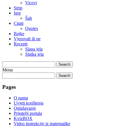
Vicevi
Strip
Igre
Šah
Citati
Quotes
Bajke
Vjerovali ili ne
Recepti
Slana jela
Slatka jela
Search
Menu
Search
Pages
O nama
Uvjeti korištenja
Oglašavanje
Prijatelji portala
KvizBOX
Video instrukcije iz matematike