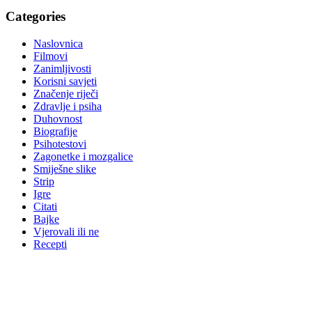
Categories
Naslovnica
Filmovi
Zanimljivosti
Korisni savjeti
Značenje riječi
Zdravlje i psiha
Duhovnost
Biografije
Psihotestovi
Zagonetke i mozgalice
Smiješne slike
Strip
Igre
Citati
Bajke
Vjerovali ili ne
Recepti