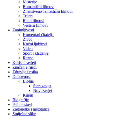
Misterije
Romantični filmovi
Znanstveno-fantastični filmovi
Trileri
Ratni filmovi
Vestern filmovi
Zanimljivosti
Komentari čitatelja
Život
Kućni ljubimci
Video
Sport i klađenje
Razno
Korisni savjeti
Značenje riječi
Zdravlje i psiha
Duhovnost
Biblija
Stari zavjet
Novi zavjet
Kuran
Biografije
Psihotestovi
Zagonetke i mozgalice
Smiješne slike