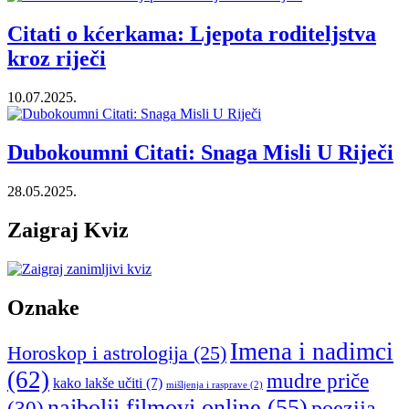
Citati o kćerkama: Ljepota roditeljstva
kroz riječi
10.07.2025.
Dubokoumni Citati: Snaga Misli U Riječi
28.05.2025.
Zaigraj Kviz
Oznake
Imena i nadimci
Horoskop i astrologija
(25)
(62)
mudre priče
kako lakše učiti
(7)
mišljenja i rasprave
(2)
najbolji filmovi online
(55)
poezija
(30)