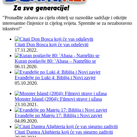
"Pronađite zabavu za cijelu obitelj uz raznolike sadržaje i otkrijte
interesantne činjenice iz cijelog svijeta. Spremite se za nezaboravno
iskustvo!"
Citati Don Bosca koji će vas oduševiti
17.11.2022.
Kuran poglavlje 80: ‘Abasa – Namrštio se
06.11.2020.
Evanđelje po Luki 4: Biblija i Novi zavjet
05.10.2020.
Monster Island (2004): Filmovi strave i užasa
23.10.2021.
Evanđelje po Mateju 17: Biblija i Novi zavjet
04.09.2020.
Citati Dantea Alighieria koji će vas sigurno zadiviti