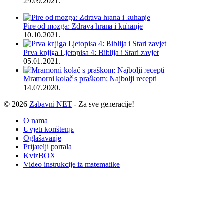
29.09.2021.
Pire od mozga: Zdrava hrana i kuhanje
10.10.2021.
Prva knjiga Ljetopisa 4: Biblija i Stari zavjet
05.01.2021.
Mramorni kolač s praškom: Najbolji recepti
14.07.2020.
© 2026
Zabavni NET
- Za sve generacije!
O nama
Uvjeti korištenja
Oglašavanje
Prijatelji portala
KvizBOX
Video instrukcije iz matematike