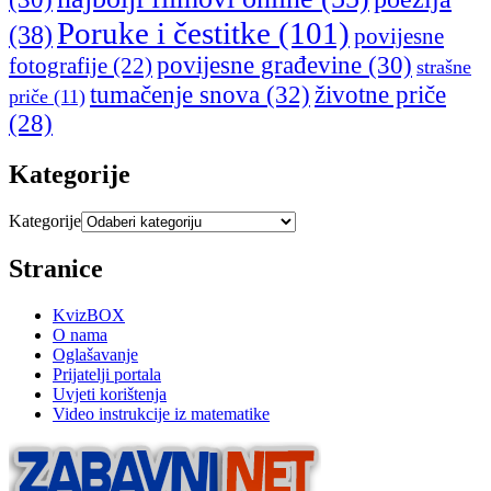
Poruke i čestitke
(101)
(38)
povijesne
povijesne građevine
(30)
fotografije
(22)
strašne
tumačenje snova
(32)
životne priče
priče
(11)
(28)
Kategorije
Kategorije
Stranice
KvizBOX
O nama
Oglašavanje
Prijatelji portala
Uvjeti korištenja
Video instrukcije iz matematike