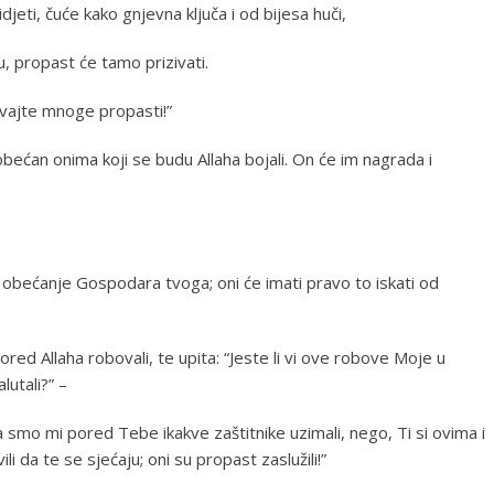
jeti, čuće kako gnjevna ključa i od bijesa huči,
u, propast će tamo prizivati.
ivajte mnoge propasti!”
je obećan onima koji se budu Allaha bojali. On će im nagrada i
e obećanje Gospodara tvoga; oni će imati pravo to iskati od
ored Allaha robovali, te upita: “Jeste li vi ove robove Moje u
lutali?” –
da smo mi pored Tebe ikakve zaštitnike uzimali, nego, Ti si ovima i
i da te se sjećaju; oni su propast zaslužili!”