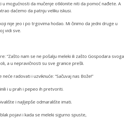
biti u mogućnosti da mučenje otklonite niti da pomoć nađete. A
rao daćemo da patnju veliku iskusi.
koji nije jeo i po trgovima hodao. Mi činimo da jedni druge u
j vidi sve.
ore: “Zašto nam se ne pošalju meleki ili zašto Gospodara svoga
li, a u nepravičnosti su sve granice prešli.
 neće radovati i uzviknuće: “Sačuvaj nas Bože!”
ili i u prah i pepeo ih pretvoriti.
alište i najljepše odmaralište imati.
blak pojavi i kada se meleki sigurno spuste,