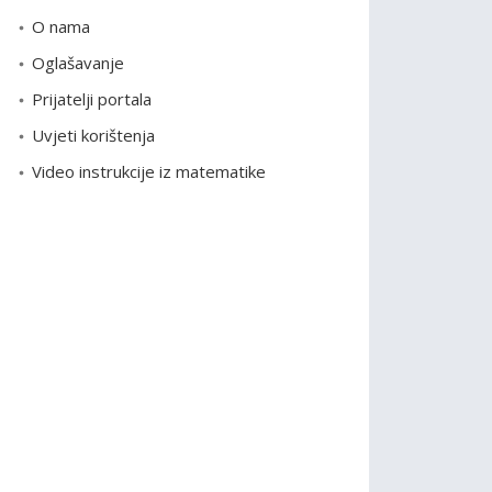
o
O nama
r
Oglašavanje
i
Prijatelji portala
j
e
Uvjeti korištenja
Video instrukcije iz matematike