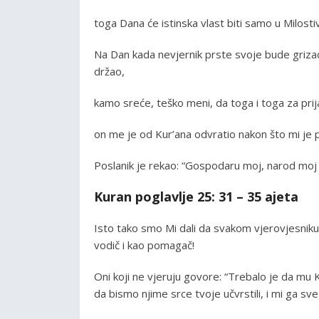
toga Dana će istinska vlast biti samo u Milost
Na Dan kada nevjernik prste svoje bude griz
držao,
kamo sreće, teško meni, da toga i toga za prij
on me je od Kur’ana odvratio nakon što mi je pr
Poslanik je rekao: “Gospodaru moj, narod moj 
Kuran poglavlje 25: 31 – 35 ajeta
Isto tako smo Mi dali da svakom vjerovjesniku n
vodič i kao pomagač!
Oni koji ne vjeruju govore: “Trebalo je da mu K
da bismo njime srce tvoje učvrstili, i mi ga sv