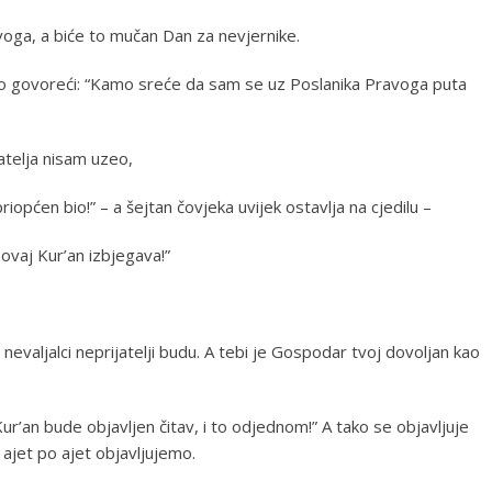
ivoga, a biće to mučan Dan za nevjernike.
ao govoreći: “Kamo sreće da sam se uz Poslanika Pravoga puta
atelja nisam uzeo,
iopćen bio!” – a šejtan čovjeka uvijek ostavlja na cjedilu –
ovaj Kur’an izbjegava!”
evaljalci neprijatelji budu. A tebi je Gospodar tvoj dovoljan kao
ur’an bude objavljen čitav, i to odjednom!” A tako se objavljuje
e ajet po ajet objavljujemo.