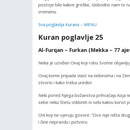
postoje bilo kakve greške, slobodno nam to na
vremenu.
Sva poglavlja Kurana – MENU
Kuran poglavlje 25
Al-Furqan – Furkan (Mekka – 77 aje
Neka je uzvišen Onaj koji robu Svome objavlju
Onaj kome pripada vlast na nebesima i na Zemlji
stvorio i kako treba uredio!
Neki pored Njega božanstva prihvaćaju koja niš
sebe neku štetu otkloniti ni sebi kakvu korist pr
Oni koji ne vjeruju govore: “Ovo nije ništa drug
i čine nepravdu i potvoru