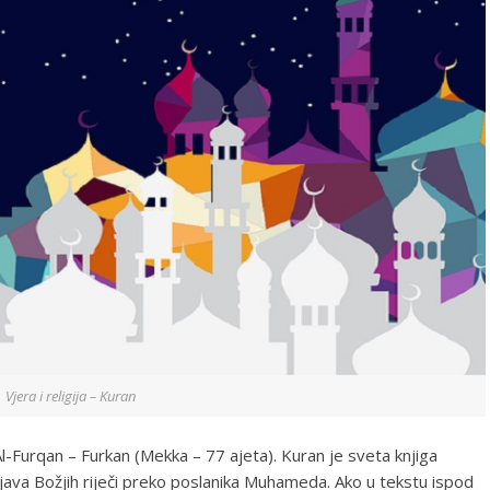
Vjera i religija – Kuran
Al-Furqan – Furkan (Mekka – 77 ajeta). Kuran je sveta knjiga
bjava Božjih riječi preko poslanika Muhameda. Ako u tekstu ispod