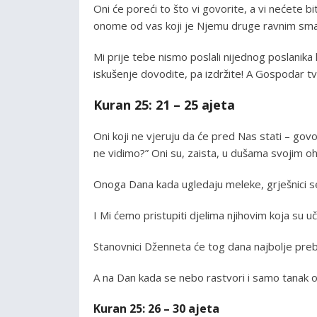
Oni će poreći to što vi govorite, a vi nećete 
onome od vas koji je Njemu druge ravnim smat
Mi prije tebe nismo poslali nijednog poslanika 
iskušenje dovodite, pa izdržite! A Gospodar tvo
Kuran 25: 21 – 25 ajeta
Oni koji ne vjeruju da će pred Nas stati – gov
ne vidimo?” Oni su, zaista, u dušama svojim oho
Onoga Dana kada ugledaju meleke, grješnici se
I Mi ćemo pristupiti djelima njihovim koja su učin
Stanovnici Dženneta će tog dana najbolje prebiv
A na Dan kada se nebo rastvori i samo tanak o
Kuran 25: 26 – 30 ajeta