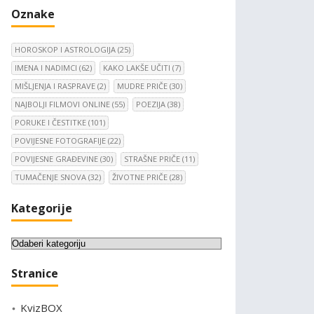
Oznake
HOROSKOP I ASTROLOGIJA
(25)
IMENA I NADIMCI
(62)
KAKO LAKŠE UČITI
(7)
MIŠLJENJA I RASPRAVE
(2)
MUDRE PRIČE
(30)
NAJBOLJI FILMOVI ONLINE
(55)
POEZIJA
(38)
PORUKE I ČESTITKE
(101)
POVIJESNE FOTOGRAFIJE
(22)
POVIJESNE GRAĐEVINE
(30)
STRAŠNE PRIČE
(11)
TUMAČENJE SNOVA
(32)
ŽIVOTNE PRIČE
(28)
Kategorije
K
a
Stranice
t
e
KvizBOX
g