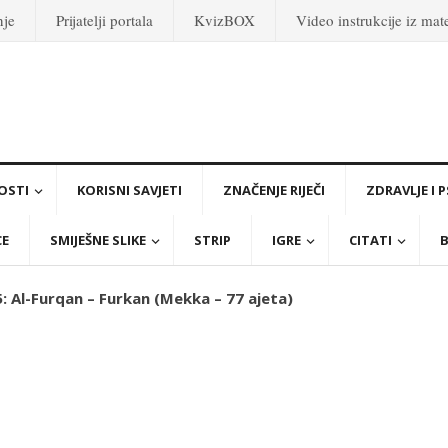
nje
Prijatelji portala
KvizBOX
Video instrukcije iz ma
OSTI
KORISNI SAVJETI
ZNAČENJE RIJEČI
ZDRAVLJE I 
CE
SMIJEŠNE SLIKE
STRIP
IGRE
CITATI
B
: Al-Furqan – Furkan (Mekka – 77 ajeta)