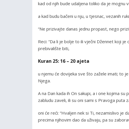
kad od njih bude udaljena toliko da je mognu vid
a kad budu bačeni u nju, u tjesnac, vezanih ruk
“Ne prizivajte danas jednu propast, nego priz
Reci: “Da li je bolje to ili vječni Džennet koji 
prebivalište biti,
Kuran 25: 16 – 20 ajeta
u njemu će dovijeka sve što zažele imati; to j
Njega.
A na Dan kada ih On sakupi, a i one kojima su p
zabludu zaveli, ili su oni sami s Pravoga puta za
oni će reći: “Hvaljen nek si Ti, nezamislivo je 
precima njihovim dao da uživaju, pa su zaboravil