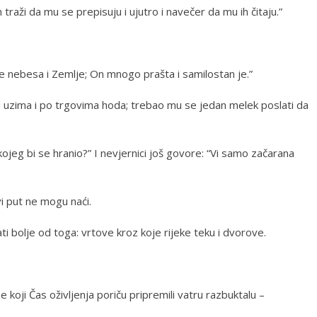
 traži da mu se prepisuju i ujutro i navečer da mu ih čitaju.”
e nebesa i Zemlje; On mnogo prašta i samilostan je.”
nu uzima i po trgovima hoda; trebao mu se jedan melek poslati da
z kojeg bi se hranio?” I nevjernici još govore: “Vi samo začarana
vi put ne mogu naći.
ti bolje od toga: vrtove kroz koje rijeke teku i dvorove.
e koji Čas oživljenja poriču pripremili vatru razbuktalu –