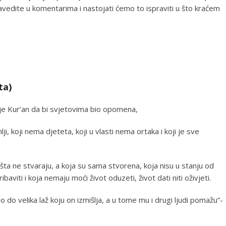
vedite u komentarima i nastojati ćemo to ispraviti u što kraćem
ta)
je Kur’an da bi svjetovima bio opomena,
, koji nema djeteta, koji u vlasti nema ortaka i koji je sve
ta ne stvaraju, a koja su sama stvorena, koja nisu u stanju od
ibaviti i koja nemaju moći život oduzeti, život dati niti oživjeti.
o do velika laž koju on izmišlja, a u tome mu i drugi ljudi pomažu”-