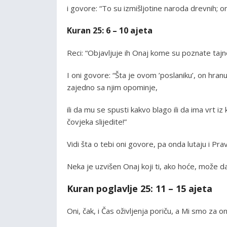
i govore: “To su izmišljotine naroda drevnih; on
Kuran 25: 6 – 10 ajeta
Reci: “Objavljuje ih Onaj kome su poznate tajn
I oni govore: “Šta je ovom ’poslaniku’, on hra
zajedno sa njim opominje,
ili da mu se spusti kakvo blago ili da ima vrt i
čovjeka slijedite!”
Vidi šta o tebi oni govore, pa onda lutaju i Pra
Neka je uzvišen Onaj koji ti, ako hoće, može da
Kuran poglavlje 25: 11 – 15 ajeta
Oni, čak, i Čas oživljenja poriču, a Mi smo za on